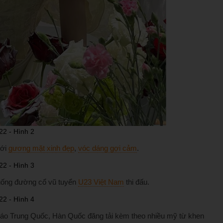
với
gương mặt xinh đẹp
,
vóc dáng gợi cảm
.
 xuống đường cổ vũ tuyển
U23 Việt Nam
thi đấu.
áo Trung Quốc, Hàn Quốc đăng tải kèm theo nhiều mỹ từ khen