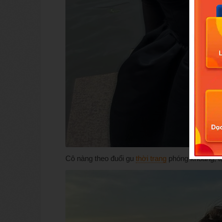
Cô nàng theo đuổi gu
thời trang
phóng khoáng, tự