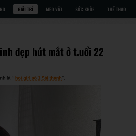
ỐNG
GIẢI TRÍ
MẸO VẶT
SỨC KHỎE
THỂ THAO
xinh đẹp hút mắt ở t.uổi 22
nh là “
hot girl số 1 Sài thành
”.