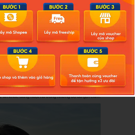
 tin khoe dáng nuột nà trong những bộ đồ gợi cảm.