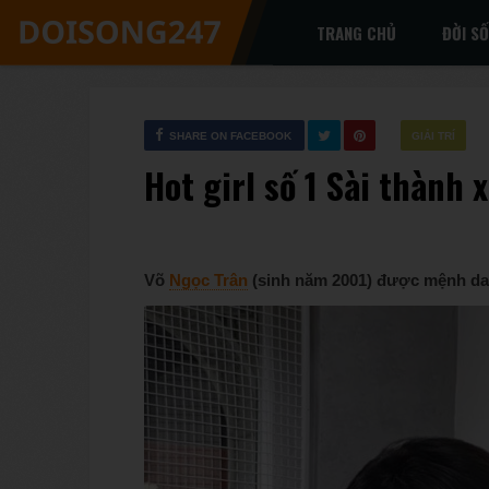
TRANG CHỦ
ĐỜI S
SHARE ON FACEBOOK
GIẢI TRÍ
Hot girl số 1 Sài thành 
Võ
Ngọc Trân
(sinh năm 2001) được mệnh da