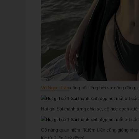
Võ Ngọc Trân
cũng nổi tiếng bởi sự năng động, g
Hot girl Sài thành từng chia sẻ, cô học cách k.iế
Cô nàng quan niệm: ‘K.iếm t.iền cũng giống như
lúc từ 0 lên 1 tỷ đồng’.