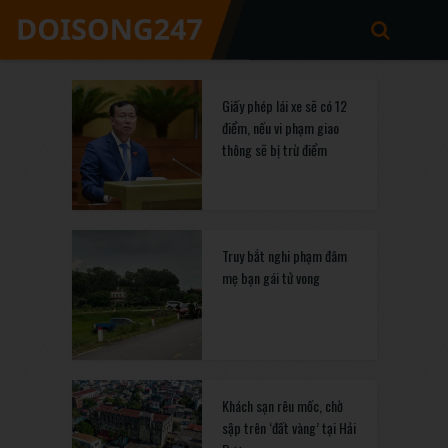
Giấy phép lái xe sẽ có 12
điểm, nếu vi phạm giao
thông sẽ bị trừ điểm
Truy bắt nghi phạm đâm
mẹ bạn gái tử vong
Khách sạn rêu mốc, chờ
sập trên ‘đất vàng’ tại Hải