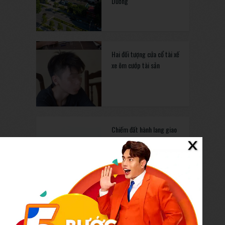
Dương
Hai đối tượng cứa cổ tài xế
xe ôm cướp tài sản
Chiếm đất hành lang giao
thông, một hộ dân bị phạt
60 triệu đồng
Phát hiện 30kg bánh phở
chứa phoóc môn chuẩn bị