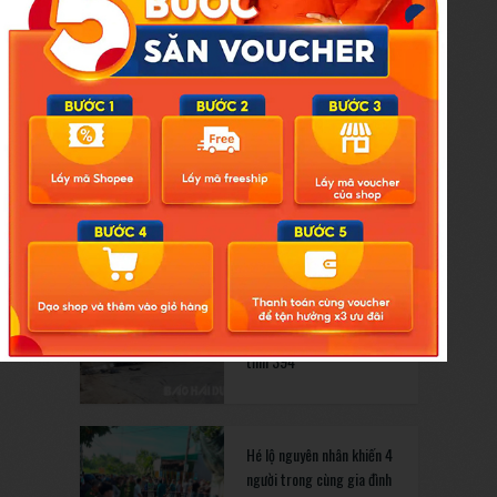
tuồn ra thị trường
6 trong 14 cán bộ, công
chức dôi dư khi sáp nhập
xã ở Bình Giang xin nghỉ,
thôi việc
Lái xe ô tô con có nồng độ
cồn đâm vào xe ô tô đầu
kéo đang đỗ trên đường
tỉnh 394
Hé lộ nguyên nhân khiến 4
người trong cùng gia đình