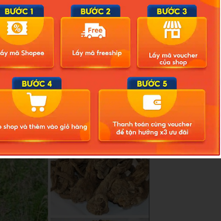
ơ xương khớp:
Đối với người đau cơ xương khớp bệnh mới, ngắn
t đột ngột, hoặc trời mưa lạnh kéo dài, mưa nồm ẩm ướt… thời khí chủ
hức mỏi
ở vùng cơ xương khớp, gây ảnh hưởng đến chất lượng
ấm, có thể khu phong thẩm thấp, loại trừ phong thấp ra khỏi cơ thể,
hiệu quả.