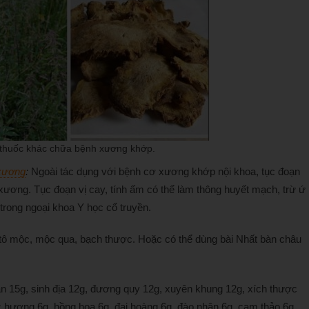
vị thuốc khác chữa bệnh xương khớp.
xương
:
Ngoài tác dụng với bệnh cơ xương khớp nội khoa, tục đoạn
 xương. Tục đoạn vị cay, tính ấm có thể làm thông huyết mạch, trừ ứ
 trong ngoại khoa Y học cổ truyền.
 tô mộc, mộc qua, bạch thược. Hoặc có thể dùng bài Nhất bàn châu
n 15g, sinh địa 12g, đương quy 12g, xuyên khung 12g, xích thược
c hương 6g, hồng hoa 6g, đại hoàng 6g, đào nhân 6g, cam thảo 6g,