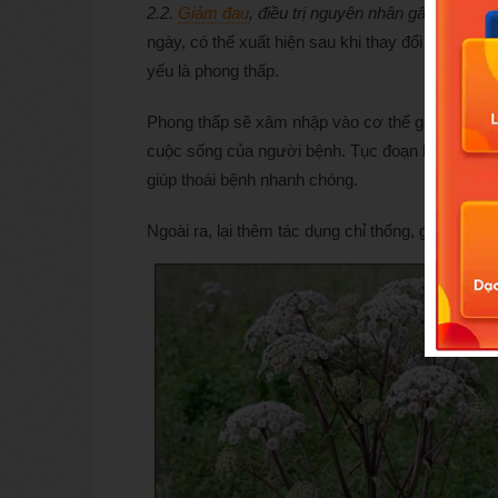
2.2.
Giảm đau
, điều trị nguyên nhân gây bệnh c
ngày, có thể xuất hiện sau khi thay đổi thời tiế
yếu là phong thấp.
Phong thấp sẽ xâm nhập vào cơ thể gây đau,
n
cuộc sống của người bệnh. Tục đoạn lại có tính 
giúp thoái bệnh nhanh chóng.
Ngoài ra, lại thêm tác dụng chỉ thống, giảm đau 