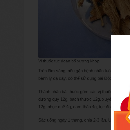
Vị thuốc tục đoạn bổ xương khớp.
Trên lâm sàng, nếu gặp bệnh nhân tuổi cao,
đau
bệnh lý dạ dày, có thể sử dụng bài Độc hoạt tang k
Thành phần bài thuốc gồm các vị thuốc: Độc hoạt 
đương quy 12g, bạch thược 12g, xuyên khung 6g,
12g, nhục quế 4g, cam thảo 4g, tục đoạn 12, thỏ ti
Sắc uống ngày 1 thang, chia 2-3 lần. Uống khi t