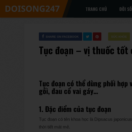
TRANG CHỦ
ĐỜI S
SHARE ON FACEBOOK
SỨC KHỎE
Tục đoạn – vị thuốc tố
Tục đoạn có thể dùng phối hợp v
gối, đau cổ vai gáy…
1. Đặc điểm của
tục đoạn
Tục đoạn có tên khoa học là Dipsacus japonicu
thời tiết mát mẻ.