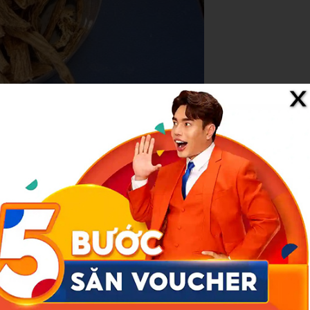
 mỏi xương khớp
do thoái hóa đa khớp, loãng xương, không mắc
í sinh gia thêm thỏ ti tử, cốt toái, ngũ gia bì, tục đoạn.
8g, tang kí sinh 12g, tần giao 12g, phòng phong 8g, tế tân 2g,
 sinh địa 12g, đỗ trọng 12g, ngưu tất 8g, nhân sâm 4g, phục linh
 tử 4g, cốt toái 8g, ngũ gia bì 4g.
huốc còn ấm.