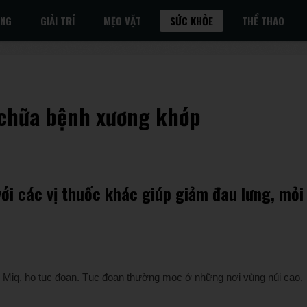
ỐNG
GIẢI TRÍ
MẸO VẶT
SỨC KHỎE
THỂ THAO
t chữa bệnh xương khớp
ới các vị thuốc khác giúp giảm đau lưng, mỏi
s Miq, họ tục đoạn. Tục đoạn thường mọc ở những nơi vùng núi cao,