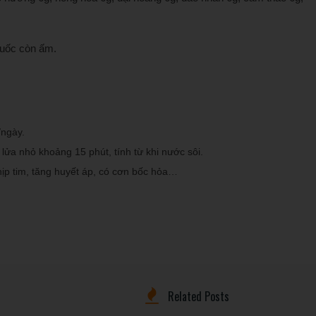
huốc còn ấm.
/ngày.
 lửa nhỏ khoảng 15 phút, tính từ khi nước sôi.
hịp tim, tăng huyết áp, có cơn bốc hỏa…
Related Posts