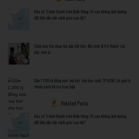
Bão số 3 hình thành trên Biển Đông: Vì sao không ảnh hưởng
đất liền vẫn cần cảnh giác cao độ?
Cảnh báo thủ đoạn lừa đảo kết hôn: Khi sính lễ trở thành ‘cái
bẫy’ tinh vi
Gần 1.200 tỷ đồng xóa ‘mù bơi’ cho học sinh TP.HCM: Lời giải từ
chính sách hỗ trợ trực tiếp
Related Posts
Bão số 3 hình thành trên Biển Đông: Vì sao không ảnh hưởng
đất liền vẫn cần cảnh giác cao độ?