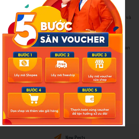
mưa lớn trên diện rộng trong khoảng thời gian từ 21-25/7.
Trong 10 ngày tới (từ nay đến 27/7), cao nguyên Trung Bộ và
Nam Bộ duy trì hình thái thời tiết mưa rào và rải rác dông,
cục bộ mưa to lúc chiều và tối.
Trong mưa dông đề phòng các hiện tượng thời tiết cực đoan
như lốc, sét, mưa đá và gió giật mạnh.
Nguyễn Huệ
Nguồn VTC: https://vtcnews.vn/bao-wipha-sap-vao-bien-
dong-gay-mua-rat-lon-cho-mien-bac-ar954983.html
New Posts