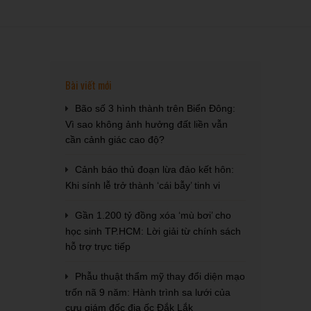
Bài viết mới
Bão số 3 hình thành trên Biển Đông:
Vì sao không ảnh hưởng đất liền vẫn
cần cảnh giác cao độ?
Cảnh báo thủ đoạn lừa đảo kết hôn:
Khi sính lễ trở thành ‘cái bẫy’ tinh vi
Gần 1.200 tỷ đồng xóa ‘mù bơi’ cho
học sinh TP.HCM: Lời giải từ chính sách
hỗ trợ trực tiếp
Phẫu thuật thẩm mỹ thay đổi diện mạo
trốn nã 9 năm: Hành trình sa lưới của
cựu giám đốc địa ốc Đắk Lắk