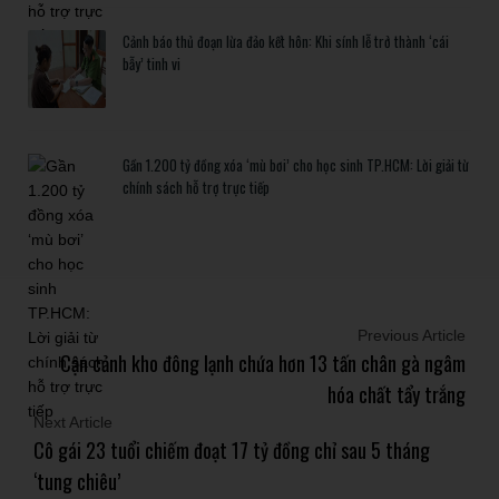
Cảnh báo thủ đoạn lừa đảo kết hôn: Khi sính lễ trở thành ‘cái
bẫy’ tinh vi
Gần 1.200 tỷ đồng xóa ‘mù bơi’ cho học sinh TP.HCM: Lời giải từ
chính sách hỗ trợ trực tiếp
Previous Article
Cận cảnh kho đông lạnh chứa hơn 13 tấn chân gà ngâm
hóa chất tẩy trắng
Next Article
Cô gái 23 tuổi chiếm đoạt 17 tỷ đồng chỉ sau 5 tháng
‘tung chiêu’