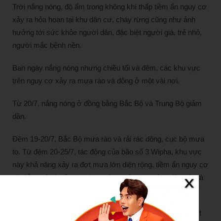
Trời nắng nóng, độ ẩm trong không khí thấp tiềm ẩn nguy cơ
xảy ra hỏa hoạn tại khu dân cư, cháy rừng cũng như ảnh
hưởng tới sức khỏe người dân, đặc biệt người già, trẻ nhỏ,
người mắc bệnh nền.
Ban ngày nắng nóng nhưng chiều tối và đêm, các khu vực
trên nguy cơ xảy ra mưa rào và dông ở một vài nơi.
Từ 20/7, nắng nóng ở đồng bằng Bắc Bộ và Trung Bộ giảm
dần.
Đêm 19-20/7, Bắc Bộ mưa rào và rải rác dông, cục bộ mưa
to. Từ đêm 20-25/7, tác động của bão số 3 Wipha, khu vực
này khả năng xảy ra đợt mưa lớn diện rộng, tiềm ẩn nguy cơ
tái diễn ngập lụt ở các vùng trũng thấp, ven sông, lũ quét và
sạt lở ở khu vực vùng núi.
Các tỉnh Thanh Hóa đến
Hà Tĩnh
cũng có thể xuất hiện đợt