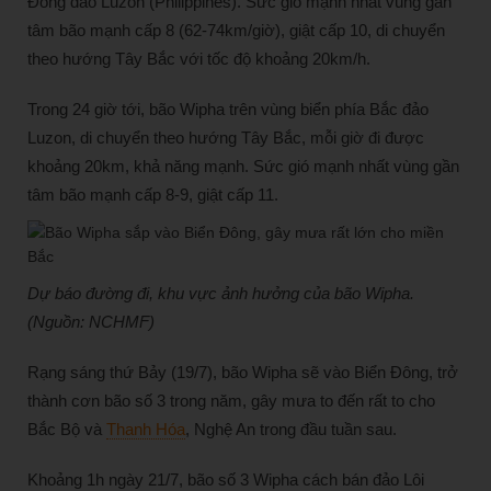
Đông đảo Luzon (Philippines). Sức gió mạnh nhất vùng gần
tâm bão mạnh cấp 8 (62-74km/giờ), giật cấp 10, di chuyển
theo hướng Tây Bắc với tốc độ khoảng 20km/h.
Trong 24 giờ tới, bão Wipha trên vùng biển phía Bắc đảo
Luzon, di chuyển theo hướng Tây Bắc, mỗi giờ đi được
khoảng 20km, khả năng mạnh. Sức gió mạnh nhất vùng gần
tâm bão mạnh cấp 8-9, giật cấp 11.
Dự báo đường đi, khu vực ảnh hưởng của bão Wipha.
(Nguồn: NCHMF)
Rạng sáng thứ Bảy (19/7), bão Wipha sẽ vào Biển Đông, trở
thành cơn bão số 3 trong năm, gây mưa to đến rất to cho
Bắc Bộ và
Thanh Hóa
, Nghệ An trong đầu tuần sau.
Khoảng 1h ngày 21/7, bão số 3 Wipha cách bán đảo Lôi