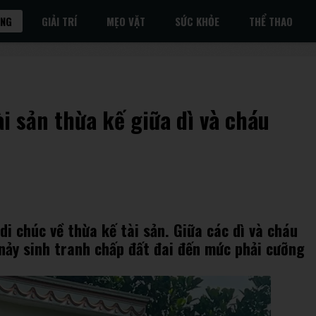
ỐNG
GIẢI TRÍ
MẸO VẶT
SỨC KHỎE
THỂ THAO
i sản thừa kế giữa dì và cháu
di chúc về thừa kế tài sản. Giữa các dì và cháu
 nảy sinh tranh chấp đất đai đến mức phải cưỡng