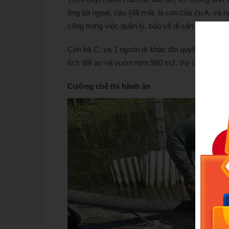
ông bà ngoại, cậu (đã mất, là con của cụ A. và n
công trong việc quản lý, bảo vệ di sản với tổng d
Còn bà C. và 1 người dì khác đòi quyền thừa kế
tích đất ao và vườn hơn 980 m2. Vợ chồng anh T. c
Cưỡng chế thi hành án