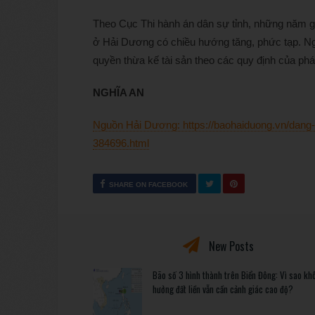
Theo Cục Thi hành án dân sự tỉnh, những năm gần
ở Hải Dương có chiều hướng tăng, phức tạp. Ngư
quyền thừa kế tài sản theo các quy định của pháp 
NGHĨA AN
Nguồn Hải Dương: https://baohaiduong.vn/dang-l
384696.html
SHARE ON FACEBOOK
New Posts
Bão số 3 hình thành trên Biển Đông: Vì sao kh
hưởng đất liền vẫn cần cảnh giác cao độ?