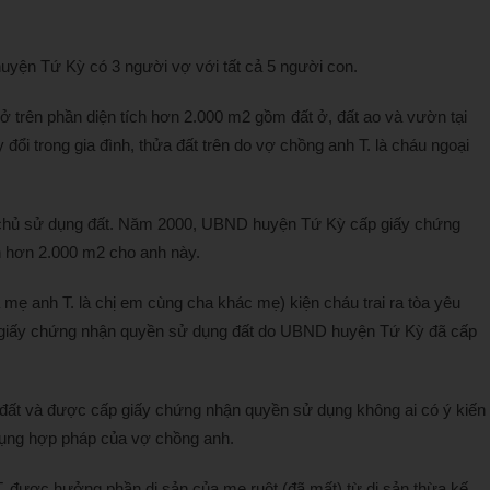
uyện Tứ Kỳ có 3 người vợ với tất cả 5 người con.
ở trên phần diện tích hơn 2.000 m2 gồm đất ở, đất ao và vườn tại
đổi trong gia đình, thửa đất trên do vợ chồng anh T. là cháu ngoại
n chủ sử dụng đất. Năm 2000, UBND huyện Tứ Kỳ cấp giấy chứng
ch hơn 2.000 m2 cho anh này.
 mẹ anh T. là chị em cùng cha khác mẹ) kiện cháu trai ra tòa yêu
ủy giấy chứng nhận quyền sử dụng đất do UBND huyện Tứ Kỳ đã cấp
ên đất và được cấp giấy chứng nhận quyền sử dụng không ai có ý kiến
 dụng hợp pháp của vợ chồng anh.
. được hưởng phần di sản của mẹ ruột (đã mất) từ di sản thừa kế