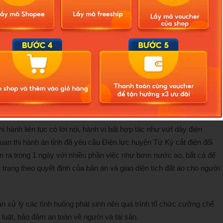
động viên, thuyết phục để các bên phải thi hành án đều không đạt
 luật
, ngày 22/5/2024, chấp hành viên đã ban hành thông báo cưỡng
gày 13/6.
 trên đã phải huy động hơn 100 người tham gia từ nhiều lực lượng.
 hành liên tục có lời nói, hành vi bất hợp tác như vứt dây điện
uan thi hành án tỉnh đã yêu cầu Điện lực huyện Tứ Kỳ cắt điện đối
ễn ra trong 1 ngày với nhiều phần việc như bơm nước ao, bắt cá để
iện trạng theo quyết định của bản án và giao diện tích đất ao cho người
n xử lý các tình huống phát sinh nên quá trình tổ chức cưỡng chế
luật, bảo đảm an toàn về người và tài sản.