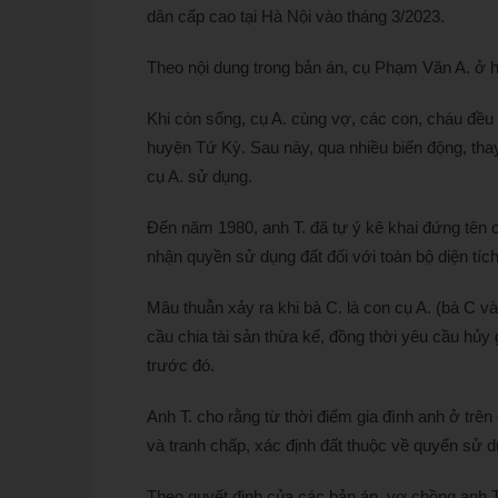
dân cấp cao tại Hà Nội vào tháng 3/2023.
Theo nội dung trong bản án, cụ Phạm Văn A. ở h
Khi còn sống, cụ A. cùng vợ, các con, cháu đều 
huyện Tứ Kỳ. Sau này, qua nhiều biến động, thay 
cụ A. sử dụng.
Đến năm 1980, anh T. đã tự ý kê khai đứng tê
nhận quyền sử dụng đất đối với toàn bộ diện tí
Mâu thuẫn xảy ra khi bà C. là con cụ A. (bà C và
cầu chia tài sản thừa kế, đồng thời yêu cầu h
trước đó.
Anh T. cho rằng từ thời điểm gia đình anh ở tr
và tranh chấp, xác định đất thuộc về quyển sử
Theo quyết định của các bản án, vợ chồng anh T