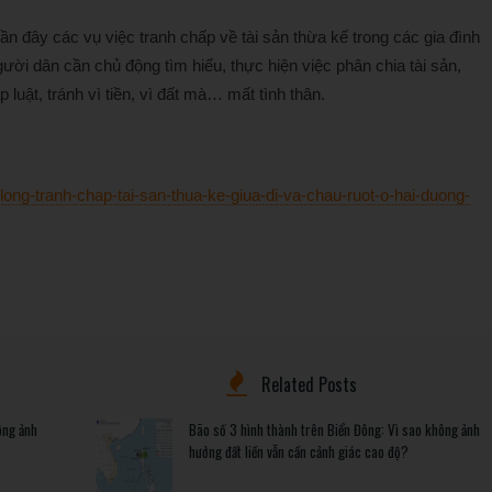
 đây các vụ việc tranh chấp về tài sản thừa kế trong các gia đình
ời dân cần chủ động tìm hiểu, thực hiện việc phân chia tài sản,
luật, tránh vì tiền, vì đất mà… mất tình thân.
ong-tranh-chap-tai-san-thua-ke-giua-di-va-chau-ruot-o-hai-duong-
Related Posts
ông ảnh
Bão số 3 hình thành trên Biển Đông: Vì sao không ảnh
hưởng đất liền vẫn cần cảnh giác cao độ?