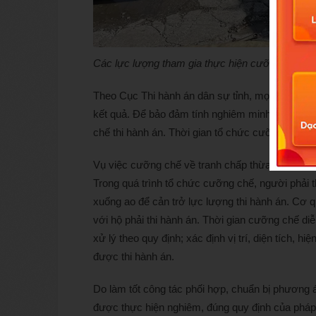
Các lực lượng tham gia thực hiện cưỡng chế
Theo Cục Thi hành án dân sự tỉnh, mọi cố gắng, 
kết quả. Để bảo đảm tính nghiêm minh của
pháp
chế thi hành án. Thời gian tổ chức cưỡng chế n
Vụ việc cưỡng chế về tranh chấp thừa kế tài sản
Trong quá trình tổ chức cưỡng chế, người phải thi
xuống ao để cản trở lực lượng thi hành án. Cơ q
với hộ phải thi hành án. Thời gian cưỡng chế di
xử lý theo quy định; xác định vị trí, diện tích, h
được thi hành án.
Do làm tốt công tác phối hợp, chuẩn bị phương á
được thực hiện nghiêm, đúng quy định của pháp 