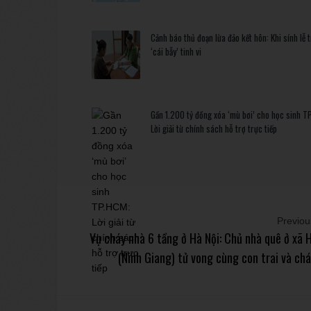
Cảnh báo thủ đoạn lừa đảo kết hôn: Khi sính lễ 
‘cái bẫy’ tinh vi
Gần 1.200 tỷ đồng xóa ‘mù bơi’ cho học sinh T
Lời giải từ chính sách hỗ trợ trực tiếp
Previous
Vụ cháy nhà 6 tầng ở Hà Nội: Chủ nhà quê ở xã 
(Ninh Giang) tử vong cùng con trai và ch