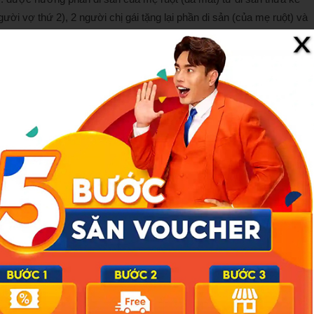
gười vợ thứ 2), 2 người chị gái tặng lại phần di sản (của mẹ ruột) và
iện tích 1.062,7m2 đất.
 được hưởng các phần di sản thừa kế theo quy định với tổng diện
ó nghĩa vụ trả tiền chênh lệch giá trị tài sản cho 2 dì.