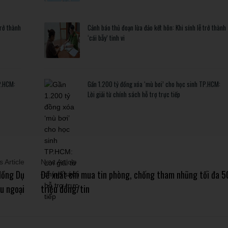
trở thành
Cảnh báo thủ đoạn lừa đảo kết hôn: Khi sính lễ trở thành
‘cái bẫy’ tinh vi
P.HCM:
Gần 1.200 tỷ đồng xóa ‘mù bơi’ cho học sinh TP.HCM:
Lời giải từ chính sách hỗ trợ trực tiếp
 Article
Next Article
Hồng Dụ
Đề xuất chi mua tin phòng, chống tham nhũng tối đa 5
áu ngoại
triệu đồng/tin