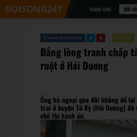
TRANG CHỦ
ĐỜI S
SHARE ON FACEBOOK
ĐỜI SỐNG
Đắng lòng tranh chấp tà
ruột ở Hải Dương
Ông bà ngoại qua đời không để lại 
trai ở huyện Tứ Kỳ (Hải Dương) đã
chế thi hành án.