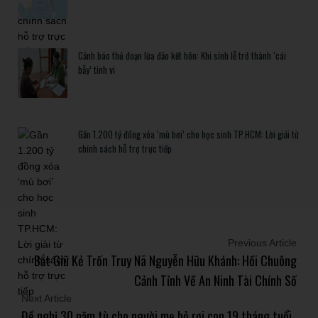
Cảnh báo thủ đoạn lừa đảo kết hôn: Khi sính lễ trở thành ‘cái
bẫy’ tinh vi
Gần 1.200 tỷ đồng xóa ‘mù bơi’ cho học sinh TP.HCM: Lời giải từ
chính sách hỗ trợ trực tiếp
Previous Article
Bắt Giữ Kẻ Trốn Truy Nã Nguyễn Hữu Khánh: Hồi Chuông
Cảnh Tỉnh Về An Ninh Tài Chính Số
Next Article
Đề nghị 30 năm tù cho người mẹ bỏ rơi con 19 tháng tuổi