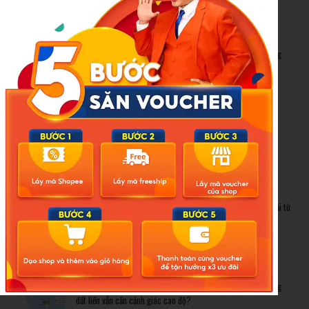
New Posts
Bão số 3 hình thành trên Biển Đông: Vì sao không ảnh hưởng
đất liền vẫn cần cảnh giác cao độ?
Cảnh báo thủ đoạn lừa đảo kết hôn: Khi sính lễ trở thành ‘cái
bẫy’ tinh vi
Gần 1.200 tỷ đồng xóa ‘mù bơi’ cho học sinh TP.HCM: Lời giải từ
chính sách hỗ trợ trực tiếp
Related Posts
Bão số 3 hình thành trên Biển Đông: Vì sao không ảnh hưởng
đất liền vẫn cần cảnh giác cao độ?