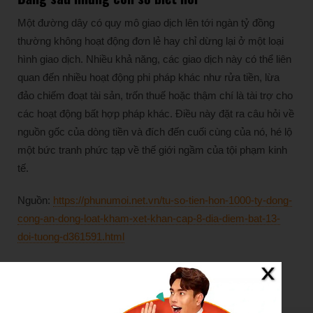
Một đường dây có quy mô giao dịch lên tới ngàn tỷ đồng
thường không hoạt động đơn lẻ hay chỉ dừng lại ở một loại
hình giao dịch. Nhiều khả năng, các giao dịch này có thể liên
quan đến nhiều hoạt động phi pháp khác như rửa tiền, lừa
đảo chiếm đoạt tài sản, trốn thuế hoặc thậm chí là tài trợ cho
các hoạt động bất hợp pháp khác. Điều này đặt ra câu hỏi về
nguồn gốc của dòng tiền và đích đến cuối cùng của nó, hé lộ
một bức tranh phức tạp về thế giới ngầm của tội phạm kinh
tế.
Nguồn:
https://phunumoi.net.vn/tu-so-tien-hon-1000-ty-dong-
cong-an-dong-loat-kham-xet-khan-cap-8-dia-diem-bat-13-
doi-tuong-d361591.html