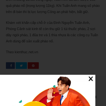
quả pháo nổ (trọng lượng 11kg). Khi Tuấn Anh mang số pháo
trên đi bán thì bị lực lượng Công an phát hiện, bắt giữ.
Khám xét khẩn cấp chỗ ở của Đinh Nguyễn Tuấn Anh,
Phòng Cảnh sát kinh tế còn thu giữ 1 túi thuốc pháo, 2 sợi
dây ngòi pháo, 1 đũa tre và 1 thìa nhựa là các công cụ Tuấn
Anh dùng để sản xuất pháo nổ.
Theo kienthuc.net.vn
New Posts
Bão số 3 hình thành trên Biển Đông: Vì sao không ảnh hưởng
đất liền vẫn cần cảnh giác cao độ?