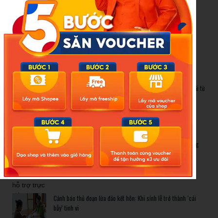
Cảnh báo thủ đoạn lừa đảo kết hôn: Khi sính lễ trở thành ‘cái
bẫy’ tinh vi
Gần 1.200 tỷ đồng xóa ‘mù bơi’ cho học sinh TP.HCM: Lời giải từ
chính sách hỗ trợ trực tiếp
Related Posts
Bão số 3 hình thành trên Biển Đông: Vì sao không ảnh hưởng
đất liền vẫn cần cảnh giác cao độ?
Cảnh báo thủ đoạn lừa đảo kết hôn: Khi sính lễ trở thành ‘cái
bẫy’ tinh vi