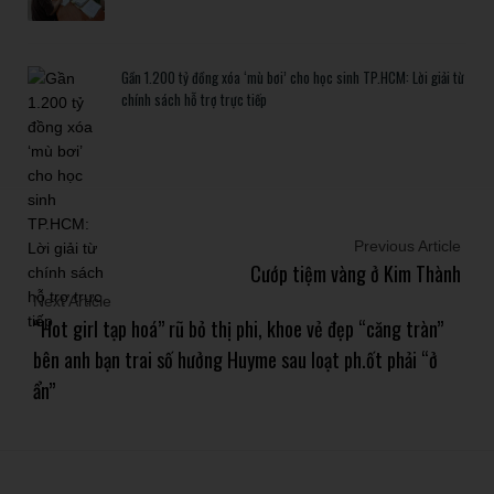
Gần 1.200 tỷ đồng xóa ‘mù bơi’ cho học sinh TP.HCM: Lời giải từ
chính sách hỗ trợ trực tiếp
Previous Article
Cướp tiệm vàng ở Kim Thành
Next Article
“Hot girl tạp hoá” rũ bỏ thị phi, khoe vẻ đẹp “căng tràn”
bên anh bạn trai số hưởng Huyme sau loạt ph.ốt phải “ở
ẩn”