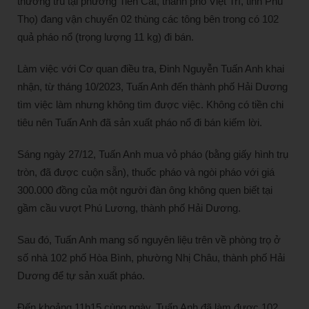
thường trú tại phường Tiên Cát, thành phố Việt Trì, tỉnh Phú
Thọ) đang vận chuyển 02 thùng các tông bên trong có 102
quả pháo nổ (trọng lượng 11 kg) đi bán.
Làm việc với Cơ quan điều tra, Đinh Nguyễn Tuấn Anh khai
nhận, từ tháng 10/2023, Tuấn Anh đến thành phố Hải Dương
tìm việc làm nhưng không tìm được việc. Không có tiền chi
tiêu nên Tuấn Anh đã sản xuất pháo nổ đi bán kiếm lời.
Sáng ngày 27/12, Tuấn Anh mua vỏ pháo (bằng giấy hình trụ
tròn, đã được cuộn sẵn), thuốc pháo và ngòi pháo với giá
300.000 đồng của một người đàn ông không quen biết tại
gầm cầu vượt Phú Lương, thành phố Hải Dương.
Sau đó, Tuấn Anh mang số nguyên liệu trên về phòng trọ ở
số nhà 102 phố Hòa Bình, phường Nhị Châu, thành phố Hải
Dương để tự sản xuất pháo.
Đến khoảng 11h15 cùng ngày, Tuấn Anh đã làm được 102