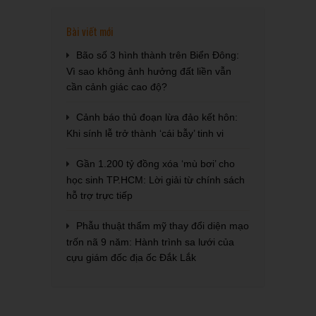
Bài viết mới
Bão số 3 hình thành trên Biển Đông:
Vì sao không ảnh hưởng đất liền vẫn
cần cảnh giác cao độ?
Cảnh báo thủ đoạn lừa đảo kết hôn:
Khi sính lễ trở thành ‘cái bẫy’ tinh vi
Gần 1.200 tỷ đồng xóa ‘mù bơi’ cho
học sinh TP.HCM: Lời giải từ chính sách
hỗ trợ trực tiếp
Phẫu thuật thẩm mỹ thay đổi diện mạo
trốn nã 9 năm: Hành trình sa lưới của
cựu giám đốc địa ốc Đắk Lắk