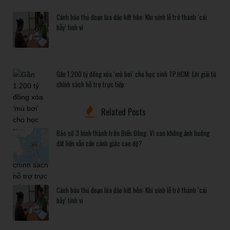
Cảnh báo thủ đoạn lừa đảo kết hôn: Khi sính lễ trở thành ‘cái
bẫy’ tinh vi
Gần 1.200 tỷ đồng xóa ‘mù bơi’ cho học sinh TP.HCM: Lời giải từ
chính sách hỗ trợ trực tiếp
Related Posts
Bão số 3 hình thành trên Biển Đông: Vì sao không ảnh hưởng
đất liền vẫn cần cảnh giác cao độ?
Cảnh báo thủ đoạn lừa đảo kết hôn: Khi sính lễ trở thành ‘cái
bẫy’ tinh vi