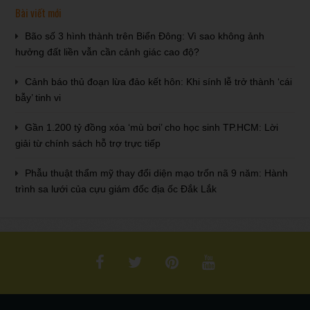
Bài viết mới
Bão số 3 hình thành trên Biển Đông: Vì sao không ảnh
hưởng đất liền vẫn cần cảnh giác cao độ?
Cảnh báo thủ đoạn lừa đảo kết hôn: Khi sính lễ trở thành ‘cái
bẫy’ tinh vi
Gần 1.200 tỷ đồng xóa ‘mù bơi’ cho học sinh TP.HCM: Lời
giải từ chính sách hỗ trợ trực tiếp
Phẫu thuật thẩm mỹ thay đổi diện mạo trốn nã 9 năm: Hành
trình sa lưới của cựu giám đốc địa ốc Đắk Lắk