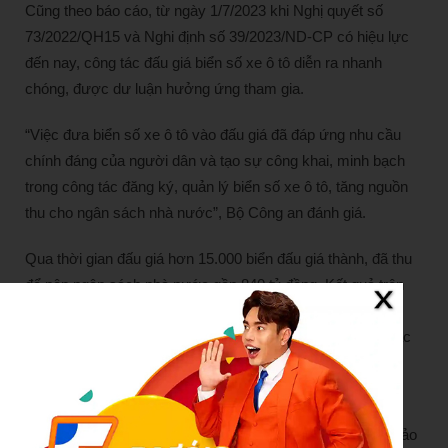
Cũng theo báo cáo, từ ngày 1/7/2023 khi Nghị quyết số
73/2022/QH15 và Nghi định số 39/2023/ND-CP có hiệu lực
đến nay, công tác đấu giá biển số xe ô tô diễn ra nhanh
chóng, được dư luận hưởng ứng tham gia.
“Việc đưa biển số xe ô tô vào đấu giá đã đáp ứng nhu cầu
chính đáng của người dân và tạo sự công khai, minh bạch
trong công tác đăng ký, quản lý biển số xe ô tô, tăng nguồn
thu cho ngân sách nhà nước”, Bộ Công an đánh giá.
Qua thời gian đấu giá hơn 15.000 biển đấu giá thành, đã thu
để nộp ngân sách nhà nước gần 840 tỷ đồng. Kết quả trên
khẳng định nghị quyết thí điểm đấu giá biển số xe ô tô là
đúng đắn, kịp thời, phù hợp xu thế phát triển chung của các
nước tiên tiến.
Đây cũng là nền tảng, cơ sở để nghiên cứu, phát triển, tổ
chức đấu giá các loại tài sản trên không gian mạng đảm bảo