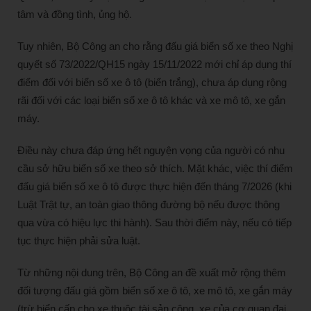
tâm và đồng tình, ủng hộ.
Tuy nhiên, Bộ Công an cho rằng đấu giá biển số xe theo Nghị
quyết số 73/2022/QH15 ngày 15/11/2022 mới chỉ áp dụng thí
điểm đối với biển số xe ô tô (biển trắng), chưa áp dụng rộng
rãi đối với các loại biển số xe ô tô khác và xe mô tô, xe gắn
máy.
Điều này chưa đáp ứng hết nguyện vọng của người có nhu
cầu sở hữu biển số xe theo sở thích. Mặt khác, việc thí điểm
đấu giá biển số xe ô tô được thực hiện đến tháng 7/2026 (khi
Luật Trật tự, an toàn giao thông đường bộ nếu được thông
qua vừa có hiệu lực thi hành). Sau thời điểm này, nếu có tiếp
tục thực hiện phải sửa luật.
Từ những nội dung trên, Bộ Công an đề xuất mở rộng thêm
đối tượng đấu giá gồm biển số xe ô tô, xe mô tô, xe gắn máy
(trừ biển cấp cho xe thuộc tài sản công, xe của cơ quan đại