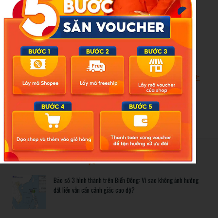
công khai, minh bạch, tăng nguồn thu cho ngân sách nhà
nuớc.
Hoàng Lam
Nguồn Giao Thông: https://www.baogiaothong.vn/bo-cong-
an-de-xuat-dau-gia-bien-so-xe-may-muc-khoi-diem-5-trieu-
192240223083053301.htm
New Posts
Bão số 3 hình thành trên Biển Đông: Vì sao không ảnh hưởng
đất liền vẫn cần cảnh giác cao độ?