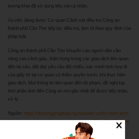
tượng khai đã sử dụng tiêu xài cá nhân.
Vụ việc đang được Cơ quan Cảnh sát điều tra Công an
thành phố Cần Thơ tiếp tục điều tra, làm rõ theo quy định của
pháp luật.
Công an thành phố Cần Thơ khuyến cáo người dân cần
nâng cao cảnh giác, thận trọng trong các giao dịch liên quan
đến tài sản, đất đai; yêu cầu đối chiếu, xác minh tính hợp lệ
của giấy tờ tại cơ quan có thẩm quyền trước khi thực hiện
giao dịch. Mọi thông tin liên quan đến tội phạm, đề nghị kịp
thời phản ánh đến Công an nơi gần nhất để được tiếp nhận,
xử lý.
Nguồn:
https://doisongphapluat.nguoiduatin.vn/thi-hanh-lenh-
bat-tam-giam-dao-chi-nguyen-sinh-nam-1989-a621899.html