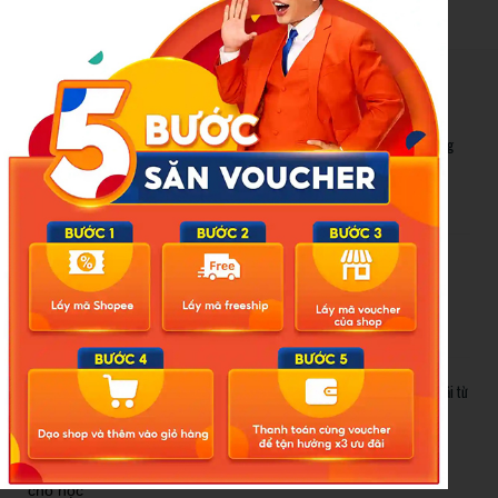
New Posts
Bão số 3 hình thành trên Biển Đông: Vì sao không ảnh hưởng
đất liền vẫn cần cảnh giác cao độ?
Cảnh báo thủ đoạn lừa đảo kết hôn: Khi sính lễ trở thành ‘cái
bẫy’ tinh vi
Gần 1.200 tỷ đồng xóa ‘mù bơi’ cho học sinh TP.HCM: Lời giải từ
chính sách hỗ trợ trực tiếp
Related Posts