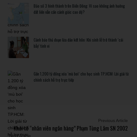
Bão số 3 hình thành trên Biển Đông: Vì sao không ảnh hưởng
đất liền vẫn cần cảnh giác cao độ?
Cảnh báo thủ đoạn lừa đảo kết hôn: Khi sính lễ trở thành ‘cái
bẫy’ tinh vi
Gần 1.200 tỷ đồng xóa ‘mù bơi’ cho học sinh TP.HCM: Lời giải từ
chính sách hỗ trợ trực tiếp
Previous Article
Khởi tố “nhân viên ngân hàng” Phạm Tùng Lâm SN 2002
Next Article