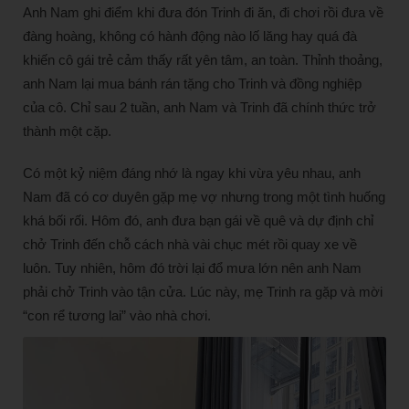
Anh Nam ghi điểm khi đưa đón Trinh đi ăn, đi chơi rồi đưa về
đàng hoàng, không có hành động nào lố lăng hay quá đà
khiến cô gái trẻ cảm thấy rất yên tâm, an toàn. Thỉnh thoảng,
anh Nam lại mua bánh rán tặng cho Trinh và đồng nghiệp
của cô. Chỉ sau 2 tuần, anh Nam và Trinh đã chính thức trở
thành một cặp.
Có một kỷ niệm đáng nhớ là ngay khi vừa yêu nhau, anh
Nam đã có cơ duyên gặp mẹ vợ nhưng trong một tình huống
khá bối rối. Hôm đó, anh đưa bạn gái về quê và dự định chỉ
chở Trinh đến chỗ cách nhà vài chục mét rồi quay xe về
luôn. Tuy nhiên, hôm đó trời lại đổ mưa lớn nên anh Nam
phải chở Trinh vào tận cửa. Lúc này, mẹ Trinh ra gặp và mời
“con rể tương lai” vào nhà chơi.