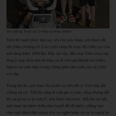
Vợ chồng Trinh có 3 nhóc tỳ kháu khỉnh.
Trinh thì hạnh phúc tâm sự, khi còn yêu nhau, anh Nam đã
rất chiều chuộng cô. Còn cưới xong thì mức độ chiều vợ của
anh tăng thêm 1000 lần. Mặc dù vậy, điều mà Trinh chưa hài
lòng ở ông xã là anh đi nhậu và đi chơi pickleball hơi nhiều.
Người vợ xinh đẹp mong chồng giảm tần suất của cả 2 thú
vui này.
Trong khi đó, anh Nam thì muốn vợ bớt dỗi vì Trinh hay dỗi
chồng vô cớ. “
Dỗi thì cũng là một gia vị cuộc sống nhưng dỗi
thì cái gì nó có lý một tí
”, anh Nam hài hước. Mỗi lần vợ dỗi,
anh Nam lại dành nhiều tâm huyết để dỗ dành, chẳng hạn
như ngồi đánh đàn piano cho vợ nghe hoặc rủ vợ ra ngoài ăn