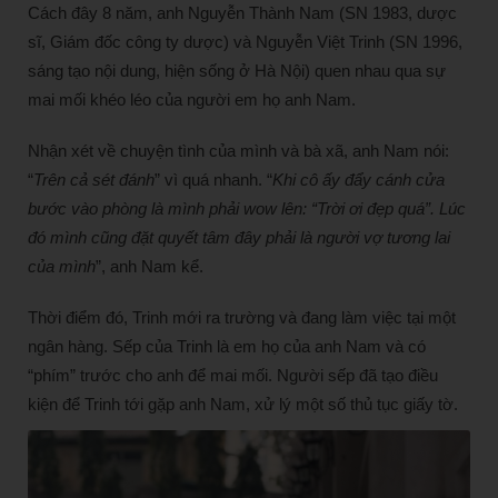
Cách đây 8 năm, anh Nguyễn Thành Nam (SN 1983, dược
sĩ, Giám đốc công ty dược) và Nguyễn Việt Trinh (SN 1996,
sáng tạo nội dung, hiện sống ở Hà Nội) quen nhau qua sự
mai mối khéo léo của người em họ anh Nam.
Nhận xét về chuyện tình của mình và bà xã, anh Nam nói:
“
Trên cả sét đánh
” vì quá nhanh. “
Khi cô ấy đẩy cánh cửa
bước vào phòng là mình phải wow lên: “Trời ơi đẹp quá”. Lúc
đó mình cũng đặt quyết tâm đây phải là người vợ tương lai
của mình
”, anh Nam kể.
Thời điểm đó, Trinh mới ra trường và đang làm việc tại một
ngân hàng. Sếp của Trinh là em họ của anh Nam và có
“phím” trước cho anh để mai mối. Người sếp đã tạo điều
kiện để Trinh tới gặp anh Nam, xử lý một số thủ tục giấy tờ.