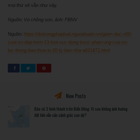
mọi thứ sẽ vẫn như vậy.
Nguồn: Vợ chồng son, ảnh: FBNV
Nguồn:
https://doisongphapluat.nguoiduatin.vn/giam-doc-u50-
cuoi-vo-dep-kem-13-tuoi-xuc-dong-truoc-phan-ung-cua-vo-
luc-thong-bao-thua-lo-20-ty-ban-nha-a621872.html
New Posts
Bão số 3 hình thành trên Biển Đông: Vì sao không ảnh hưởng
đất liền vẫn cần cảnh giác cao độ?