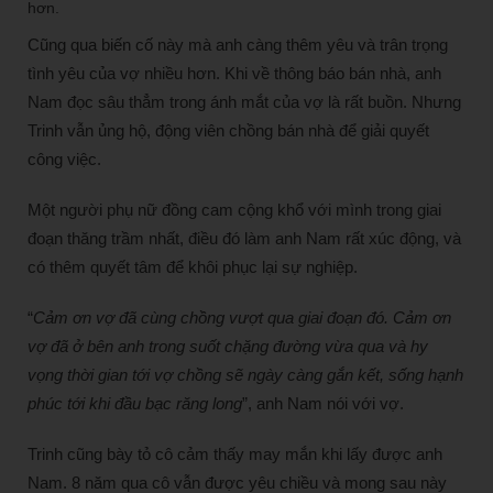
hơn.
Cũng qua biến cố này mà anh càng thêm yêu và trân trọng
tình yêu của vợ nhiều hơn. Khi về thông báo bán nhà, anh
Nam đọc sâu thẳm trong ánh mắt của vợ là rất buồn. Nhưng
Trinh vẫn ủng hộ, động viên chồng bán nhà để giải quyết
công việc.
Một người phụ nữ đồng cam cộng khổ với mình trong giai
đoạn thăng trầm nhất, điều đó làm anh Nam rất xúc động, và
có thêm quyết tâm để khôi phục lại sự nghiệp.
“
Cảm ơn vợ đã cùng chồng vượt qua giai đoạn đó. Cảm ơn
vợ đã ở bên anh trong suốt chặng đường vừa qua và hy
vọng thời gian tới vợ chồng sẽ ngày càng gắn kết, sống hạnh
phúc tới khi đầu bạc răng long
”, anh Nam nói với vợ.
Trinh cũng bày tỏ cô cảm thấy may mắn khi lấy được anh
Nam. 8 năm qua cô vẫn được yêu chiều và mong sau này