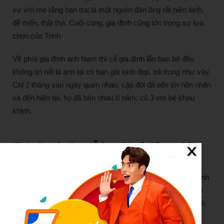
sự với mẹ rằng bạn trai là một người đàn ông rất hiền lành,
dễ mến, thật thà. Cuối cùng, gia đình cũng tôn trọng sự lựa
chọn của Trinh.
Về phía gia đình anh Nam thì cả gia đình lẫn bạn bè đều
không tin nổi là anh lại có bạn gái xinh đẹp, trẻ trung như vậy.
Chỉ 2 tháng sau ngày quen nhau, cặp đôi đã tiến tới hôn nhân
và đến hiện tại, họ đã bên nhau 8 năm, có 3 em bé kháu
khỉnh.
Kinh doanh thua lỗ hơn 20 tỷ đồng, phải
bán nhà
Chia sẻ về cuộc sống hôn nhân, anh Nam bộc bạch gia đình
anh lúc nào cũng ngập tiếng cười bởi anh là một người hài
hước. Cuộc sống thì không tránh khỏi những lúc xích mích
nhưng vợ chồng anh chưa bao giờ cãi nhau to.