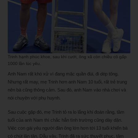
Trinh hạnh phúc khoe, sau khi cưới, ông xã còn chiều cô gấp
1000 lần lúc yêu.
Anh Nam rất khó xử vì đang mặc quần đùi, đi dép tông.
Nhưng rất may, mẹ Trinh hơn anh Nam 10 tuổi, rất trẻ trung
nên bà cũng thông cảm. Sau đó, anh Nam vào nhà chơi và
nói chuyện với phụ huynh.
Sau cuộc gặp đó, mẹ Trinh tỏ ra lo lắng khi đoán rằng, tầm
tuổi của anh Nam thì chắc hẳn tình trường cũng dày dặn.
Việc con gái yêu người đàn ông lớn hơn tới 13 tuổi khiến bà
có chút lăn tăn. Dẫu vậy, Trinh đã ra sức thuyết phục, tâm