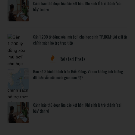
Cảnh báo thủ đoạn lừa đảo kết hôn: Khi sính lễ trở thành ‘cái
bẫy’ tinh vi
Gần 1.200 tỷ đồng xóa ‘mù bơi’ cho học sinh TP.HCM: Lời giải từ
chính sách hỗ trợ trực tiếp
Related Posts
Bão số 3 hình thành trên Biển Đông: Vì sao không ảnh hưởng
đất liền vẫn cần cảnh giác cao độ?
Cảnh báo thủ đoạn lừa đảo kết hôn: Khi sính lễ trở thành ‘cái
bẫy’ tinh vi