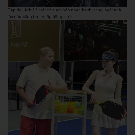
Cặp đôi lệch 13 tuổi có cuộc hôn nhân hạnh phúc, ngôi nhà
lúc nào cũng tràn ngập tiếng cười.