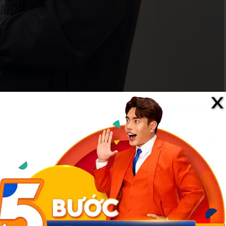
n hoặc tuyên truyền thông tin, tài liệu, vật phẩm nhằm chống Nhà
ịnh tại Điều 117 Bộ luật Hình sự.
n kiểm sát nhân dân TP Hà Nội phê chuẩn.
ông an TP Hà Nội điều tra xử lý, theo quy định của pháp luật.