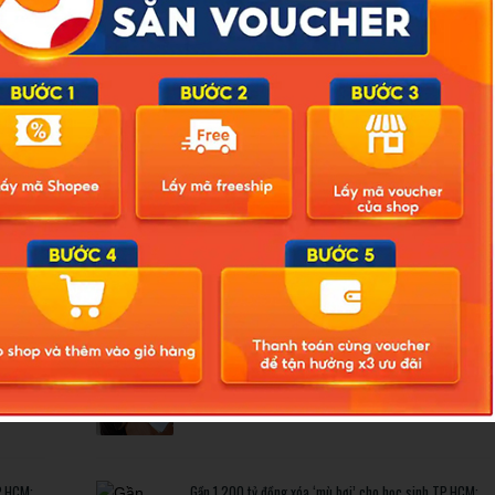
ra-lenh-tam-giam-le-anh-hung-sn-1973-a619693.html
Related Posts
ông ảnh
Bão số 3 hình thành trên Biển Đông: Vì sao không ảnh
hưởng đất liền vẫn cần cảnh giác cao độ?
trở thành
Cảnh báo thủ đoạn lừa đảo kết hôn: Khi sính lễ trở thành
‘cái bẫy’ tinh vi
P.HCM:
Gần 1.200 tỷ đồng xóa ‘mù bơi’ cho học sinh TP.HCM: