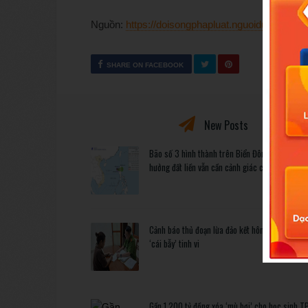
Nguồn:
https://doisongphapluat.nguoiduatin.vn/
SHARE ON FACEBOOK
New Posts
Bão số 3 hình thành trên Biển Đông: Vì sao kh
hưởng đất liền vẫn cần cảnh giác cao độ?
Cảnh báo thủ đoạn lừa đảo kết hôn: Khi sính lễ 
‘cái bẫy’ tinh vi
Gần 1.200 tỷ đồng xóa ‘mù bơi’ cho học sinh T