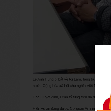
Lê Anh Hùng bị bắt về tội Làm, tàng trữ, phát tá
nước Cộng hòa xã hội chủ nghĩa Việt Nam, quy đ
Các Quyết định, Lệnh tố tụng trên đã được Việ
Hiện vụ án đang được Cơ quan An ninh điều tra C