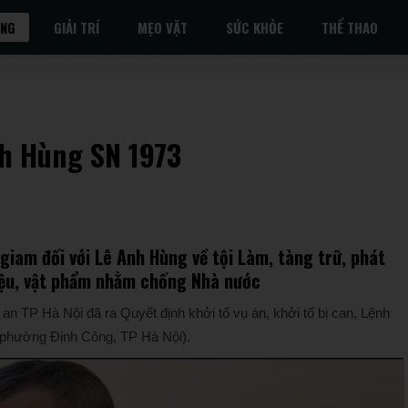
ỐNG
GIẢI TRÍ
MẸO VẶT
SỨC KHỎE
THỂ THAO
h Hùng SN 1973
giam đối với Lê Anh Hùng về tội Làm, tàng trữ, phát
liệu, vật phẩm nhằm chống Nhà nước
an TP Hà Nội đã ra Quyết định khởi tố vụ án, khởi tố bị can, Lệnh
: phường Định Công, TP Hà Nội).