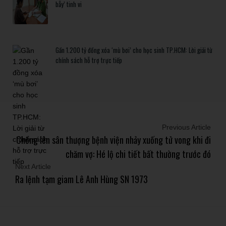
bẫy’ tinh vi
Gần 1.200 tỷ đồng xóa ‘mù bơi’ cho học sinh TP.HCM: Lời giải từ
chính sách hỗ trợ trực tiếp
Previous Article
Chồng lên sân thượng bệnh viện nhảy xuống tử vong khi đi
chăm vợ: Hé lộ chi tiết bất thường trước đó
Next Article
Ra lệnh tạm giam Lê Anh Hùng SN 1973