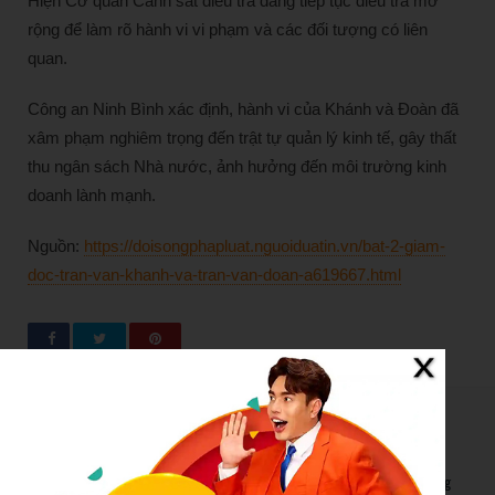
Hiện Cơ quan Cảnh sát điều tra đang tiếp tục điều tra mở
rộng để làm rõ hành vi vi phạm và các đối tượng có liên
quan.
Công an Ninh Bình xác định, hành vi của Khánh và Đoàn đã
xâm phạm nghiêm trọng đến trật tự quản lý kinh tế, gây thất
thu ngân sách Nhà nước, ảnh hưởng đến môi trường kinh
doanh lành mạnh.
Nguồn:
https://doisongphapluat.nguoiduatin.vn/bat-2-giam-
doc-tran-van-khanh-va-tran-van-doan-a619667.html
New Posts
Bão số 3 hình thành trên Biển Đông: Vì sao không ảnh hưởng