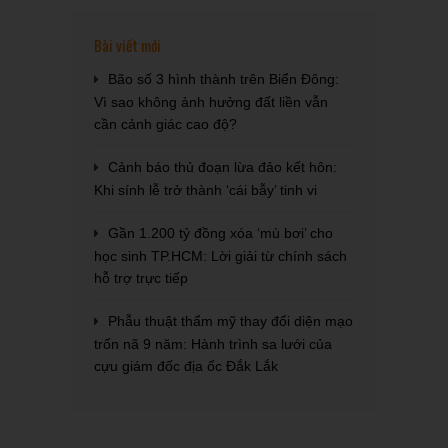
Bài viết mới
Bão số 3 hình thành trên Biển Đông:
Vì sao không ảnh hưởng đất liền vẫn
cần cảnh giác cao độ?
Cảnh báo thủ đoạn lừa đảo kết hôn:
Khi sính lễ trở thành ‘cái bẫy’ tinh vi
Gần 1.200 tỷ đồng xóa ‘mù bơi’ cho
học sinh TP.HCM: Lời giải từ chính sách
hỗ trợ trực tiếp
Phẫu thuật thẩm mỹ thay đổi diện mạo
trốn nã 9 năm: Hành trình sa lưới của
cựu giám đốc địa ốc Đắk Lắk