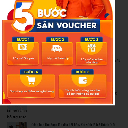
đất liền vẫn cần cảnh giác cao độ?
Cảnh báo thủ đoạn lừa đảo kết hôn: Khi sính lễ trở thành ‘cái
bẫy’ tinh vi
Gần 1.200 tỷ đồng xóa ‘mù bơi’ cho học sinh TP.HCM: Lời giải từ
chính sách hỗ trợ trực tiếp
Related Posts
Bão số 3 hình thành trên Biển Đông: Vì sao không ảnh hưởng
đất liền vẫn cần cảnh giác cao độ?
Cảnh báo thủ đoạn lừa đảo kết hôn: Khi sính lễ trở thành ‘cái