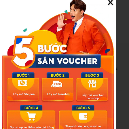
gay-gat-hon-du-bao-thoi-diem-bao-hoat-dong-
20260405083417425.htm
New Posts
Bão số 3 hình thành trên Biển Đông: Vì sao không ảnh hưởng
đất liền vẫn cần cảnh giác cao độ?
Cảnh báo thủ đoạn lừa đảo kết hôn: Khi sính lễ trở thành ‘cái
bẫy’ tinh vi