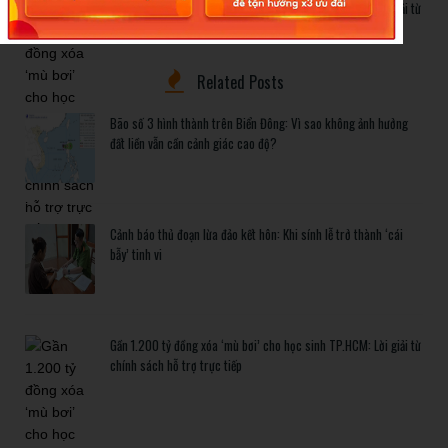
Gần 1.200 tỷ đồng xóa ‘mù bơi’ cho học sinh TP.HCM: Lời giải từ
chính sách hỗ trợ trực tiếp
Related Posts
Bão số 3 hình thành trên Biển Đông: Vì sao không ảnh hưởng
đất liền vẫn cần cảnh giác cao độ?
Cảnh báo thủ đoạn lừa đảo kết hôn: Khi sính lễ trở thành ‘cái
bẫy’ tinh vi
Gần 1.200 tỷ đồng xóa ‘mù bơi’ cho học sinh TP.HCM: Lời giải từ
chính sách hỗ trợ trực tiếp