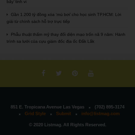
bẫy’ tinh vi
Gần 1.200 tỷ đồng xóa ‘mù bơi’ cho học sinh TP.HCM: Lời
giải từ chính sách hỗ trợ trực tiếp
Phẫu thuật thẩm mỹ thay đổi diện mạo trốn nã 9 năm: Hành
trình sa lưới của cựu giám đốc địa ốc Đắk Lắk
851 E. Tropicana Avenue Las Vegas
(702) 895-3174
Grid Style
Submit
info@listmag.com
© 2020 Listmag. All Rights Reserved.