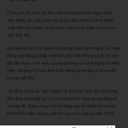
Cùng với đó, theo dự báo, hiện tượng thời tiết nguy hiểm
như dông, lốc, sét, mưa đá và gió giật mạnh có khả năng
xuất hiện trên phạm vi cả nước, tập trung nhiều hơn ở khu
vực Bắc Bộ.
Dự báo xa hơn, cơ quan khí tượng nhận định tháng 7-9, hoạt
động của bão/áp thấp nhiệt đới trên Biển Đông và đổ bộ vào
đất liền nước ta ở mức tương đương so với trung bình nhiều
năm, khoảng 6,5 cơn trên biển đông và khoảng 2,9 cơn đổ
bộ vào đất liền.
Về nắng nóng, dự báo tháng 7-9, khu vực Bắc Bộ và Trung
Bộ nắng nóng tiếp tục có xu hướng mở rộng và gia tăng về
cường độ. Nắng nóng có khả năng xảy ra nhiều hơn trung
bình nhiều năm và gay gắt hơn so với cùng kỳ năm 2025.
Nguồn:
https://dantri.com.vn/thoi-tiet/nam-nay-nang-nong-