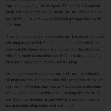
ngư dân sang vùng biển Malaysia để khai thác hải sản trái
phép. Đối tượng cầm đầu là Huỳnh Thị Thu Thảo (quê quán
tại Tây Ninh, trú tại Malaysia) đã bị bắt giữ ngay khi vừa về
Việt Nam.
Theo đó, trong thời gian qua, đối tượng Thảo đã sử dụng các
nền tảng mạng xã hội tiếp cận các chủ tàu cá ở Việt Nam
đang gặp khó khăn về kinh tế cùng các ngư dân đang thiếu
việc làm, muốn có thu nhập cao để tổ chức đưa sang vùng
biển nước ngoài đánh bắt thủy sản trái phép.
Lợi dụng sự nhẹ dạ và áp lực mưu sinh, sự thiếu hiểu biết
về pháp luật của bà con ngư dân, đối tượng Thảo đã nói với
ngư dân khi khai thác thủy sản tại Malaysia sẽ có thu nhập
rất cao; kèm theo đó là những lời hứa trong việc hỗ trợ hậu
cần, hợp thức hóa tàu cá của Việt Nam, hợp thức hóa thủ
tục xuất cảnh, nhập cảnh, ở lại nước ngoài…