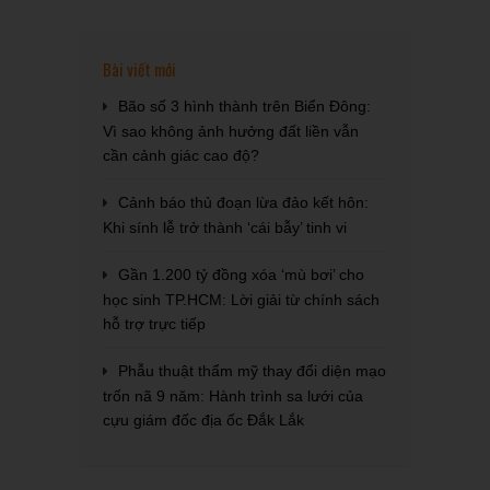
Bài viết mới
Bão số 3 hình thành trên Biển Đông:
Vì sao không ảnh hưởng đất liền vẫn
cần cảnh giác cao độ?
Cảnh báo thủ đoạn lừa đảo kết hôn:
Khi sính lễ trở thành ‘cái bẫy’ tinh vi
Gần 1.200 tỷ đồng xóa ‘mù bơi’ cho
học sinh TP.HCM: Lời giải từ chính sách
hỗ trợ trực tiếp
Phẫu thuật thẩm mỹ thay đổi diện mạo
trốn nã 9 năm: Hành trình sa lưới của
cựu giám đốc địa ốc Đắk Lắk