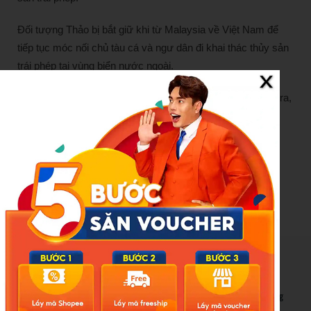
Đối tượng Thảo bị bắt giữ khi từ Malaysia về Việt Nam để
tiếp tục móc nối chủ tàu cá và ngư dân đi khai thác thủy sản
trái phép tại vùng biển nước ngoài.
Vụ án đang được Cơ quan An ninh điều tra mở rộng điều tra,
xử lý các đối tượng có liên quan.
Nguồn:
https://phunumoi.net.vn/huynh-thi-thu-thao-bi-bat-
ngay-khi-vua-ve-viet-nam-d343525.html
New Posts
Bão số 3 hình thành trên Biển Đông: Vì sao không ảnh hưởng
đất liền vẫn cần cảnh giác cao độ?