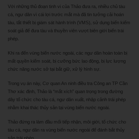
Với những thủ đoạn tinh vi của Thảo đưa ra, nhiều chủ tàu
cá, ngư dân vì cái lợi trước mắt mà đã tin tưởng cải hoán
tàu, tắt thiết bị giám sát hành trình (VMS), sử dụng biển kiểm
soát giả để đưa tàu và thuyền viên vượt biên giới biển trái
phép.
Khi ra đến vùng biển nước ngoài, các ngư dân hoàn toàn bị
mất quyền kiểm soát, bị cưỡng bức lao động, bị lực lượng
chức năng nước sở tại bắt giữ, xử lý hình sự.
Trong vụ án này, Cơ quan An ninh điều tra Công an TP Cần
Thơ xác định, Thảo là “mắt xích” quan trọng trong đường
dây tổ chức cho tàu cá, ngư dân xuất, nhập cảnh trái phép
nhằm khai thác thủy sản tại vùng biển nước ngoài.
Thảo đứng ra làm đầu mối tiếp nhận, môi giới, tổ chức cho
tàu cá, ngư dân ra vùng biển nước ngoài để đánh bắt thủy
sản trái phép.