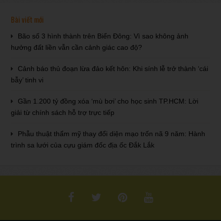
Bài viết mới
Bão số 3 hình thành trên Biển Đông: Vì sao không ảnh
hưởng đất liền vẫn cần cảnh giác cao độ?
Cảnh báo thủ đoạn lừa đảo kết hôn: Khi sính lễ trở thành ‘cái
bẫy’ tinh vi
Gần 1.200 tỷ đồng xóa ‘mù bơi’ cho học sinh TP.HCM: Lời
giải từ chính sách hỗ trợ trực tiếp
Phẫu thuật thẩm mỹ thay đổi diện mạo trốn nã 9 năm: Hành
trình sa lưới của cựu giám đốc địa ốc Đắk Lắk