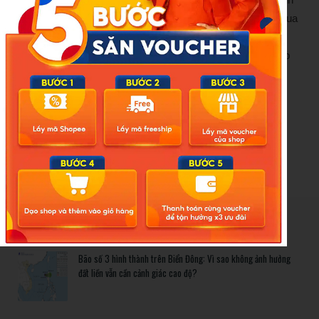
cùng dưa hành muối hoặc các loại dưa món, dưa muối chua
để giải ngấy, kích thích tiêu hóa. Ngoài ra, một số người
cũng thích ăn bánh chưng rán với tương ớt để tăng độ hấp
dẫn.
Nguồn:
https://giaitri.thoibaovhnt.com.vn/meo-ran-banh-
chung-gion-ngon-khong-ngam-dau-mo-984013.html
New Posts
Bão số 3 hình thành trên Biển Đông: Vì sao không ảnh hưởng
đất liền vẫn cần cảnh giác cao độ?