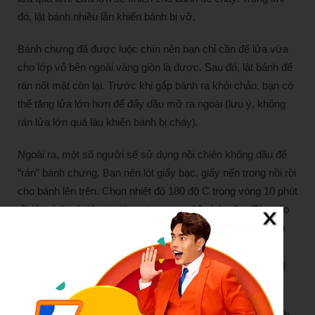
đó, lật bánh nhiều lần khiến bánh bị vỡ.
Bánh chưng đã được luộc chín nên bạn chỉ cần để lửa vừa
cho lớp vỏ bên ngoài vàng giòn là được. Sau đó, lật bánh để
rán nốt mặt còn lại. Trước khi gắp bánh ra khỏi chảo, bạn có
thể tăng lửa lớn hơn để đẩy dầu mỡ ra ngoài (lưu ý, không
rán lửa lớn quá lâu khiến bánh bị cháy).
Ngoài ra, một số người sẽ sử dụng nồi chiên không dầu để
“rán” bánh chưng. Bạn nên lót giấy bạc, giấy nến trong nồi rồi
cho bánh lên trên. Chọn nhiệt độ 180 độ C trong vòng 10 phút
rồi lật bánh và tiếp tục làm nóng trong 10 phút nữa. Tùy vào
nhiệt độ của từng loại nồi chiên không dầu, bạn có thể điều
chỉnh thời gian và mức nhiệt phù hợp để tánh làm bánh bị
cháy. Phết thêm một lớp dầu mỏng lên các mặt của miếng
bánh rồi mới làm nóng sẽ giúp bánh giòn hơn.
Bánh chưng rán nên ăn nóng để giữ được độ giòn. Ăn bánh