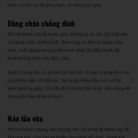
bánh rán lên có độ giòn ngon, ăn không bị ngấy.
Dùng chảo chống dính
Để rán bánh chưng được giòn, không bị vỡ nát, tốt nhất nên
sử dụng chảo chống dính. Bạn cũng có thể sử dụng chảo
inox, chảo gang nhưng phải canh nhiệt độ thật chuẩn để
bánh không dính vào đáy chảo.
Bánh chung vốn có độ béo từ thịt mỡ. Vì vậy, không nên cho
quá nhiều dầu mỡ khi rán. Sử dụng nhiều dầu mỡ có thể
kiến bánh bị ngấy. Chỉ cần đổ một lớp dầu hoặc mỡ mỏng để
tráng đều đáy chảo là được.
Rán lửa vừa
Khi rán bánh chưng, bạn không nên vội vàng lật bánh hay để
lửa quá lớn. Lửa lớn sẽ khiến cho bánh dễ cháy. Trong khi