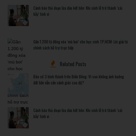
Cảnh báo thủ đoạn lừa đảo kết hôn: Khi sính lễ trở thành ‘cái
bẫy’ tinh vi
Gần 1.200 tỷ đồng xóa ‘mù bơi’ cho học sinh TP.HCM: Lời giải từ
chính sách hỗ trợ trực tiếp
Related Posts
Bão số 3 hình thành trên Biển Đông: Vì sao không ảnh hưởng
đất liền vẫn cần cảnh giác cao độ?
Cảnh báo thủ đoạn lừa đảo kết hôn: Khi sính lễ trở thành ‘cái
bẫy’ tinh vi