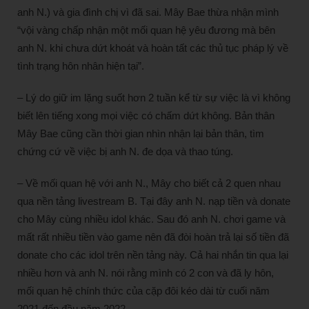
anh N.) và gia đình chị vì đã sai. Mây Bae thừa nhận mình
“vội vàng chấp nhận một mối quan hệ yêu đương mà bên
anh N. khi chưa dứt khoát và hoàn tất các thủ tục pháp lý về
tình trạng hôn nhân hiện tại”.
– Lý do giữ im lặng suốt hơn 2 tuần kể từ sự việc là vì không
biết lên tiếng xong mọi việc có chấm dứt không. Bản thân
Mây Bae cũng cần thời gian nhìn nhận lại bản thân, tìm
chứng cứ về việc bị anh N. đe dọa và thao túng.
– Về mối quan hệ với anh N., Mây cho biết cả 2 quen nhau
qua nền tảng livestream B. Tại đây anh N. nạp tiền và donate
cho Mây cùng nhiều idol khác. Sau đó anh N. chơi game và
mất rất nhiều tiền vào game nên đã đòi hoàn trả lại số tiền đã
donate cho các idol trên nền tảng này. Cả hai nhắn tin qua lại
nhiều hơn và anh N. nói rằng mình có 2 con và đã ly hôn,
mối quan hệ chính thức của cặp đôi kéo dài từ cuối năm
2021 đến đầu năm 2022.