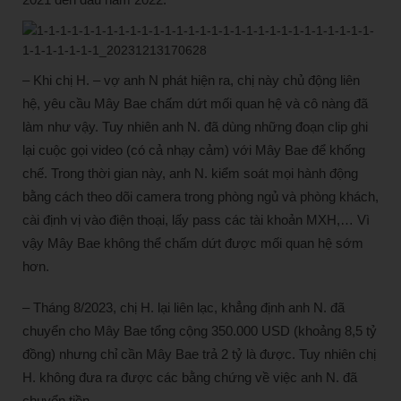
– Khi chị H. – vợ anh N phát hiện ra, chị này chủ động liên
hệ, yêu cầu Mây Bae chấm dứt mối quan hệ và cô nàng đã
làm như vậy. Tuy nhiên anh N. đã dùng những đoạn clip ghi
lại cuộc gọi video (có cả nhạy cảm) với Mây Bae để khống
chế. Trong thời gian này, anh N. kiểm soát mọi hành động
bằng cách theo dõi camera trong phòng ngủ và phòng khách,
cài định vị vào điện thoại, lấy pass các tài khoản MXH,… Vì
vậy Mây Bae không thể chấm dứt được mối quan hệ sớm
hơn.
– Tháng 8/2023, chị H. lại liên lạc, khẳng định anh N. đã
chuyển cho Mây Bae tổng cộng 350.000 USD (khoảng 8,5 tỷ
đồng) nhưng chỉ cần Mây Bae trả 2 tỷ là được. Tuy nhiên chị
H. không đưa ra được các bằng chứng về việc anh N. đã
chuyển tiền.