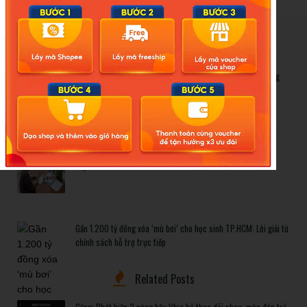
New Posts
Bão số 3 hình thành trên Biển Đông: Vì sao không ảnh hưởng
đất liền vẫn cần cảnh giác cao độ?
Cảnh báo thủ đoạn lừa đảo kết hôn: Khi sính lễ trở thành ‘cái
bẫy’ tinh vi
Gần 1.200 tỷ đồng xóa ‘mù bơi’ cho học sinh TP.HCM: Lời giải từ
chính sách hỗ trợ trực tiếp
Related Posts