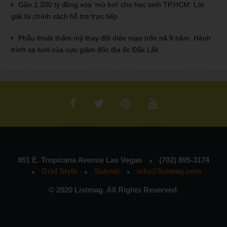
Gần 1.200 tỷ đồng xóa ‘mù bơi’ cho học sinh TP.HCM: Lời
giải từ chính sách hỗ trợ trực tiếp
Phẫu thuật thẩm mỹ thay đổi diện mạo trốn nã 9 năm: Hành
trình sa lưới của cựu giám đốc địa ốc Đắk Lắk
851 E. Tropicana Avenue Las Vegas
(702) 895-3174
Grid Style
Submit
info@listmag.com
© 2020 Listmag. All Rights Reserved.