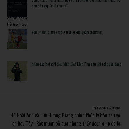
Căng: Phát hiện 2 nàng hậu Vbiz bỏ theo dõi nhau, màn đáp trả
sau đó ngập “mùi drama”
Văn Thanh bị treo giò 3 trận vì xúc phạm trọng tài
Nhan sắc hot girl diễu binh Điện Biên Phủ sau khi rời quân phục
Previous Article
Hồ Hoài Anh và Lưu Hương Giang chính thức ly hôn sau vụ
“ăn hàu Tây”: Rất muốn bỏ qua nhưng thấy đoạn c.lip đó là