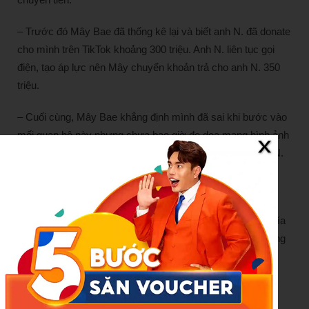
– Trước đó Mây Bae đã thống kê lại và biết anh N. đã donate
cho mình trên TikTok khoảng 300 triệu. Anh N. liên tục gọi
điện, tạo áp lực nên Mây chuyển khoản trả cho anh N. 350
triệu.
– Cuối cùng, Mây Bae khẳng định mình đã sai khi bước vào
mối quan hệ này nhưng chưa bao giờ đe dọa mang hình ảnh
của con chị H. hay tung clip nhạy cảm của mình với anh N.
lên MXH.
Song song với đó, Mây Bae cũng lên livestream vừa khóc
vừa tâm sự với mọi người về câu chuyện này. Hiện tại phía
chị H. chưa có chia sẻ nào thêm còn cộng đồng mạng đang
tiếp tục để lại nhiều bình luận trái chiều.