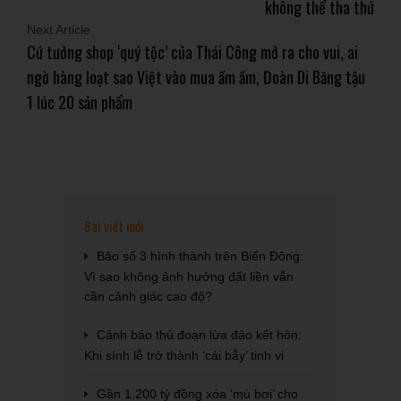
không thể tha thứ
Next Article
Cứ tưởng shop ‘quý tộc’ của Thái Công mở ra cho vui, ai
ngờ hàng loạt sao Việt vào mua ầm ầm, Đoàn Di Băng tậu
1 lúc 20 sản phẩm
Bài viết mới
Bão số 3 hình thành trên Biển Đông:
Vì sao không ảnh hưởng đất liền vẫn
cần cảnh giác cao độ?
Cảnh báo thủ đoạn lừa đảo kết hôn:
Khi sính lễ trở thành ‘cái bẫy’ tinh vi
Gần 1.200 tỷ đồng xóa ‘mù bơi’ cho