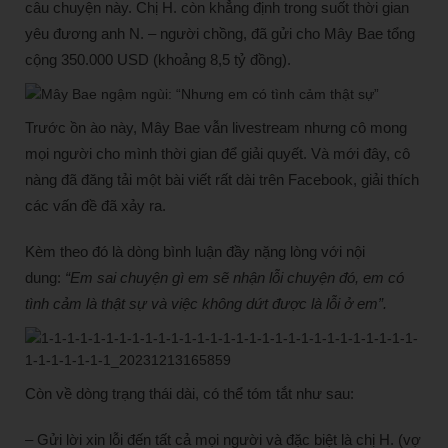
câu chuyện này. Chị H. còn khẳng định trong suốt thời gian
yêu đương anh N. – người chồng, đã gửi cho Mây Bae tổng
cộng 350.000 USD (khoảng 8,5 tỷ đồng).
Trước ồn ào này, Mây Bae vẫn livestream nhưng cô mong
mọi người cho mình thời gian để giải quyết. Và mới đây, cô
nàng đã đăng tải một bài viết rất dài trên Facebook, giải thích
các vấn đề đã xảy ra.
Kèm theo đó là dòng bình luận đầy nặng lòng với nội
dung:
“Em sai chuyện gì em sẽ nhận lỗi chuyện đó, em có
tình cảm là thật sự và việc không dứt được là lỗi ở em”.
Còn về dòng trạng thái dài, có thể tóm tắt như sau:
– Gửi lời xin lỗi đến tất cả mọi người và đặc biệt là chị H. (vợ