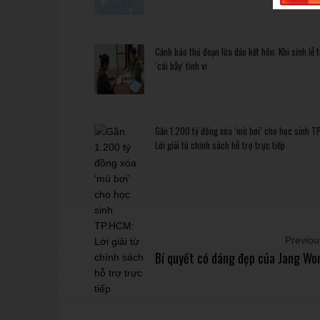
Cảnh báo thủ đoạn lừa đảo kết hôn: Khi sính lễ 
‘cái bẫy’ tinh vi
Gần 1.200 tỷ đồng xóa ‘mù bơi’ cho học sinh T
Lời giải từ chính sách hỗ trợ trực tiếp
Previous
Bí quyết có dáng đẹp của Jang Wo