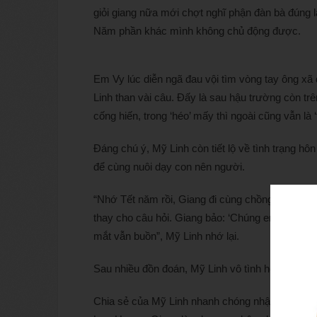
giỏi giang nữa mới chợt nghĩ phận đàn bà đúng
Năm phần khác mình không chủ động được.
Em Vy lúc diễn ngã đau vội tìm vòng tay ông xã đ
Linh than vài câu. Đấy là sau hậu trường còn trê
cống hiến, trong ‘héo’ mấy thì ngoài cũng vẫn là ‘
Đáng chú ý, Mỹ Linh còn tiết lộ về tình trạng 
để cùng nuôi dạy con nên người.
“Nhớ Tết năm rồi, Giang đi cùng chồng cũ đưa c
thay cho câu hỏi. Giang bảo: ‘Chúng em quyết l
mắt vẫn buồn”, Mỹ Linh nhớ lại.
Sau nhiều đồn đoán, Mỹ Linh vô tình hé lộ thông
Chia sẻ của Mỹ Linh nhanh chóng nhận được sự