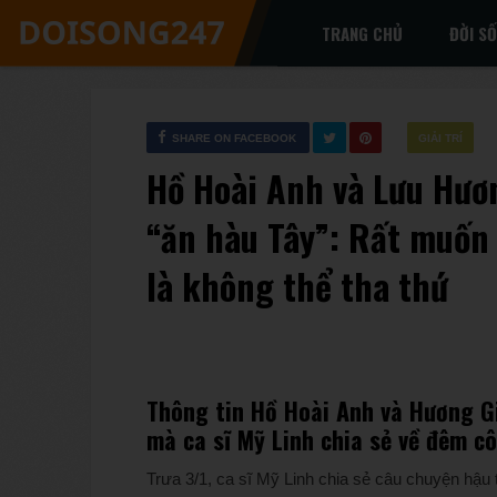
TRANG CHỦ
ĐỜI S
SHARE ON FACEBOOK
GIẢI TRÍ
Hồ Hoài Anh và Lưu Hươ
“ăn hàu Tây”: Rất muốn 
là không thể tha thứ
Thông tin Hồ Hoài Anh và Hương G
mà ca sĩ Mỹ Linh chia sẻ về đêm c
Trưa 3/1, ca sĩ Mỹ Linh chia sẻ câu chuyện hậu