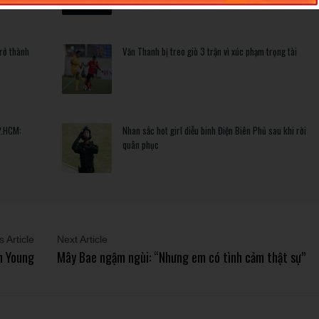
trở thành
Văn Thanh bị treo giò 3 trận vì xúc phạm trọng tài
P.HCM:
Nhan sắc hot girl diễu binh Điện Biên Phủ sau khi rời
quân phục
 Article
Next Article
n Young
Mây Bae ngậm ngùi: “Nhưng em có tình cảm thật sự”