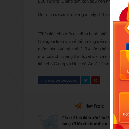
Lưu Hương Giang làm bạn sau hôn nhân.
Dù rộ tin cặp đôi “đường ai nấy đi” từ sau scand
“Thật tiếc cho một gia đình hạnh phúc nhưng nếu
Giang sẽ luôn vui vẻ để hướng đến những điều tốt
chân thành và sâu sắc”, “Ly hôn không có nghĩa 
mới của chị Giang thật tuyệt vời và cuộc sống 
tiếc cho Giang và Hồ Hoài Anh”, “Thương Gian
SHARE ON FACEBOOK
New Posts
Bão số 3 hình thành trên Biển Đông: Vì sao kh
hưởng đất liền vẫn cần cảnh giác cao độ?