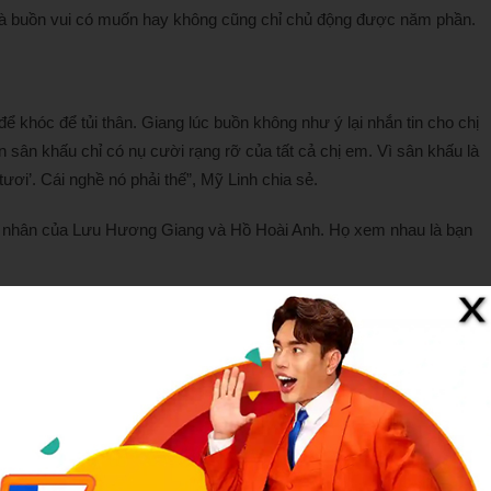
 là buồn vui có muốn hay không cũng chỉ chủ động được năm phần.
ể khóc để tủi thân. Giang lúc buồn không như ý lại nhắn tin cho chị
n sân khấu chỉ có nụ cười rạng rỡ của tất cả chị em. Vì sân khấu là
tươi’. Cái nghề nó phải thế”, Mỹ Linh chia sẻ.
hôn nhân của Lưu Hương Giang và Hồ Hoài Anh. Họ xem nhau là bạn
ác con đến nhà chị Linh anh Quân chơi. Mình nhìn Giang ánh nhìn
àm bạn, cùng nhau nuôi dạy các con nên người’. Rồi Giang cười mà
 tin Hồ Hoài Anh và Hương Giang đã “đường ai nấy đi”.
 quan tâm của người hâm mộ, đặc biệt thông tin Hồ Hoài Anh và