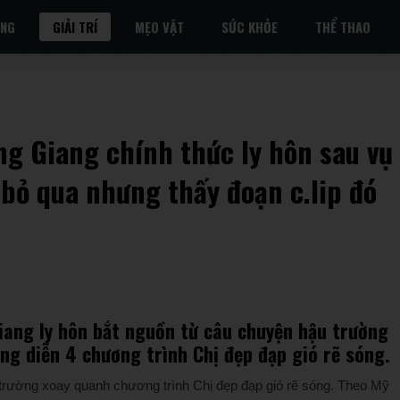
ỐNG
GIẢI TRÍ
MẸO VẶT
SỨC KHỎE
THỂ THAO
ng Giang chính thức ly hôn sau vụ
bỏ qua nhưng thấy đoạn c.lip đó
iang ly hôn bắt nguồn từ câu chuyện hậu trường
ông diễn 4 chương trình Chị đẹp đạp gió rẽ sóng.
 trường xoay quanh chương trình Chị đẹp đạp gió rẽ sóng. Theo Mỹ