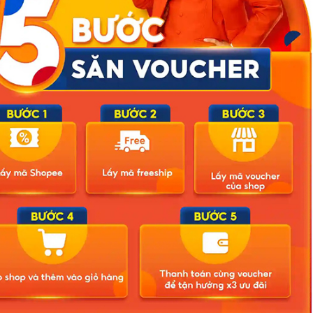
al của Hồ Hoài Anh ở nước ngoài, khán giả vẫn bày tỏ sự tiếc nuối.
 chia tay để cả hai cùng vui vẻ thì cũng tốt. Mong ca sĩ Lưu Hương
 đẹp hơn bởi chia tay không phải là kết thúc. Chị Mỹ Linh viết thật
là thất bại. Nó có thể là một sự khởi đầu mới. Chúc cho hành trình
sẽ nhẹ nhàng với chị hơn”, “Mong Giang tự tin, mạnh mẽ hơn. Cũng
g quá. Cuộc tình đầy ngưỡng mộ của trước đây”…
Related Posts
ông ảnh
Căng: Phát hiện 2 nàng hậu Vbiz bỏ theo dõi nhau, màn
đáp trả sau đó ngập “mùi drama”