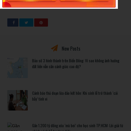
vong-tu-khu-nha-ve-sinh-a609215.html
New Posts
Bão số 3 hình thành trên Biển Đông: Vì sao không ảnh hưởng
đất liền vẫn cần cảnh giác cao độ?
Cảnh báo thủ đoạn lừa đảo kết hôn: Khi sính lễ trở thành ‘cái
bẫy’ tinh vi
Gần 1.200 tỷ đồng xóa ‘mù bơi’ cho học sinh TP.HCM: Lời giải từ