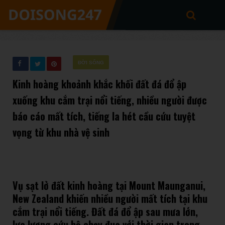
ĐỜI SỐNG
Kinh hoàng khoảnh khắc khối đất đá đổ ập
xuống khu cắm trại nổi tiếng, nhiều người được
báo cáo mất tích, tiếng la hét cầu cứu tuyệt
vọng từ khu nhà vệ sinh
Vụ sạt lở đất kinh hoàng tại Mount Maunganui,
New Zealand khiến nhiều người mất tích tại khu
cắm trại nổi tiếng. Đất đá đổ ập sau mưa lớn,
lực lượng cứu hộ chạy đua với thời gian trong