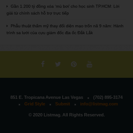
Gần 1.200 tỷ đồng xóa ‘mù bơi’ cho học sinh TP.HCM: Lời
giải từ chính sách hỗ trợ trực tiếp
Phẫu thuật thẩm mỹ thay đổi diện mạo trốn nã 9 năm: Hành
trình sa lưới của cựu giám đốc địa ốc Đắk Lắk
851 E. Tropicana Avenue Las Vegas
(702) 895-3174
Grid Style
Submit
info@listmag.com
© 2020 Listmag. All Rights Reserved.