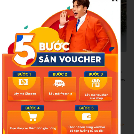
Công tác tìm kiếm vẫn đang tiếp diễn đối với những người
cắm trại được cho là bị mắc kẹt sau vụ sạt lở đất lớn.
Thảm họa tại Mount Maunganui xảy ra trong bối cảnh mưa
lớn kéo dài gây sạt lở và lũ lụt trên diện rộng ở đảo Bắc New
Zealand, làm dấy lên lo ngại về mức độ nguy hiểm ngày
càng tăng của thời tiết cực đoan tại quốc gia này.
Nguồn:Daily Mail
https://doisongphapluat.nguoiduatin.vn/kinh-hoang-khoanh-
khac-khoi-dat-da-do-ap-xuong-khu-cam-trai-noi-tieng-nhieu-
nguoi-duoc-bao-cao-mat-tich-tieng-la-het-cau-cuu-tuyet-