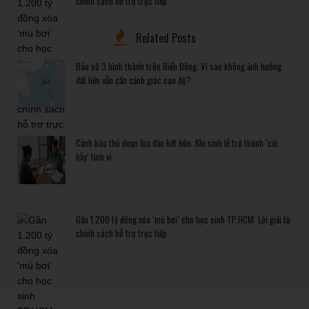
chính sách hỗ trợ trực tiếp
Related Posts
Bão số 3 hình thành trên Biển Đông: Vì sao không ảnh hưởng
đất liền vẫn cần cảnh giác cao độ?
Cảnh báo thủ đoạn lừa đảo kết hôn: Khi sính lễ trở thành ‘cái
bẫy’ tinh vi
Gần 1.200 tỷ đồng xóa ‘mù bơi’ cho học sinh TP.HCM: Lời giải từ
chính sách hỗ trợ trực tiếp