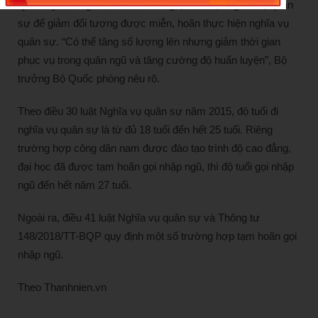
Quân ủy T.Ư nghiên cứu và đề nghị sửa luật Nghĩa vụ quân
sự để giảm đối tượng được miễn, hoãn thực hiện nghĩa vụ
quân sự. “Có thể tăng số lượng lên nhưng giảm thời gian
phục vụ trong quân ngũ và tăng cường độ huấn luyện”, Bộ
trưởng Bộ Quốc phòng nêu rõ.
Theo điều 30 luật Nghĩa vụ quân sự năm 2015, độ tuổi đi
nghĩa vụ quân sự là từ đủ 18 tuổi đến hết 25 tuổi. Riêng
trường hợp công dân nam được đào tạo trình độ cao đẳng,
đại học đã được tạm hoãn gọi nhập ngũ, thì độ tuổi gọi nhập
ngũ đến hết năm 27 tuổi.
Ngoài ra, điều 41 luật Nghĩa vụ quân sự và Thông tư
148/2018/TT-BQP quy định một số trường hợp tạm hoãn gọi
nhập ngũ.
Theo Thanhnien.vn