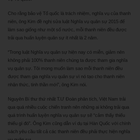
Cho rằng bảo vệ Tổ quốc là trách nhiệm, nghĩa vụ của thanh
niên, ông Kim đề nghị sửa luật Nghĩa vụ quân sự 2015 để
làm sao giống như một số nước, mỗi thanh niên đều được
trải qua huấn luyện quân sự ít nhất là 2 năm.
“Trong luật Nghĩa vụ quân sự hiện nay có miễn, giảm nên
không phải 100% thanh niên chúng ta được tham gia nghĩa
vụ quân sự. Tôi mong muốn làm sao mỗi thanh niên đều
được tham gia nghĩa vụ quân sự vì nó tạo cho thanh niên
nhận thức, tinh thần mới”, ông Kim nói.
Nguyên Bí thư thứ nhất T.Ư Đoàn phân tích, Việt Nam trải
qua quá nhiều cuộc chiến tranh nên những ai không trải qua
quá trình huấn luyện nghĩa vụ quân sự sẽ “cảm thấy thiếu
thiếu gì đó”. Ông Kim cũng dẫn ví dụ tại Hàn Quốc với chính
sách yêu cầu tất cả các thanh niên đều phải thực hiện nghĩa
vụ quân sự.