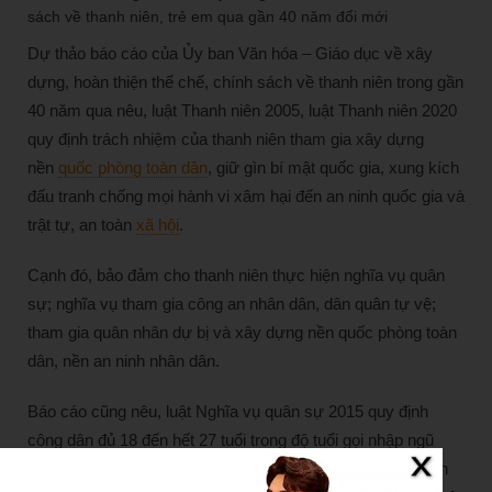
sách về thanh niên, trẻ em qua gần 40 năm đổi mới
Dự thảo báo cáo của Ủy ban Văn hóa – Giáo dục về xây
dựng, hoàn thiện thể chế, chính sách về thanh niên trong gần
40 năm qua nêu, luật Thanh niên 2005, luật Thanh niên 2020
quy định trách nhiệm của thanh niên tham gia xây dựng
nền
quốc phòng toàn dân
, giữ gìn bí mật quốc gia, xung kích
đấu tranh chống mọi hành vi xâm hại đến an ninh quốc gia và
trật tự, an toàn
xã hội
.
Cạnh đó, bảo đảm cho thanh niên thực hiện nghĩa vụ quân
sự; nghĩa vụ tham gia công an nhân dân, dân quân tự vệ;
tham gia quân nhân dự bị và xây dựng nền quốc phòng toàn
dân, nền an ninh nhân dân.
Báo cáo cũng nêu, luật Nghĩa vụ quân sự 2015 quy định
công dân đủ 18 đến hết 27 tuổi trong độ tuổi gọi nhập ngũ
thực hiện nghĩa vụ quân sự đã làm tốt công tác tuyển quân