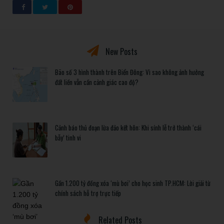
New Posts
Bão số 3 hình thành trên Biển Đông: Vì sao không ảnh hưởng
đất liền vẫn cần cảnh giác cao độ?
Cảnh báo thủ đoạn lừa đảo kết hôn: Khi sính lễ trở thành ‘cái
bẫy’ tinh vi
Gần 1.200 tỷ đồng xóa ‘mù bơi’ cho học sinh TP.HCM: Lời giải từ
chính sách hỗ trợ trực tiếp
Related Posts