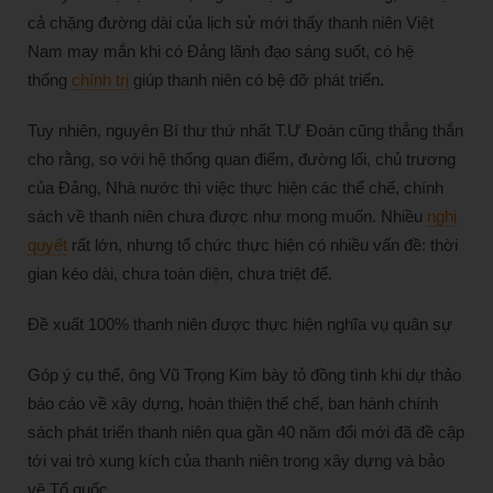
cả chặng đường dài của lịch sử mới thấy thanh niên Việt
Nam may mắn khi có Đảng lãnh đạo sáng suốt, có hệ
thống
chính trị
giúp thanh niên có bệ đỡ phát triển.
Tuy nhiên, nguyên Bí thư thứ nhất T.Ư Đoàn cũng thẳng thắn
cho rằng, so với hệ thống quan điểm, đường lối, chủ trương
của Đảng, Nhà nước thì việc thực hiện các thể chế, chính
sách về thanh niên chưa được như mong muốn. Nhiều
nghị
quyết
rất lớn, nhưng tổ chức thực hiện có nhiều vấn đề: thời
gian kéo dài, chưa toàn diện, chưa triệt để.
Đề xuất 100% thanh niên được thực hiện nghĩa vụ quân sự
Góp ý cụ thể, ông Vũ Trọng Kim bày tỏ đồng tình khi dự thảo
báo cáo về xây dựng, hoàn thiện thể chế, ban hành chính
sách phát triển thanh niên qua gần 40 năm đổi mới đã đề cập
tới vai trò xung kích của thanh niên trong xây dựng và bảo
vệ Tổ quốc.