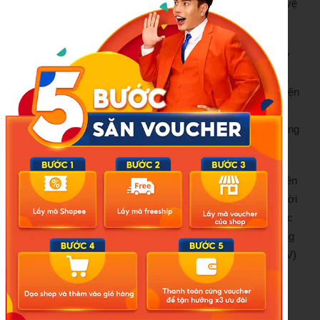
với tỷ lệ thanh niên tình nguyện hàng năm lên đường bảo vệ
Tổ quốc đều đạt và vượt so với chỉ tiêu được giao.
Trước đó, tại kỳ họp 5 của Quốc hội giữa năm 2023, nêu ý
kiến thảo luận tại tổ, Bộ trưởng
Bộ Quốc phòng
Phan Văn
Giang cũng nêu tình trạng số lượng người đến tuổi thực hiện
nghĩa vụ quân sự đông, nhưng số lượng miễn, hoãn lại
nhiều. Vì thế, tới đây sẽ sửa luật theo hướng giảm đối tượng
được miễn, hoãn.
Theo ông Giang, hiện Việt Nam có khoảng 2 triệu thanh niên
đủ điều kiện nhập ngũ nhưng mỗi năm chỉ có 100.000 người
thực hiện nghĩa vụ quân sự. “Số lượng người đến tuổi thực
hiện nghĩa vụ quân sự của Việt Nam đông, nhưng số lượng
miễn, hoãn lại nhiều hay số lượng thanh niên vẽ (xăm – PV)
vào người cũng nhiều”, ông Giang nói.
Ông Giang cho biết, thời gian tới, Bộ Quốc phòng sẽ cùng