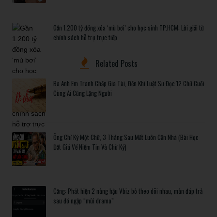
Gần 1.200 tỷ đồng xóa ‘mù bơi’ cho học sinh TP.HCM: Lời giải từ
chính sách hỗ trợ trực tiếp
Related Posts
Ba Anh Em Tranh Chấp Gia Tài, Đến Khi Luật Sư Đọc 12 Chữ Cuối
Cùng Ai Cũng Lặng Người
Ông Chỉ Ký Một Chữ, 3 Tháng Sau Mất Luôn Căn Nhà (Bài Học
Đắt Giá Về Niềm Tin Và Chữ Ký)
Căng: Phát hiện 2 nàng hậu Vbiz bỏ theo dõi nhau, màn đáp trả
sau đó ngập “mùi drama”