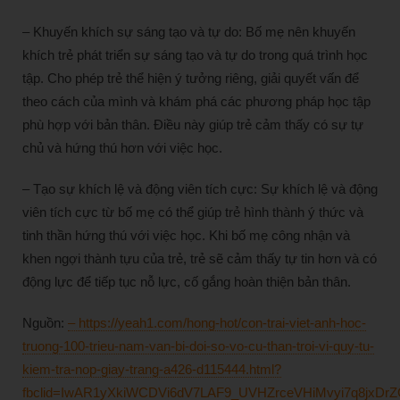
– Khuyến khích sự sáng tạo và tự do: Bố mẹ nên khuyến
khích trẻ phát triển sự sáng tạo và tự do trong quá trình học
tập. Cho phép trẻ thể hiện ý tưởng riêng, giải quyết vấn để
theo cách của mình và khám phá các phương pháp học tập
phù hợp với bản thân. Điều này giúp trẻ cảm thấy có sự tự
chủ và hứng thú hơn với việc học.
– Tạo sự khích lệ và động viên tích cực: Sự khích lệ và động
viên tích cực từ bố mẹ có thể giúp trẻ hình thành ý thức và
tinh thần hứng thú với việc học. Khi bố mẹ công nhận và
khen ngợi thành tựu của trẻ, trẻ sẽ cảm thấy tự tin hơn và có
động lực để tiếp tục nỗ lực, cố gắng hoàn thiện bản thân.
Nguồn:
– https://yeah1.com/hong-hot/con-trai-viet-anh-hoc-
truong-100-trieu-nam-van-bi-doi-so-vo-cu-than-troi-vi-quy-tu-
kiem-tra-nop-giay-trang-a426-d115444.html?
fbclid=IwAR1yXkiWCDVi6dV7LAF9_UVHZrceVHiMvyi7q8jxD