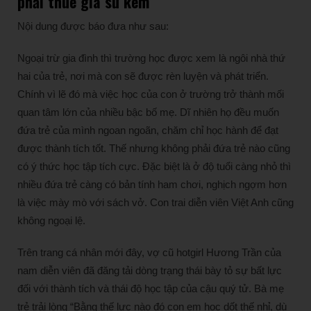
phải thuê gia sư kèm
Nội dung được báo đưa như sau:
Ngoại trừ gia đình thì trường học được xem là ngôi nhà thứ
hai của trẻ, nơi mà con sẽ được rèn luyện và phát triển.
Chính vì lẽ đó mà việc học của con ở trường trở thành mối
quan tâm lớn của nhiều bậc bố mẹ. Dĩ nhiên họ đều muốn
đứa trẻ của mình ngoan ngoãn, chăm chỉ học hành để đạt
được thành tích tốt. Thế nhưng không phải đứa trẻ nào cũng
có ý thức học tập tích cực. Đặc biệt là ở độ tuổi càng nhỏ thì
nhiều đứa trẻ càng có bản tính ham chơi, nghịch ngợm hơn
là việc mày mò với sách vở. Con trai diễn viên Việt Anh cũng
không ngoại lệ.
Trên trang cá nhân mới đây, vợ cũ hotgirl Hương Trần của
nam diễn viên đã đăng tải dòng trạng thái bày tỏ sự bất lực
đối với thành tích và thái độ học tập của cậu quý tử. Bà mẹ
trẻ trải lòng “Bằng thế lực nào đó con em học dốt thế nhỉ, dù