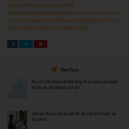
8QzJ1AJmPfTveCkryLoOhtkJMr3;
https://phunuphapluat.nguoiduatin.vn/vo-cu-viet-anh-cho-con-
trai-hoc-truong-quoc-te-100-trieunam-nhung-thanh-tich-kem-
bat-luc-phai-thue-gia-su-kem-a608451.html
New Posts
Bão số 3 hình thành trên Biển Đông: Vì sao không ảnh hưởng
đất liền vẫn cần cảnh giác cao độ?
Cảnh báo thủ đoạn lừa đảo kết hôn: Khi sính lễ trở thành ‘cái
bẫy’ tinh vi