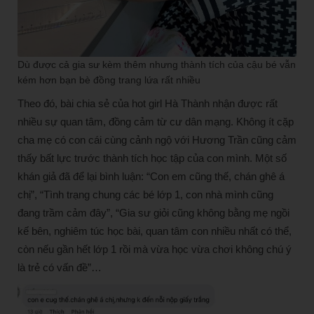
Dù được cả gia sư kèm thêm nhưng thành tích của cậu bé vẫn
kém hơn bạn bè đồng trang lứa rất nhiều
Theo đó, bài chia sẻ của hot girl Hà Thành nhận được rất
nhiều sự quan tâm, đồng cảm từ cư dân mạng. Không ít cặp
cha mẹ có con cái cùng cảnh ngộ với Hương Trần cũng cảm
thấy bất lực trước thành tích học tập của con mình. Một số
khán giả đã để lại bình luận: “Con em cũng thế, chán ghê á
chị”, “Tình trạng chung các bé lớp 1, con nhà mình cũng
đang trầm cảm đây”, “Gia sư giỏi cũng không bằng mẹ ngồi
kế bên, nghiêm túc học bài, quan tâm con nhiều nhất có thể,
còn nếu gần hết lớp 1 rồi mà vừa học vừa chơi không chú ý
là trẻ có vấn đề”…