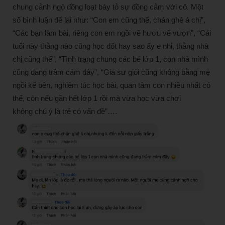
chung cảnh ngộ đồng loạt bày tỏ sự đồng cảm với cô. Một
số bình luận để lại như: “Con em cũng thế, chán ghê á chị”,
“Các bạn làm bài, riêng con em ngồi vẽ hươu vẽ vượn”, “Cái
tuổi này thằng nào cũng học dốt hay sao ấy e nhỉ, thằng nhà
chị cũng thế”, “Tình trạng chung các bé lớp 1, con nhà mình
cũng đang trầm cảm đây”, “Gia sư giỏi cũng không bằng mẹ
ngồi kế bên, nghiêm túc học bài, quan tâm con nhiều nhất có
thể, còn nếu gần hết lớp 1 rồi mà vừa học vừa chơi
không chú ý là trẻ có vấn đề”….