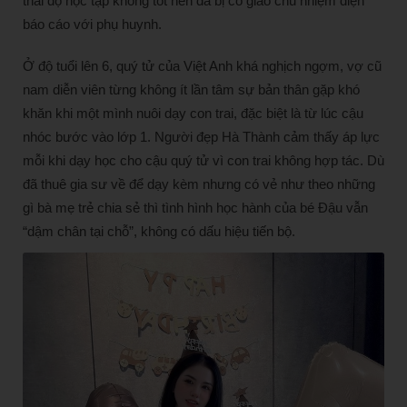
thái độ học tập không tốt nên đã bị cô giáo chủ nhiệm điện
báo cáo với phụ huynh.
Ở độ tuổi lên 6, quý tử của Việt Anh khá nghịch ngợm, vợ cũ
nam diễn viên từng không ít lần tâm sự bản thân gặp khó
khăn khi một mình nuôi dạy con trai, đặc biệt là từ lúc cậu
nhóc bước vào lớp 1. Người đẹp Hà Thành cảm thấy áp lực
mỗi khi dạy học cho cậu quý tử vì con trai không hợp tác. Dù
đã thuê gia sư về để dạy kèm nhưng có vẻ như theo những
gì bà mẹ trẻ chia sẻ thì tình hình học hành của bé Đậu vẫn
“dậm chân tại chỗ”, không có dấu hiệu tiến bộ.