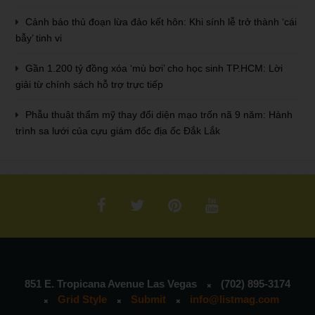
Cảnh báo thủ đoạn lừa đảo kết hôn: Khi sính lễ trở thành ‘cái
bẫy’ tinh vi
Gần 1.200 tỷ đồng xóa ‘mù bơi’ cho học sinh TP.HCM: Lời
giải từ chính sách hỗ trợ trực tiếp
Phẫu thuật thẩm mỹ thay đổi diện mạo trốn nã 9 năm: Hành
trình sa lưới của cựu giám đốc địa ốc Đắk Lắk
851 E. Tropicana Avenue Las Vegas
(702) 895-3174
Grid Style
Submit
info@listmag.com