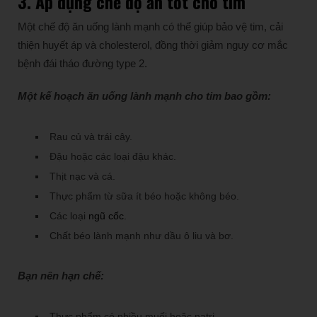
3. Áp dụng
chế độ ăn
tốt cho tim
Một chế độ ăn uống lành mạnh có thể giúp bảo vệ tim, cải
thiện huyết áp và cholesterol, đồng thời giảm nguy cơ mắc
bệnh đái tháo đường type 2.
Một kế hoạch ăn uống lành mạnh cho tim bao gồm:
Rau củ và trái cây.
Đậu hoặc các loại đậu khác.
Thịt nạc và cá.
Thực phẩm từ sữa ít béo hoặc không béo.
Các loại
ngũ cốc
.
Chất béo lành mạnh như dầu ô liu và bơ.
Bạn nên hạn chế:
Thực phẩm có nhiều muối hoặc natri.