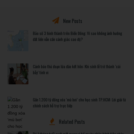
New Posts
Bão số 3 hình thành trên Biển Đông: Vì sao không ảnh hưởng
đất liền vẫn cần cảnh giác cao độ?
Cảnh báo thủ đoạn lừa đảo kết hôn: Khi sính lễ trở thành ‘cái
bẫy’ tinh vi
Gần 1.200 tỷ đồng xóa ‘mù bơi’ cho học sinh TP.HCM: Lời giải từ
chính sách hỗ trợ trực tiếp
Related Posts