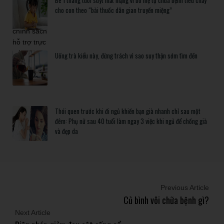
Bé 1 tháng tuổi suýt mất mạng vì bố mẹ tự chữa bệnh tiêu chảy
cho con theo “bài thuốc dân gian truyền miệng”
Uống trà kiểu này, đừng trách vì sao suy thận sớm tìm đến
Thói quen trước khi đi ngủ khiến bạn già nhanh chỉ sau một
đêm: Phụ nữ sau 40 tuổi làm ngay 3 việc khi ngủ để chống già
và đẹp da
Previous Article
Củ bình vôi chữa bệnh gì?
Next Article