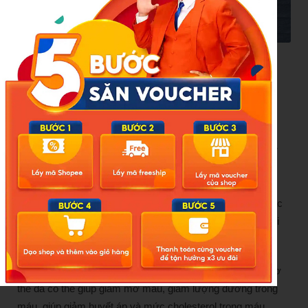
Chế độ ăn lành mạnh giúp ngăn ngừa nguy cơ mắc bệnh
tim.
4. Duy trì
cân nặng khỏe mạnh
Thừa cân, béo phì, đối với người Châu Á có chỉ số BMI từ
23 trở lên, đặc biệt là ở phần giữa cơ thể (bụng) làm tăng
nguy cơ mắc bệnh tim như tăng huyết áp, cholesterol
cao,
xơ vữa động mạch
, đột quỵ… Hơn nữa, nguy cơ mắc
bệnh tim cao hơn nếu số đo vòng eo lớn hơn 101,6 cm đối
với nam giới và 88,9 cm đối với nữ.
Do đó, bạn chỉ cần giảm cân từ 3% đến 5% trọng lượng cơ
thể đã có thể giúp giảm mỡ máu, giảm lượng đường trong
máu, giúp giảm huyết áp và mức cholesterol trong máu.