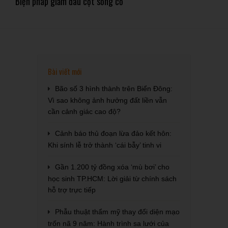
Biện pháp giảm đau cột sống cổ
Bài viết mới
Bão số 3 hình thành trên Biển Đông:
Vì sao không ảnh hưởng đất liền vẫn
cần cảnh giác cao độ?
Cảnh báo thủ đoạn lừa đảo kết hôn:
Khi sính lễ trở thành ‘cái bẫy’ tinh vi
Gần 1.200 tỷ đồng xóa ‘mù bơi’ cho
học sinh TP.HCM: Lời giải từ chính sách
hỗ trợ trực tiếp
Phẫu thuật thẩm mỹ thay đổi diện mạo
trốn nã 9 năm: Hành trình sa lưới của