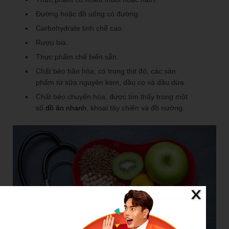
Đường hoặc đồ uống có đường.
Carbohydrate tinh chế cao.
Rượu bia.
Thực phẩm chế biến sẵn.
Chất béo bão hòa, có trong thịt đỏ, các sản
phẩm từ sữa nguyên kem, dầu cọ và dầu dừa.
Chất béo chuyển hóa, được tìm thấy trong một
số
đồ ăn nhanh
, khoai tây chiên và đồ nướng.