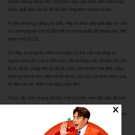
truyền thông đáng tiếc”, khi bức xúc của sinh viên chưa kịp
được giải đáp nội bộ thì đã lan rộng trên mạng xã hội.
Vị hiệu trưởng cũng cho biết, ông sẽ trực tiếp giải đáp về căn
cứ, phương án chi trả tiền hỗ trợ trong buổi đối thoại vào 14h
ngày mai (1/12).
Tại đây, trường dự kiến trình bày cụ thể căn cứ pháp lý,
nguồn kinh phí, cách tính mức bồi dưỡng, các khoản chi cho
ăn ở, đi lại, cũng như lý do tổ chức chi trả làm hai đợt. Hiệu
trưởng nói sẽ trực tiếp trả lời từng câu hỏi của sinh viên, qua
đó làm rõ các điểm còn gây hiểu lầm.
Trước đó, trên mạng xã hội, một số sinh viên đặt vấn đề tính
hợp lệ của việc ký nhận mà không ghi rõ số tiền, cũng như
thắc mắc vì sao cùng phục vụ chương trình A80 nhưng mức
chi giữa các đơn vị lại vênh nhau đáng kể.