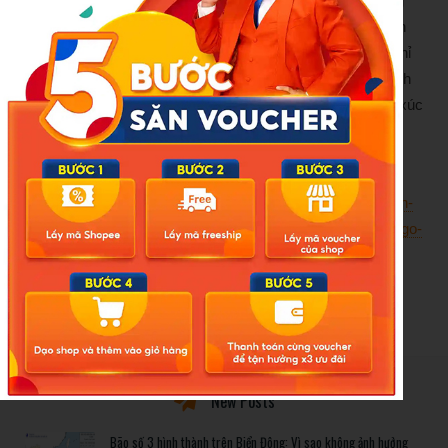
Chia sẻ trên Dân trí, các em mong muốn nhà trường công
bố rõ ràng nguồn kinh phí, cách tính ngày công, các khoản
đã chi cho hậu cần để sinh viên có thể đối chiếu, thay vì chỉ
nhận con số cuối cùng. Nhiều ý kiến cho rằng nếu quy trình
được công khai từ đầu, có biên bản, bảng kê cụ thể, bức xúc
đã không bị đẩy lên mạng xã hội theo cách gây ồn ào như
hiện nay.
Nguồn:
https://doisongphapluat.nguoiduatin.vn/vu-sinh-vien-
phan-anh-tien-tap-luyen-a80-chi-940000-hieu-truong-bat-ngo-
noi-chi-la-hieu-lam-a594837.html
New Posts
Bão số 3 hình thành trên Biển Đông: Vì sao không ảnh hưởng