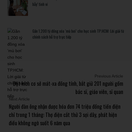
bẫy’ tinh vi
Gần 1.200 tỷ đồng xóa ‘mù bơi’ cho học sinh TP.HCM: Lời giải từ
chính sách hỗ trợ trực tiếp
Previous Article
Đột kích cơ sở mát-xa đồng tính, bắt giữ 201 người gồm
bác sĩ, giáo viên, sĩ quan
Next Article
Người đàn ông nhận được hóa đơn 74 triệu đồng tiền điện
chỉ trong 1 tháng: Thợ điện cắt thử 3 sợi dây, phát hiện
điều không ngờ suốt 6 năm qua