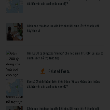
đất liền vẫn cần cảnh giác cao độ?
Cảnh báo thủ đoạn lừa đảo kết hôn: Khi sính lễ trở thành ‘cái
bẫy’ tinh vi
Gần 1.200 tỷ đồng xóa ‘mù bơi’ cho học sinh TP.HCM: Lời giải từ
chính sách hỗ trợ trực tiếp
Related Posts
Bão số 3 hình thành trên Biển Đông: Vì sao không ảnh hưởng
đất liền vẫn cần cảnh giác cao độ?
Cảnh báo thủ đoạn lừa đảo kết hôn: Khi sính lễ trở thành ‘cái