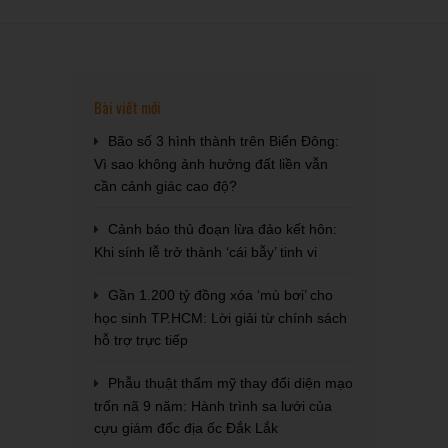
Bài viết mới
Bão số 3 hình thành trên Biển Đông:
Vì sao không ảnh hưởng đất liền vẫn
cần cảnh giác cao độ?
Cảnh báo thủ đoạn lừa đảo kết hôn:
Khi sính lễ trở thành ‘cái bẫy’ tinh vi
Gần 1.200 tỷ đồng xóa ‘mù bơi’ cho
học sinh TP.HCM: Lời giải từ chính sách
hỗ trợ trực tiếp
Phẫu thuật thẩm mỹ thay đổi diện mạo
trốn nã 9 năm: Hành trình sa lưới của
cựu giám đốc địa ốc Đắk Lắk