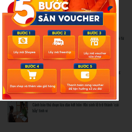
Cảnh báo thủ đoạn lừa đảo kết hôn: Khi sính lễ trở thành ‘cái
bẫy’ tinh vi
Gần 1.200 tỷ đồng xóa ‘mù bơi’ cho học sinh TP.HCM: Lời giải từ
chính sách hỗ trợ trực tiếp
Related Posts
Bão số 3 hình thành trên Biển Đông: Vì sao không ảnh hưởng
đất liền vẫn cần cảnh giác cao độ?
Cảnh báo thủ đoạn lừa đảo kết hôn: Khi sính lễ trở thành ‘cái
bẫy’ tinh vi