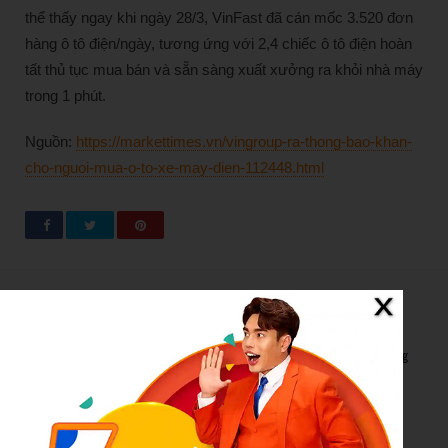
thể thấy ngay khi ngày 28/3, VinFast đã cán mốc 3.520 đơn
hàng ô tô điện/ngày, tương ứng với 2,4 chiếc ô tô điện hoàn
tất thủ tục mua bán và sẵn sàng xuất xưởng ra khỏi nhà máy
trong 1 phút.
Nguồn:
https://markettimes.vn/vingroup-ra-thong-bao-khan-
cho-nguoi-mua-o-to-xe-may-dien-112448.html
New Posts
Bão số 3 hình thành trên Biển Đông: Vì sao không ảnh hưởng
đất liền vẫn cần cảnh giác cao độ?