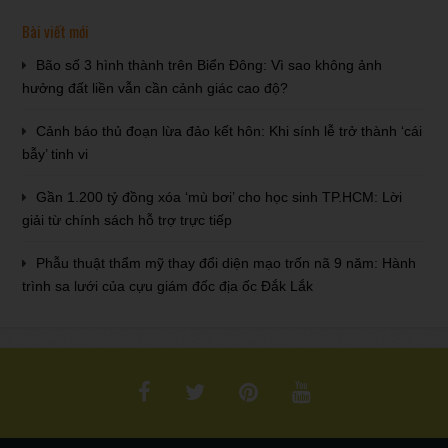
Bài viết mới
Bão số 3 hình thành trên Biển Đông: Vì sao không ảnh
hưởng đất liền vẫn cần cảnh giác cao độ?
Cảnh báo thủ đoạn lừa đảo kết hôn: Khi sính lễ trở thành ‘cái
bẫy’ tinh vi
Gần 1.200 tỷ đồng xóa ‘mù bơi’ cho học sinh TP.HCM: Lời
giải từ chính sách hỗ trợ trực tiếp
Phẫu thuật thẩm mỹ thay đổi diện mạo trốn nã 9 năm: Hành
trình sa lưới của cựu giám đốc địa ốc Đắk Lắk