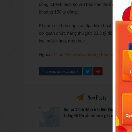
đồng, chênh lệch so với báo cáo thuế của công 
khoảng 150 tỷ đồng.
Khám xét khẩn cấp các địa điểm hoạt động của 
cơ quan chức năng thu giữ: 23,3 tỷ đồng tiền mặt
loại màu vàng, màu bạc.
Nguồn:
https://vtcnews.vn/vang-bao-tin-minh-c
SHARE ON FACEBOOK
New Posts
Bão số 3 hình thành trên Biển Đông: Vì sao kh
hưởng đất liền vẫn cần cảnh giác cao độ?