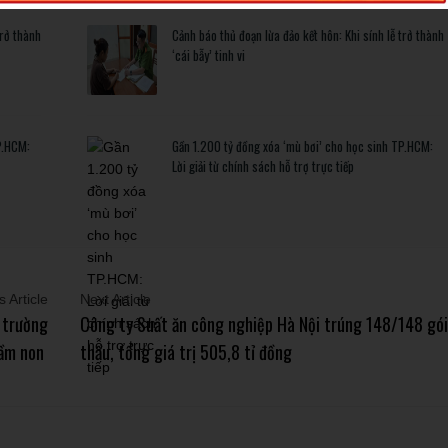
trở thành
Cảnh báo thủ đoạn lừa đảo kết hôn: Khi sính lễ trở thành
‘cái bẫy’ tinh vi
P.HCM:
Gần 1.200 tỷ đồng xóa ‘mù bơi’ cho học sinh TP.HCM:
Lời giải từ chính sách hỗ trợ trực tiếp
 Article
Next Article
 trường
Công ty Suất ăn công nghiệp Hà Nội trúng 148/148 gói
mầm non
thầu, tổng giá trị 505,8 tỉ đồng