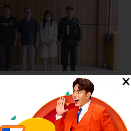
m tra của cơ quan chức năng, ông Vũ Minh Châu chỉ đạo Vũ Minh
ữ liệu trên phần mềm Hivi Gold, Hivi Gold Pro, đồng thời chuyển
àng Fox AI để quản lý, theo dõi việc mua bán hàng hóa, dữ liệu
i trước khi đẩy lên phần mềm kế toán Misa để khai báo thuế.
i đoạn 2020-2023 trên phần mềm Hivi của công ty, cơ quan điều tra
Bảo Tín Minh Châu từ năm 2020 đến năm 2023 là khoảng 13.700 tỷ