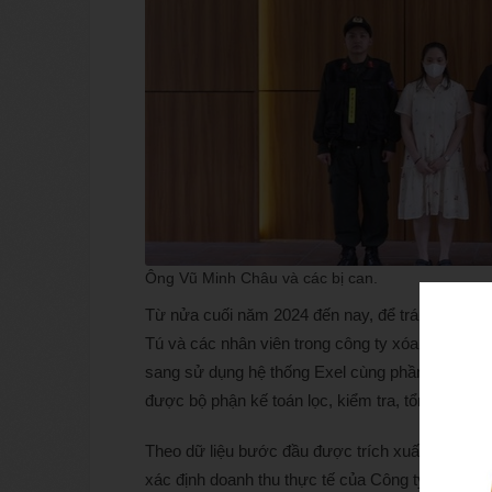
Ông Vũ Minh Châu và các bị can.
Từ nửa cuối năm 2024 đến nay, để tránh sự kiể
Tú và các nhân viên trong công ty xóa toàn bộ d
sang sử dụng hệ thống Exel cùng phần mềm bán h
được bộ phận kế toán lọc, kiểm tra, tổng hợp lạ
Theo dữ liệu bước đầu được trích xuất trong gia
xác định doanh thu thực tế của Công ty TNHH 