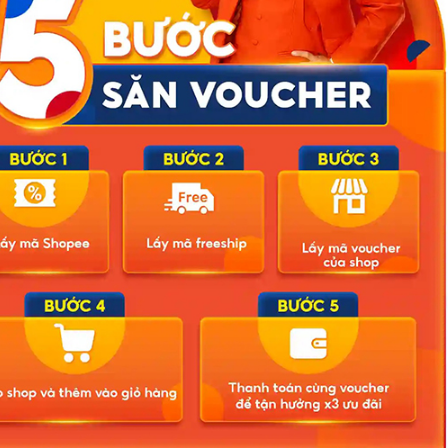
ty là khoảng 9.700 tỷ đồng; gây thiệt hại cho ngân sách Nhà nước
Công ty TNHH Bảo Tín Minh Châu và các đối tượng có liên quan,
, 7 quyển sổ đỏ cùng nhiều tài liệu, đồ vật và một số lượng lớn kim
hau-giau-doanh-thu-9-700-ty-dong-ar1011591.html
Related Posts
ông ảnh
Bão số 3 hình thành trên Biển Đông: Vì sao không ảnh
hưởng đất liền vẫn cần cảnh giác cao độ?