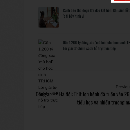
Cảnh báo thủ đoạn lừa đảo kết hôn: Khi sính lễ 
‘cái bẫy’ tinh vi
Gần 1.200 tỷ đồng xóa ‘mù bơi’ cho học sinh T
Lời giải từ chính sách hỗ trợ trực tiếp
Previous
Công an TP Hà Nội: Thịt lợn bệnh đã tuồn vào 26
tiểu học và nhiều trường 