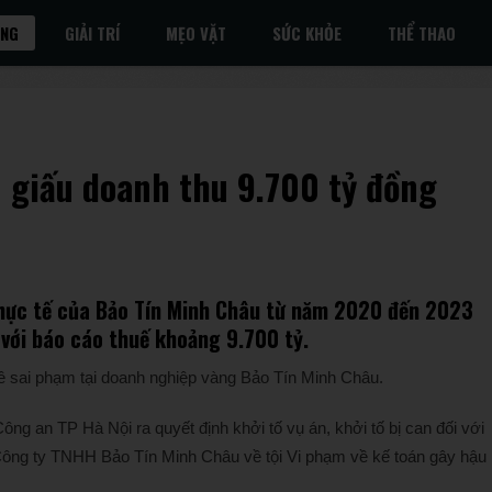
ỐNG
GIẢI TRÍ
MẸO VẶT
SỨC KHỎE
THỂ THAO
 giấu doanh thu 9.700 tỷ đồng
thực tế của Bảo Tín Minh Châu từ năm 2020 đến 2023
với báo cáo thuế khoảng 9.700 tỷ.
về sai phạm tại doanh nghiệp vàng Bảo Tín Minh Châu.
ng an TP Hà Nội ra quyết định khởi tố vụ án, khởi tố bị can đối với
Công ty TNHH Bảo Tín Minh Châu về tội Vi phạm về kế toán gây hậu