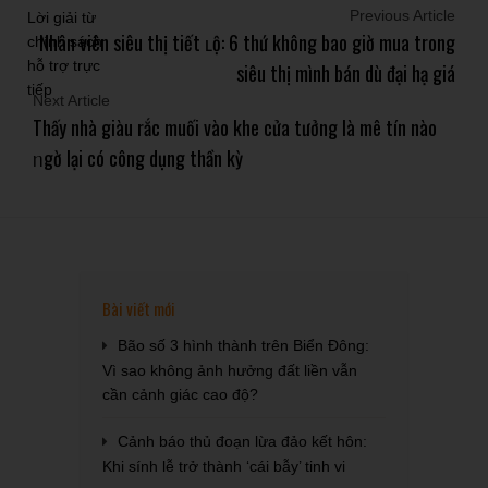
Previous Article
Nhân viên siêu thị tiết ʟộ: 6 thứ không bao giờ mua trong
siêu thị mình bán dù đại hạ giá
Next Article
Thấy nhà giàu rắc muối vào khe cửa tưởng là mê tín nào
ᥒgờ lại có công dụng thần kỳ
Bài viết mới
Bão số 3 hình thành trên Biển Đông:
Vì sao không ảnh hưởng đất liền vẫn
cần cảnh giác cao độ?
Cảnh báo thủ đoạn lừa đảo kết hôn:
Khi sính lễ trở thành ‘cái bẫy’ tinh vi