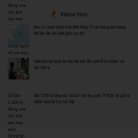
Related Posts
Bão số 3 hình thành trên Biển Đông: Vì sao không ảnh hưởng
đất liền vẫn cần cảnh giác cao độ?
Cảnh báo thủ đoạn lừa đảo kết hôn: Khi sính lễ trở thành ‘cái
bẫy’ tinh vi
Gần 1.200 tỷ đồng xóa ‘mù bơi’ cho học sinh TP.HCM: Lời giải từ
chính sách hỗ trợ trực tiếp