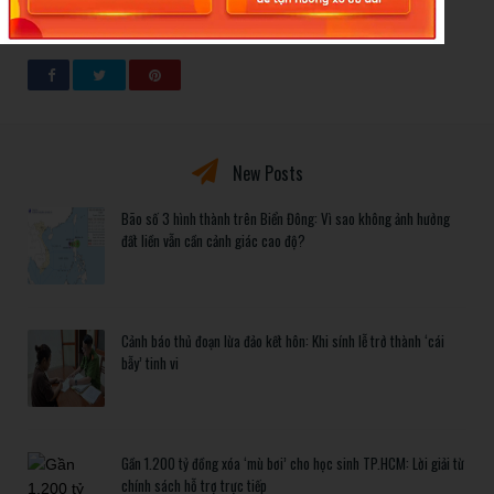
Һay ьẫy Ԁính.
New Posts
Bão số 3 hình thành trên Biển Đông: Vì sao không ảnh hưởng
đất liền vẫn cần cảnh giác cao độ?
Cảnh báo thủ đoạn lừa đảo kết hôn: Khi sính lễ trở thành ‘cái
bẫy’ tinh vi
Gần 1.200 tỷ đồng xóa ‘mù bơi’ cho học sinh TP.HCM: Lời giải từ
chính sách hỗ trợ trực tiếp