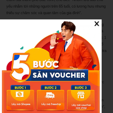
yếu nhắm tới những người trên 65 tuổi, có lương hưu nhưng
thiếu sự chăm sóc và quan tâm của gia đình”.
“Các buổi ‘hội thảo’ sẽ được Vương Lăng tổ chức tại phòng
riêng của các nhà hàng tầm trung ở Bắc Kinh. Thời gian và
địa điểm cụ thể chỉ được thông báo tới các nạn nhân trước 1
ngày. Nhóm cũng không cho phép người lạ vào địa điểm tổ
chức”, cảnh sát Chu Chí Quân, đội trưởng đội 4, Đội Điều tra
Hình sự, Cục Cảnh sát Thành phố Bắc Kinh tiết lộ.
Theo điều tra, các “nhân viên bán hàng” đã hoặc đang thu
thập trái phép một lượng lớn thông tin cá nhân của khách
hàng. Nhóm này cũng rất giỏi giao tiếp và dễ dàng lấy được
lòng tin của nạn nhân.
“Sổ tay của mỗi ‘nhân viên bán hàng’ đều ghi chép tổng tiền
lương hưu và thời điểm nhận lương hưu của các nạn nhân”,