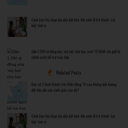
Cảnh báo thủ đoạn lừa đảo kết hôn: Khi sính lễ trở thành ‘cái
bẫy’ tinh vi
Gần 1.200 tỷ đồng xóa ‘mù bơi’ cho học sinh TP.HCM: Lời giải từ
chính sách hỗ trợ trực tiếp
Related Posts
Bão số 3 hình thành trên Biển Đông: Vì sao không ảnh hưởng
đất liền vẫn cần cảnh giác cao độ?
Cảnh báo thủ đoạn lừa đảo kết hôn: Khi sính lễ trở thành ‘cái
bẫy’ tinh vi