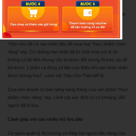
cảnh sát Chu Chí Quân cho hay.
Sau khi bán được hàng, Vương Lăng, Hà Văn và các thành
viên chủ chốt khác chia lợi nhuận cho nhân viên bán hàng
dẫn khách hàng đến “hội thảo”.
“Hầu như tất cả nạn nhân đều đã mua loại “thực phẩm chức
năng” này. Có những nạn nhân đã từ chối mua với lý do
không có đủ tiền nhưng vẫn bị nhóm đối tượng lôi kéo, dụ dỗ
trả trước 1 phần và đóng số tiền còn thiếu khi nạn nhân nhận
được lương hưu”, cảnh sát Triệu Gia Thần tiết lộ.
Dựa trên doanh số bán hàng hàng tháng của sản phẩm “thực
phẩm chức năng” này, cảnh sát xác định có có khoảng 180
người đã bị lừa.
Cảnh giác với các chiêu trò lừa đảo
Cơ quan quản lý thị trường và Hiệp hội người tiêu dùng của