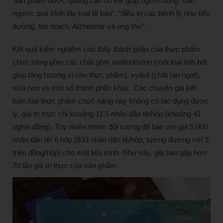
Sản phẩm được quảng cáo có thể giúp người dùng “đảo
ngược quá trình lão hoá tế bào”, “điều trị các bệnh lý như tiểu
đường, tim mạch, Alzheimer và ung thư”.
Kết quả kiểm nghiệm cho thấy thành phần của thực phẩm
chức năng gồm các chất gồm maltodextrin (một loại tinh bột
giúp tăng hương vị cho thực phẩm), xylitol (chất tạo ngọt),
sữa non và một số thành phần khác. Các chuyên gia kết
luận loại thực phẩm chức năng này không có tác dụng dược
lý, giá trị thực chỉ khoảng 11,5 nhân dân tệ/hộp (khoảng 41
nghìn đồng). Tuy nhiên nhóm đối tượng đã bán với giá 5.000
nhân dân tệ/ 6 hộp (833 nhân dân tệ/hộp, tương đương với 3
triệu đồng/hộp) cho một liệu trình. Như vậy, giá bán gấp hơn
70 lần giá trị thực của sản phẩm.