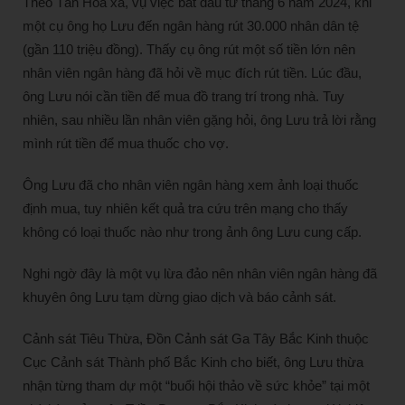
Theo Tân Hoa xã, vụ việc bắt đầu từ tháng 6 năm 2024, khi
một cụ ông họ Lưu đến ngân hàng rút 30.000 nhân dân tệ
(gần 110 triệu đồng). Thấy cụ ông rút một số tiền lớn nên
nhân viên ngân hàng đã hỏi về mục đích rút tiền. Lúc đầu,
ông Lưu nói cần tiền để mua đồ trang trí trong nhà. Tuy
nhiên, sau nhiều lần nhân viên gặng hỏi, ông Lưu trả lời rằng
mình rút tiền để mua thuốc cho vợ.
Ông Lưu đã cho nhân viên ngân hàng xem ảnh loại thuốc
định mua, tuy nhiên kết quả tra cứu trên mạng cho thấy
không có loại thuốc nào như trong ảnh ông Lưu cung cấp.
Nghi ngờ đây là một vụ lừa đảo nên nhân viên ngân hàng đã
khuyên ông Lưu tạm dừng giao dịch và báo cảnh sát.
Cảnh sát Tiêu Thừa, Đồn Cảnh sát Ga Tây Bắc Kinh thuộc
Cục Cảnh sát Thành phố Bắc Kinh cho biết, ông Lưu thừa
nhận từng tham dự một “buổi hội thảo về sức khỏe” tại một