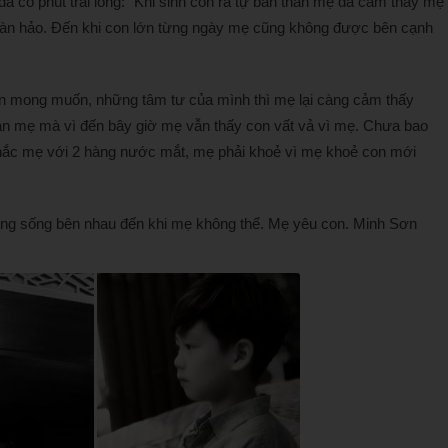
 đã có phút trải lòng: “Khi sinh con ra tự bản thân mẹ đã cảm thấy mẹ
 hoàn hảo. Đến khi con lớn từng ngày mẹ cũng không được bên cạnh
on mong muốn, những tâm tư của mình thì mẹ lại càng cảm thấy
hân mẹ mà vì đến bây giờ mẹ vẫn thấy con vất vả vì mẹ. Chưa bao
 nhắc mẹ với 2 hàng nước mắt, mẹ phải khoẻ vì mẹ khoẻ con mới
ng sống bên nhau đến khi mẹ không thể. Mẹ yêu con. Minh Sơn