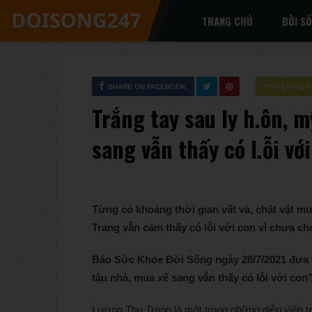
TRANG CHỦ
ĐỜI S
SHARE ON FACEBOOK
TRUYỆN VIỆT
Trắng tay sau ly h.ôn, 
sang vẫn thấy có l.ỗi vớ
Từng có khoảng thời gian vất vả, chật vật 
Trang vẫn cảm thấy có lỗi với con vì chưa ch
Báo Sức Khỏe Đời Sống ngày 28/7/2021 đưa th
tậu nhà, mua xế sang vẫn thấy có lỗi với co
Lương Thu Trang là một trong những diễn viên trẻ