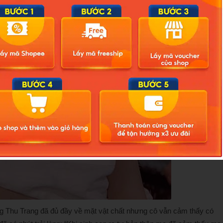
g Thu Trang đã đủ đầy về mặt vật chất nhưng cô vẫn cảm thấy có