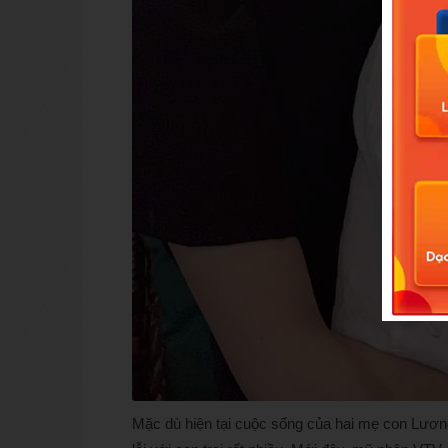
Mặc dù hiện tại cuộc sống của hai mẹ con Lươn