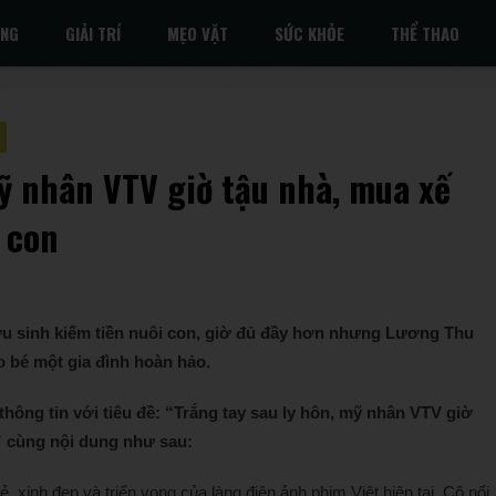
ỐNG
GIẢI TRÍ
MẸO VẶT
SỨC KHỎE
THỂ THAO
mỹ nhân VTV giờ tậu nhà, mua xế
i con
mưu sinh kiếm tiền nuôi con, giờ đủ đầy hơn nhưng Lương Thu
o bé một gia đình hoàn hảo.
ông tin với tiêu đề: “Trắng tay sau ly hôn, mỹ nhân VTV giờ
n” cùng nội dung như sau:
, xinh đẹp và triển vọng của làng điện ảnh phim Việt hiện tại. Cô nổi