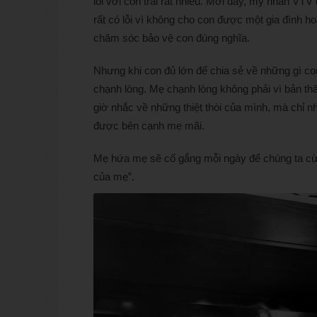
lỗi với con trai rất nhiều. Mới đây, mỹ nhân VTV
rất có lỗi vì không cho con được một gia đình
chăm sóc bảo vệ con đúng nghĩa.
Nhưng khi con đủ lớn để chia sẻ về những gì c
chạnh lòng. Mẹ chạnh lòng không phải vì bản t
giờ nhắc về những thiệt thòi của mình, mà chỉ
được bên cạnh mẹ mãi.
Mẹ hứa mẹ sẽ cố gắng mỗi ngày để chúng ta cù
của mẹ”.