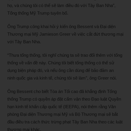
họ, và chúng tôi có thể sẽ làm điều đó với Tây Ban Nha”,
Tổng thống Mỹ Trump tuyên bố.
Ông Trump công khai hỏi ý kiến ông Bessent và Đại diện
Thương mại Mỹ Jamieson Greer về việc cắt đứt thương mại
với Tây Ban Nha.
“Thưa tổng thống, tôi nghĩ chúng ta sẽ trao đổi thêm với tổng
thống về vấn đề này. Chúng tôi biết tổng thống có thể sử
dụng biện pháp đó, và nếu ông cần dùng để bảo đảm an
ninh quốc gia và kinh tế, chúng tôi sẽ làm”, ông Greer nói.
Ông Bessent cho biết Tòa án Tối cao đã khẳng định Tổng
thống Trump có quyền áp đặt cấm vận theo Đạo luật Quyền
hạn kinh tế khẩn cấp quốc tế (IEEPA), nói thêm rằng Văn
phòng Đại diện Thương mại Mỹ và Bộ Thương mại sẽ bắt
đầu điều tra cách thức trừng phạt Tây Ban Nha theo các luật
thương mại khác.