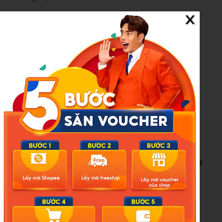
Bình Giang
Nguồn Tiền Phong: https://tienphong.vn/tong-thong-my-
trump-de-doa-cam-van-thuong-mai-dong-minh-nato-vi-tu-
choi-ho-tro-tan-cong-iran-post1824637.tpo
New Posts
Bão số 3 hình thành trên Biển Đông: Vì sao không ảnh hưởng
đất liền vẫn cần cảnh giác cao độ?
Cảnh báo thủ đoạn lừa đảo kết hôn: Khi sính lễ trở thành ‘cái