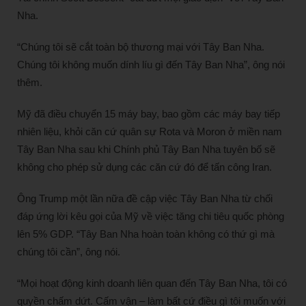
Nha.
“Chúng tôi sẽ cắt toàn bộ thương mại với Tây Ban Nha.
Chúng tôi không muốn dính líu gì đến Tây Ban Nha”, ông nói
thêm.
Mỹ đã điều chuyển 15 máy bay, bao gồm các máy bay tiếp
nhiên liệu, khỏi căn cứ quân sự Rota và Moron ở miền nam
Tây Ban Nha sau khi Chính phủ Tây Ban Nha tuyên bố sẽ
không cho phép sử dụng các căn cứ đó để tấn công Iran.
Ông Trump một lần nữa đề cập việc Tây Ban Nha từ chối
đáp ứng lời kêu gọi của Mỹ về việc tăng chi tiêu quốc phòng
lên 5% GDP. “Tây Ban Nha hoàn toàn không có thứ gì mà
chúng tôi cần”, ông nói.
“Mọi hoạt động kinh doanh liên quan đến Tây Ban Nha, tôi có
quyền chấm dứt. Cấm vận – làm bất cứ điều gì tôi muốn với