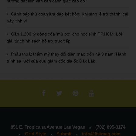
hưởng đất liền vẫn cần cảnh giác cao độ?
Cảnh báo thủ đoạn lừa đảo kết hôn: Khi sính lễ trở thành ‘cái
bẫy’ tinh vi
Gần 1.200 tỷ đồng xóa ‘mù bơi’ cho học sinh TP.HCM: Lời
giải từ chính sách hỗ trợ trực tiếp
Phẫu thuật thẩm mỹ thay đổi diện mạo trốn nã 9 năm: Hành
trình sa lưới của cựu giám đốc địa ốc Đắk Lắk
851 E. Tropicana Avenue Las Vegas
(702) 895-3174
Grid Style
Submit
info@listmag.com