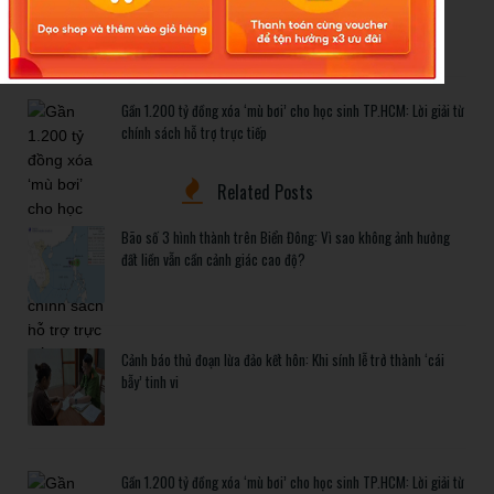
bẫy’ tinh vi
Gần 1.200 tỷ đồng xóa ‘mù bơi’ cho học sinh TP.HCM: Lời giải từ
chính sách hỗ trợ trực tiếp
Related Posts
Bão số 3 hình thành trên Biển Đông: Vì sao không ảnh hưởng
đất liền vẫn cần cảnh giác cao độ?
Cảnh báo thủ đoạn lừa đảo kết hôn: Khi sính lễ trở thành ‘cái
bẫy’ tinh vi
Gần 1.200 tỷ đồng xóa ‘mù bơi’ cho học sinh TP.HCM: Lời giải từ