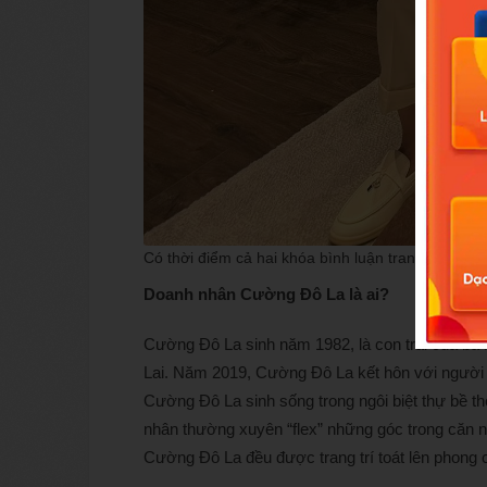
Có thời điểm cả hai khóa bình luận trang cá nhâ
Doanh nhân Cường Đô La là ai?
Cường Đô La sinh năm 1982, là con trai của 
Lai. Năm 2019, Cường Đô La kết hôn với người
Cường Đô La sinh sống trong ngôi biệt thự bề t
nhân thường xuyên “flex” những góc trong căn nh
Cường Đô La đều được trang trí toát lên phong 