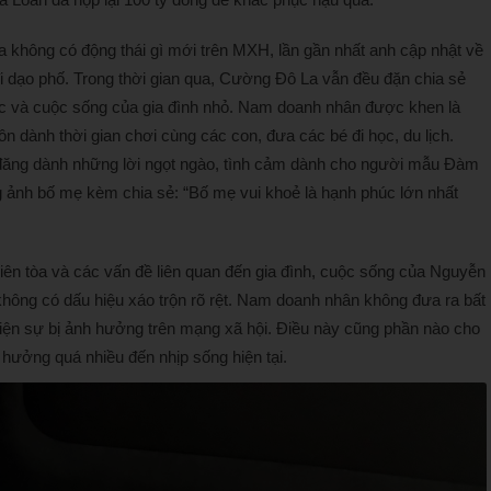
 không có động thái gì mới trên MXH, lần gần nhất anh cập nhật về
đi dạo phố. Trong thời gian qua, Cường Đô La vẫn đều đặn chia sẻ
iệc và cuộc sống của gia đình nhỏ. Nam doanh nhân được khen là
n dành thời gian chơi cùng các con, đưa các bé đi học, du lịch.
đăng dành những lời ngọt ngào, tình cảm dành cho người mẫu Đàm
 ảnh bố mẹ kèm chia sẻ: “Bố mẹ vui khoẻ là hạnh phúc lớn nhất
iên tòa và các vấn đề liên quan đến gia đình, cuộc sống của Nguyễn
hông có dấu hiệu xáo trộn rõ rệt. Nam doanh nhân không đưa ra bất
hiện sự bị ảnh hưởng trên mạng xã hội. Điều này cũng phần nào cho
hưởng quá nhiều đến nhịp sống hiện tại.