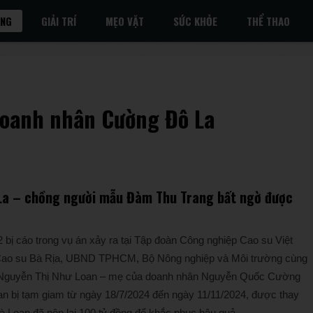
ỐNG
GIẢI TRÍ
MẸO VẶT
SỨC KHỎE
THỂ THAO
 doanh nhân Cường Đô La
La – chồng người mẫu Đàm Thu Trang bất ngờ được
ị cáo trong vụ án xảy ra tại Tập đoàn Công nghiệp Cao su Việt
Cao su Bà Rịa, UBND TPHCM, Bộ Nông nghiệp và Môi trường cùng
 bà Nguyễn Thị Như Loan – mẹ của doanh nhân Nguyễn Quốc Cường
an bị tạm giam từ ngày 18/7/2024 đến ngày 11/11/2024, được thay
 bà Loan đã nộp lại 100 tỷ đồng để khắc phục hậu quả.