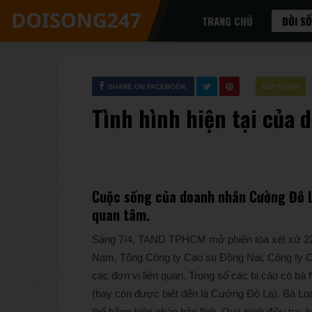
TRANG CHỦ
ĐỜI S
SHARE ON FACEBOOK
ĐỜI SỐNG
Tình hình hiện tại của
Cuộc sống của doanh nhân Cường Đô 
quan tâm.
Sáng 7/4, TAND TPHCM mở phiên tòa xét xử 22 b
Nam, Tổng Công ty Cao su Đồng Nai, Công ty 
các đơn vị liên quan. Trong số các bị cáo có
(hay còn được biết đến là Cường Đô La). Bà Lo
thế bằng biện pháp bảo lĩnh. Quá trình điều tra,