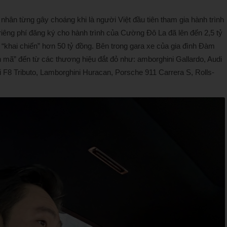
hân từng gây choáng khi là người Việt đầu tiên tham gia hành trình
 riêng phí đăng ký cho hành trình của Cường Đô La đã lên đến 2,5 tỷ
 “khai chiến” hơn 50 tỷ đồng. Bên trong gara xe của gia đình Đàm
mã” đến từ các thương hiệu đắt đỏ như: amborghini Gallardo, Audi
 F8 Tributo, Lamborghini Huracan, Porsche 911 Carrera S, Rolls-