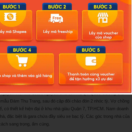
n nhưng sau đó đã mở lại
bà Nguyễn Thị Như Loan, nguyên Chủ tịch HĐQT Quốc Cường Gia
 mẫu Đàm Thu Trang, sau đó cặp đôi chào đón 2 nhóc tỳ. Vợ chồng
hế, có thiết kế hiện đại ở khu nhà giàu Quận 7, TP.HCM. Nam doanh
à, đặc biệt là gara chứa đầy siêu xe bạc tỷ. Các góc trong nhà của
cách sang trọng, ấm cúng.