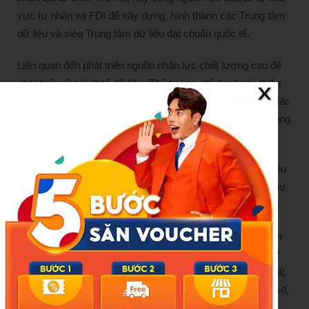
vực tư nhân và FDI để xây dựng, hình thành các Trung tâm
dữ liệu và siêu Trung tâm dữ liệu đạt chuẩn quốc tế.
Liên quan đến phát triển nguồn nhân lực chất lượng cao để
phát triển nền kinh tế dữ liệu, Thủ tướng chỉ đạo hoàn thiện
cơ chế, chính sách đãi ngộ đặc thù cho đội ngũ làm công tác
dữ liệu, nhất là vị trí then chốt, có chính sách thu hút và trọng
dụng nhân tài.
Về quan điểm, Thủ tướng nêu rõ, Tổng Bí thư Tô Lâm nhiều
lần khẳng định, dữ liệu số là tư liệu sản xuất chủ yếu, là đầu
vào trọng yếu và huyết mạch của nền kinh tế số.
“
Nếu như trước đây, sức mạnh quốc gia là tài nguyên thiên
nhiên, vị trí địa lý, thì ngày nay, sức mạnh ấy phụ thuộc rất
lớn vào dữ liệu. Có dữ liệu đúng, đủ, sạch, sống, thống nhất,
dùng chung thì mới có trí tuệ nhân tạo, mới có Chính phủ số,
kinh tế số và xã hội số, công dân số.