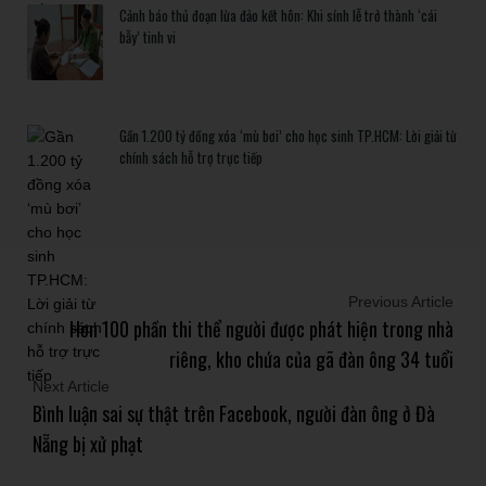
Cảnh báo thủ đoạn lừa đảo kết hôn: Khi sính lễ trở thành ‘cái
bẫy’ tinh vi
Gần 1.200 tỷ đồng xóa ‘mù bơi’ cho học sinh TP.HCM: Lời giải từ
chính sách hỗ trợ trực tiếp
Previous Article
Hơn 100 phần thi thể người được phát hiện trong nhà
riêng, kho chứa của gã đàn ông 34 tuổi
Next Article
Bình luận sai sự thật trên Facebook, người đàn ông ở Đà
Nẵng bị xử phạt