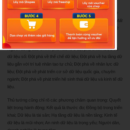
An ninh dữ liệu
phải mang tầm chiến lược nhằm bảo vệ dữ
liệu của cả quốc gia, dân tộc và hơn 100 triệu người dân. Mất
dữ liệu là mất thông tin, mất thông tin là mất an ninh và mất
an ninh là mất quyền tự chủ
“, Thủ tướng phát biểu.
Người đứng đầu Chính phủ nêu rõ 5 đột phá chiến lược về
dữ liệu số: Đột phá về thể chế dữ liệu; Đột phá về hạ tầng dữ
liệu gắn với trí tuệ nhân tạo tự chủ; Đột phá về nhân lực dữ
liệu; Đột phá về phát triển cơ sở dữ liệu quốc gia, chuyên
ngành; Đột phá về phát triển hệ sinh thái dữ liệu và kinh tế dữ
liệu.
Thủ tướng cũng chỉ rõ các phương châm quan trọng: Quyết
liệt trong hành động; Kết quả là thước đo; Đồng bộ trong triển
khai; Dữ liệu là tài sản; Hạ tầng dữ liệu là nền tảng; Kinh tế
dữ liệu là mũi nhọn; An ninh dữ liệu là trọng yếu; Người dân,