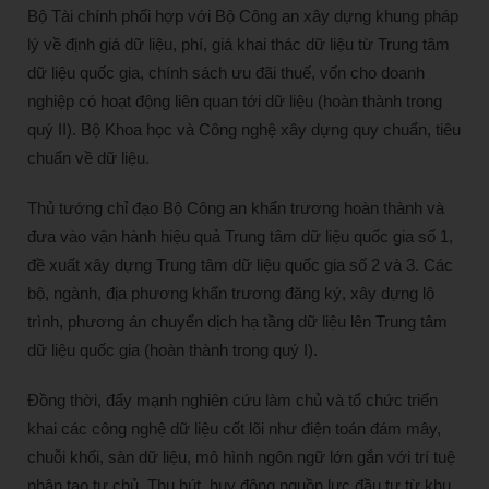
Bộ Tài chính phối hợp với Bộ Công an xây dựng khung pháp
lý về định giá dữ liệu, phí, giá khai thác dữ liệu từ Trung tâm
dữ liệu quốc gia, chính sách ưu đãi thuế, vốn cho doanh
nghiệp có hoạt động liên quan tới dữ liệu (hoàn thành trong
quý II). Bộ Khoa học và Công nghệ xây dựng quy chuẩn, tiêu
chuẩn về dữ liệu.
Thủ tướng chỉ đạo Bộ Công an khẩn trương hoàn thành và
đưa vào vận hành hiệu quả Trung tâm dữ liệu quốc gia số 1,
đề xuất xây dựng Trung tâm dữ liệu quốc gia số 2 và 3. Các
bộ, ngành, địa phương khẩn trương đăng ký, xây dựng lộ
trình, phương án chuyển dịch hạ tầng dữ liệu lên Trung tâm
dữ liệu quốc gia (hoàn thành trong quý I).
Đồng thời, đẩy mạnh nghiên cứu làm chủ và tổ chức triển
khai các công nghệ dữ liệu cốt lõi như điện toán đám mây,
chuỗi khối, sàn dữ liệu, mô hình ngôn ngữ lớn gắn với trí tuệ
nhân tạo tự chủ. Thu hút, huy động nguồn lực đầu tư từ khu