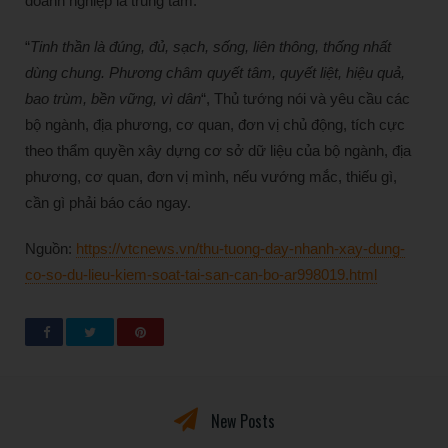
doanh nghiệp là trung tâm.
“
Tinh thần là đúng, đủ, sạch, sống, liên thông, thống nhất
dùng chung. Phương châm quyết tâm, quyết liệt, hiệu quả,
bao trùm, bền vững, vì dân
“, Thủ tướng nói và yêu cầu các
bộ ngành, địa phương, cơ quan, đơn vị chủ động, tích cực
theo thẩm quyền xây dựng cơ sở dữ liệu của bộ ngành, địa
phương, cơ quan, đơn vị mình, nếu vướng mắc, thiếu gì,
cần gì phải báo cáo ngay.
Nguồn:
https://vtcnews.vn/thu-tuong-day-nhanh-xay-dung-
co-so-du-lieu-kiem-soat-tai-san-can-bo-ar998019.html
New Posts