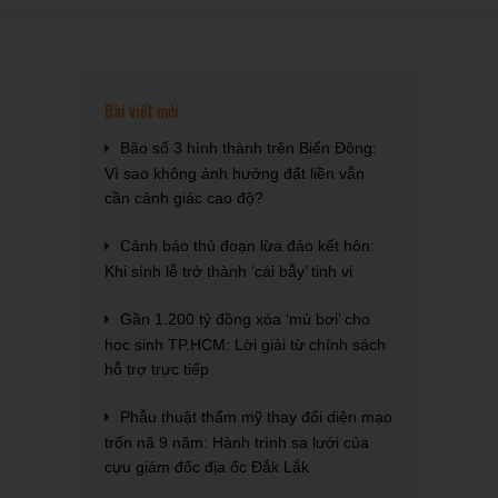
Bài viết mới
Bão số 3 hình thành trên Biển Đông:
Vì sao không ảnh hưởng đất liền vẫn
cần cảnh giác cao độ?
Cảnh báo thủ đoạn lừa đảo kết hôn:
Khi sính lễ trở thành ‘cái bẫy’ tinh vi
Gần 1.200 tỷ đồng xóa ‘mù bơi’ cho
học sinh TP.HCM: Lời giải từ chính sách
hỗ trợ trực tiếp
Phẫu thuật thẩm mỹ thay đổi diện mạo
trốn nã 9 năm: Hành trình sa lưới của
cựu giám đốc địa ốc Đắk Lắk