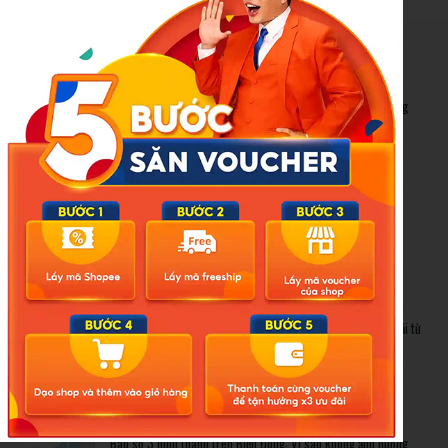
New Posts
Bão số 3 hình thành trên Biển Đông: Vì sao không ảnh hưởng
đất liền vẫn cần cảnh giác cao độ?
Cảnh báo thủ đoạn lừa đảo kết hôn: Khi sính lễ trở thành ‘cái
bẫy’ tinh vi
Gần 1.200 tỷ đồng xóa ‘mù bơi’ cho học sinh TP.HCM: Lời giải từ
chính sách hỗ trợ trực tiếp
Related Posts
Bão số 3 hình thành trên Biển Đông: Vì sao không ảnh hưởng