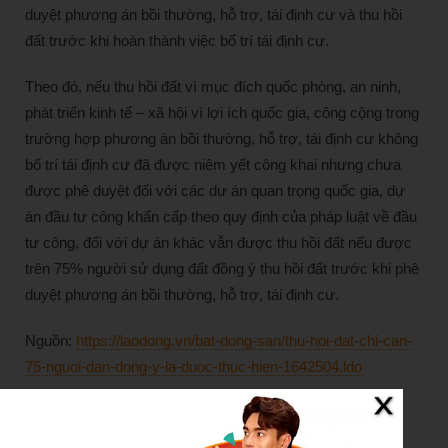
duyệt phương án bồi thường, hỗ trợ, tái định cư và thu hồi
đất trước khi hoàn thành việc bố trí tái định cư.
Theo đó, nếu thu hồi đất vì mục đích quốc phòng, an ninh,
phát triển kinh tế – xã hội vì lợi ích quốc gia, công cộng trong
trường hợp phương án bồi thường, hỗ trợ, tái định cư không
bố trí tái định cư đã được niêm yết công khai nhưng chưa
được phê duyệt đối với các dự án quan trọng quốc gia, dự
án đầu tư công khẩn cấp theo quy định của pháp luật về đầu
tư công, đối với dự án khác vẫn được thu hồi đất nếu được
trên 75% người sử dụng đất đồng ý thu hồi đất trước khi phê
duyệt phương án bồi thường, hỗ trợ, tái định cư.
Nguồn:
https://laodong.vn/bat-dong-san/thu-hoi-dat-chi-can-
75-nguoi-dan-dong-y-la-duoc-thuc-hien-1642504.ldo