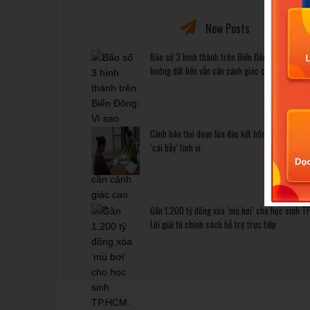
New Posts
Bão số 3 hình thành trên Biển Đông: Vì sao kh
hưởng đất liền vẫn cần cảnh giác cao độ?
Cảnh báo thủ đoạn lừa đảo kết hôn: Khi sính lễ 
‘cái bẫy’ tinh vi
Gần 1.200 tỷ đồng xóa ‘mù bơi’ cho học sinh T
Lời giải từ chính sách hỗ trợ trực tiếp