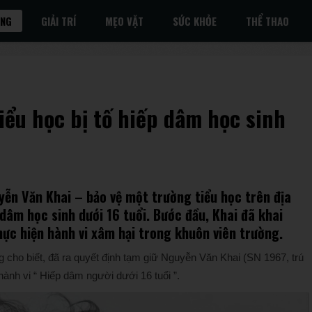
ỐNG
GIẢI TRÍ
MẸO VẶT
SỨC KHỎE
THỂ THAO
iểu học bị tố hiếp dâm học sinh
ễn Văn Khai – bảo vệ một trường tiểu học trên địa
 dâm học sinh dưới 16 tuổi. Bước đầu, Khai đã khai
thực hiện hành vi xâm hại trong khuôn viên trường.
cho biết, đã ra quyết định tạm giữ Nguyễn Văn Khai (SN 1967, trú
hành vi “ Hiếp dâm người dưới 16 tuổi ”.