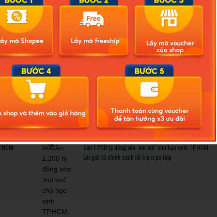
Related Posts
ông ảnh
Bão số 3 hình thành trên Biển Đông: Vì sao không ảnh
hưởng đất liền vẫn cần cảnh giác cao độ?
trở thành
Cảnh báo thủ đoạn lừa đảo kết hôn: Khi sính lễ trở thành
‘cái bẫy’ tinh vi
P.HCM:
Gần 1.200 tỷ đồng xóa ‘mù bơi’ cho học sinh TP.HCM:
Lời giải từ chính sách hỗ trợ trực tiếp