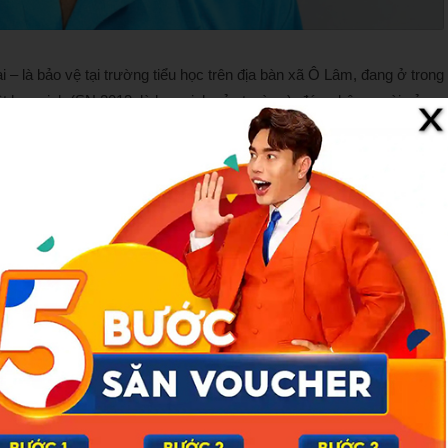
 – là bảo vệ tại trường tiểu học trên địa bàn xã Ô Lâm, đang ở trong
một học sinh (SN 2013, là học sinh của trường), đứng bên ngoài cửa
g rồi dẫn vào khu vực nhà vệ sinh của trường để thực hiện hành vi
ủa em phát hiện sự việc nên đến Công an xã Ô Lâm tố giác hành vi
hành vi phạm tội, và khai nhận trước đó đã 3 lần thực hiện hành vi
hủ đoạn tương tự tại khu vực nhà vệ sinh của trường.
ong-tieu-hoc-bi-to-hiep-dam-hoc-sinh-post1825170.tpo