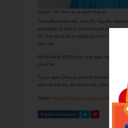
Nguyễn Văn Khai tại cơ quan công an.
Theo điều tra ban đầu, trưa 2/3, Nguyễn Văn Khai
phòng bảo vệ thiết bị của trường thì phát hiện 
sổ. Khai đã dụ dỗ em bằng cách cho 100.000 đồn
xâm hại.
Đến khoảng 20h30 phút cùng ngày, người thân c
của Khai.
Tại cơ quan Công an, Khai đã thừa nhận toàn bộ 
xâm hại tình dục đối với em học sinh này bằng t
Nguồn:
https://tienphong.vn/tam-giu-bao-ve-tru
SHARE ON FACEBOOK