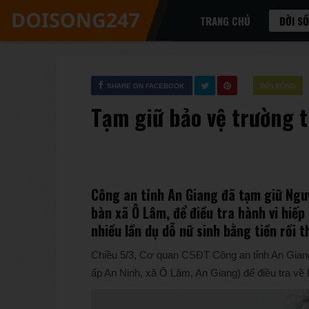
TRANG CHỦ
ĐỜI S
SHARE ON FACEBOOK
ĐỜI SỐNG
Tạm giữ bảo vệ trường t
Công an tỉnh An Giang đã tạm giữ Nguy
bàn xã Ô Lâm, để điều tra hành vi hiếp
nhiều lần dụ dỗ nữ sinh bằng tiền rồi 
Chiều 5/3, Cơ quan CSĐT Công an tỉnh An Giang 
ấp An Ninh, xã Ô Lâm, An Giang) để điều tra về 