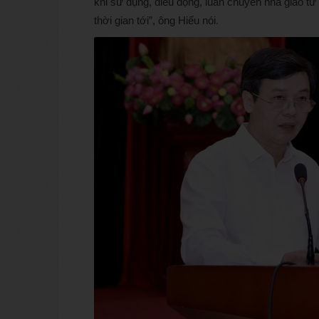
khi sử dụng, điều động, luân chuyển nhà giáo t
thời gian tới”, ông Hiếu nói.