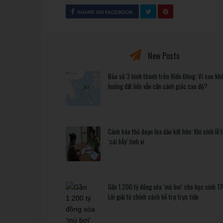
SHARE ON FACEBOOK
New Posts
Bão số 3 hình thành trên Biển Đông: Vì sao kh
hưởng đất liền vẫn cần cảnh giác cao độ?
Cảnh báo thủ đoạn lừa đảo kết hôn: Khi sính lễ 
‘cái bẫy’ tinh vi
Gần 1.200 tỷ đồng xóa ‘mù bơi’ cho học sinh T
Lời giải từ chính sách hỗ trợ trực tiếp