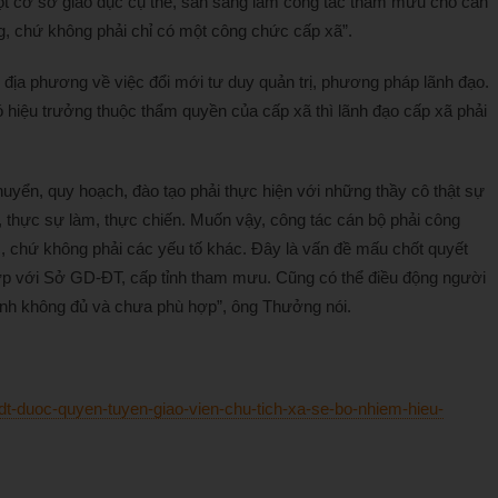
ột cơ sở giáo dục cụ thể, sẵn sàng làm công tác tham mưu cho cán
ng, chứ không phải chỉ có một công chức cấp xã”.
a phương về việc đổi mới tư duy quản trị, phương pháp lãnh đạo.
ó hiệu trưởng thuộc thẩm quyền của cấp xã thì lãnh đạo cấp xã phải
huyển, quy hoạch, đào tạo phải thực hiện với những thầy cô thật sự
, thực sự làm, thực chiến. Muốn vậy, công tác cán bộ phải công
, chứ không phải các yếu tố khác. Đây là vấn đề mấu chốt quyết
hợp với Sở GD-ĐT, cấp tỉnh tham mưu. Cũng có thể điều động người
h không đủ và chưa phù hợp”, ông Thưởng nói.
dt-duoc-quyen-tuyen-giao-vien-chu-tich-xa-se-bo-nhiem-hieu-