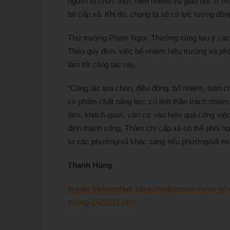
người tổ chức thực hiện nhiệm vụ giáo dục ở m
bộ cấp xã. Khi đó, chúng ta sẽ có lực lượng đô
Thứ trưởng Phạm Ngọc Thưởng cũng lưu ý các đị
Theo quy định, việc bổ nhiệm hiệu trưởng và ph
làm tốt công tác này.
“Công tác lựa chọn, điều động, bổ nhiệm, luân c
có phẩm chất năng lực, có tinh thần trách nhiệm
tâm, khách quan, căn cứ vào hiệu quả công việc
định thành công. Thậm chí cấp xã có thể phối 
từ các phường/xã khác sang nếu phường/xã mìn
Thanh Hùng
Nguồn VietnamNet: https://vietnamnet.vn/so-gd-
truong-2429121.html