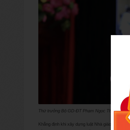
Thứ trưởng Bộ GD-ĐT Phạm Ngọc Thưởng phát bi
Khẳng định khi xây dựng luật Nhà giáo, Bộ GD-Đ