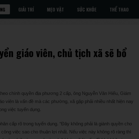
ỐNG
GIẢI TRÍ
MẸO VẶT
SỨC KHỎE
THỂ THAO
ển giáo viên, chủ tịch xã sẽ bổ
ục theo chính quyền địa phương 2 cấp, ông Nguyễn Văn Hiếu, Giám
giáo viên là vấn đề mà các phường, xã gặp phải nhiều nhất hiện nay
ong việc tuyển dụng.
hân cấp rõ trong tuyển dụng. “Đây không phải là giành quyền cho
ng việc sao cho thuận lợi nhất. Nếu việc này không rõ ràng thì