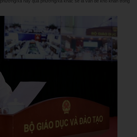
ừ phường/xã này qua phường/xã khác sẽ là vấn đề khó khăn trong