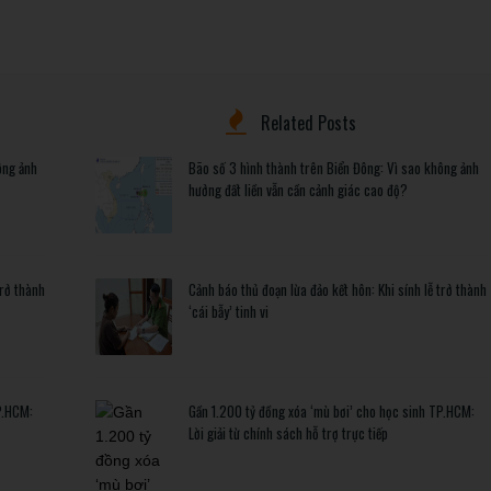
Related Posts
ông ảnh
Bão số 3 hình thành trên Biển Đông: Vì sao không ảnh
hưởng đất liền vẫn cần cảnh giác cao độ?
trở thành
Cảnh báo thủ đoạn lừa đảo kết hôn: Khi sính lễ trở thành
‘cái bẫy’ tinh vi
P.HCM:
Gần 1.200 tỷ đồng xóa ‘mù bơi’ cho học sinh TP.HCM:
Lời giải từ chính sách hỗ trợ trực tiếp