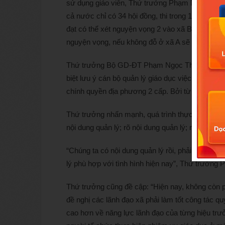
sử dụng giáo viên, Thứ trưởng Phạm Ngọc Thưởn
cả nước chỉ có 34 hội đồng, thi trong 1 ngày v
đạt có thể xét nguyện vọng 2 vào xã B… Cơ hội 
nguyện vọng, nếu không đỗ ở xã A sẽ phải chờ xã 
Thứ trưởng Bộ GD-ĐT Phạm Ngọc Thưởng nhận đị
biệt lưu ý cán bộ quản lý giáo dục việc nghiên c
chính quyền địa phương 2 cấp. Bởi từ đó mới tổ c
Thứ trưởng nhấn mạnh, quá trình thực hiện phải 
nội dung quản lý; rõ nội dung quản lý; rõ phương
“Chúng ta có nội dung quản lý rồi, phải có phươ
lý phù hợp với tình hình hiện nay”, Thứ trưở
Thứ trưởng cũng đề cập: “Hiện nay, không còn p
đề nghị các lãnh đạo xã phải làm tốt công tác q
cao hơn về năng lực lãnh đạo của từng hiệu trưở