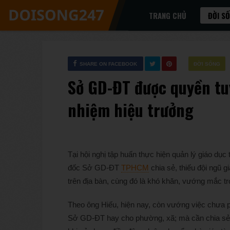
TRANG CHỦ
ĐỜI S
SHARE ON FACEBOOK
ĐỜI SỐNG
Sở GD-ĐT được quyền tuy
nhiệm hiệu trưởng
Tại hội nghị tập huấn thực hiện quản lý giáo d
đốc Sở GD-ĐT
TPHCM
chia sẻ, thiếu đội ngũ 
trên địa bàn, cùng đó là khó khăn, vướng mắc tr
Theo ông Hiếu, hiện nay, còn vướng việc chưa p
Sở GD-ĐT hay cho phường, xã; mà cần chia sẻ cô