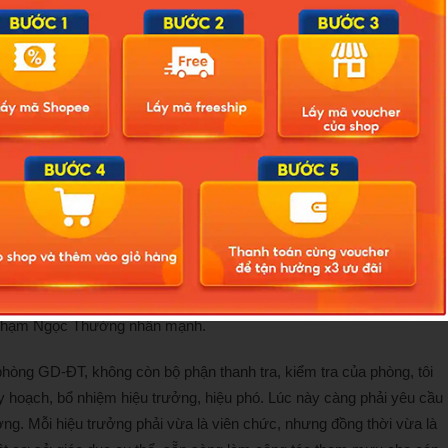
g cho rằng, khi giao việc tuyển dụng giáo viên cho Sở GD-ĐT thì
à mỗi ứng viên sẽ có “n nguyện vọng”. Nguyện vọng 1 vào xã A không
thi tuyển của cử nhân sư phạm sẽ tăng thêm thay vì chỉ có 1
B thi tuyển để thi lại.
nh, thời gian tới, ngành Giáo dục còn nhiều việc cần làm và đặc
ứu các tài liệu hướng dẫn của Bộ về thực hiện quản lý giáo dục theo
hức, thực hiện, triển khai đúng, đủ, kịp thời các vấn đề.
trên tinh thần: Không bỏ trống nội dung quản lý; không chồng chéo
 pháp quản lý.
ng pháp và phải đổi mới tư duy quản trị, phương pháp lãnh đạo quản
ng Phạm Ngọc Thưởng nhấn mạnh.
hòng GD-ĐT, không còn bộ phận thanh tra, kiểm tra của phòng, tôi
uy hoạch, bổ nhiệm hiệu trưởng, hiệu phó. Lúc này càng phải yêu cầu
ng. Mỗi hiệu trưởng phải vừa là viên chức, nhưng đồng thời vừa là