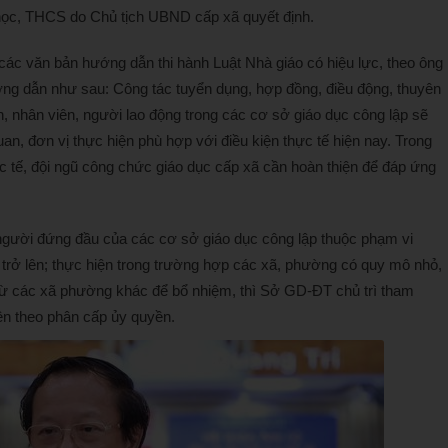
học, THCS do Chủ tịch UBND cấp xã quyết định.
 các văn bản hướng dẫn thi hành Luật Nhà giáo có hiệu lực, theo ông
g dẫn như sau: Công tác tuyển dụng, hợp đồng, điều động, thuyên
ên, nhân viên, người lao động trong các cơ sở giáo dục công lập sẽ
n, đơn vị thực hiện phù hợp với điều kiện thực tế hiện nay. Trong
 tế, đội ngũ công chức giáo dục cấp xã cần hoàn thiện để đáp ứng
gười đứng đầu của các cơ sở giáo dục công lập thuộc phạm vi
 trở lên; thực hiện trong trường hợp các xã, phường có quy mô nhỏ,
 từ các xã phường khác để bổ nhiệm, thì Sở GD-ĐT chủ trì tham
n theo phân cấp ủy quyền.