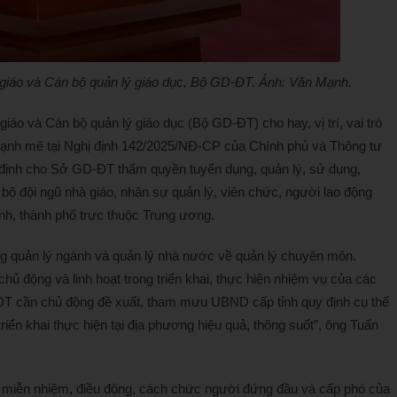
iáo và Cán bộ quản lý giáo dục, Bộ GD-ĐT. Ảnh: Văn Mạnh.
 và Cán bộ quản lý giáo dục (Bộ GD-ĐT) cho hay, vị trí, vai trò
nh mẽ tại Nghị định 142/2025/NĐ-CP của Chính phủ và Thông tư
định cho Sở GD-ĐT thẩm quyền tuyển dụng, quản lý, sử dụng,
 bộ đội ngũ nhà giáo, nhân sự quản lý, viên chức, người lao động
ỉnh, thành phố trực thuộc Trung ương.
ng quản lý ngành và quản lý nhà nước về quản lý chuyên môn.
hủ động và linh hoạt trong triển khai, thực hiện nhiệm vụ của các
T cần chủ động đề xuất, tham mưu UBND cấp tỉnh quy định cụ thể
iển khai thực hiện tại địa phương hiệu quả, thông suốt”, ông Tuấn
miễn nhiệm, điều động, cách chức người đứng đầu và cấp phó của