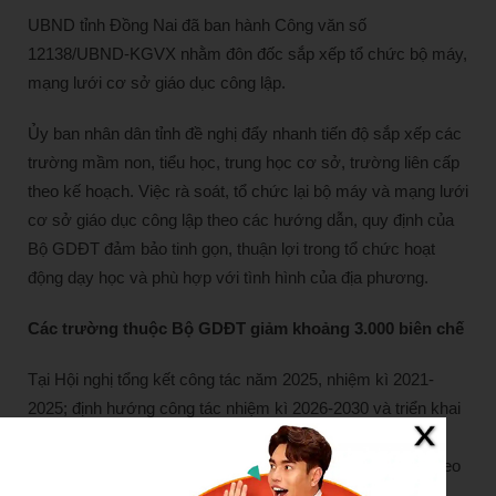
UBND tỉnh Đồng Nai đã ban hành Công văn số
12138/UBND-KGVX nhằm đôn đốc sắp xếp tổ chức bộ máy,
mạng lưới cơ sở giáo dục công lập.
Ủy ban nhân dân tỉnh đề nghị đẩy nhanh tiến độ sắp xếp các
trường mầm non, tiểu học, trung học cơ sở, trường liên cấp
theo kế hoạch. Việc rà soát, tổ chức lại bộ máy và mạng lưới
cơ sở giáo dục công lập theo các hướng dẫn, quy định của
Bộ GDĐT đảm bảo tinh gọn, thuận lợi trong tổ chức hoạt
động dạy học và phù hợp với tình hình của địa phương.
Các trường thuộc Bộ GDĐT giảm khoảng 3.000 biên chế
Tại Hội nghị tổng kết công tác năm 2025, nhiệm kì 2021-
2025; định hướng công tác nhiệm kì 2026-2030 và triển khai
nhiệm vụ trọng tâm năm 2026, Bộ GDĐT cho biết, trong
nhiệm kì, Bộ tập trung rà soát, sắp xếp tổ chức bộ máy theo
hướng tinh gọn, hiệu lực, hiệu quả, phù hợp với mô hình