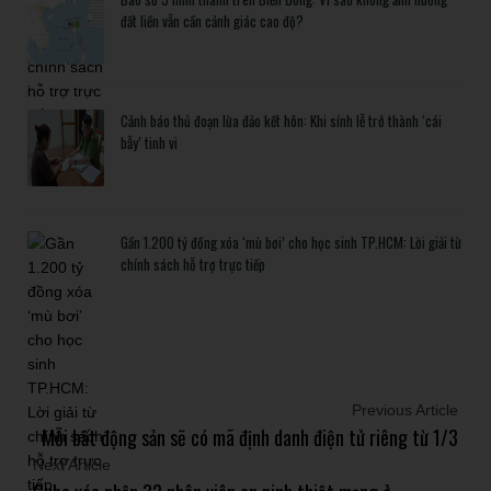
đất liền vẫn cần cảnh giác cao độ?
Cảnh báo thủ đoạn lừa đảo kết hôn: Khi sính lễ trở thành ‘cái
bẫy’ tinh vi
Gần 1.200 tỷ đồng xóa ‘mù bơi’ cho học sinh TP.HCM: Lời giải từ
chính sách hỗ trợ trực tiếp
Previous Article
Mỗi bất động sản sẽ có mã định danh điện tử riêng từ 1/3
Next Article