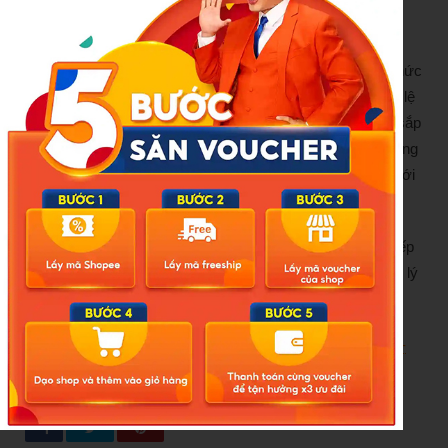
chính quyền địa phương hai cấp.
Sau khi kết thúc hoạt động của Thanh tra Bộ, cơ cấu tổ chức
của bộ giảm 6 tổ chức hành chính so với năm 2024, đạt tỉ lệ
30%. Các đơn vị sự nghiệp công lập trực thuộc bộ được sắp
xếp, tinh gọn còn 65 đơn vị; số người làm việc hưởng lương
từ ngân sách nhà nước là 21.096 người, giảm 12,3% so với
năm 2021, tương đương với khoảng 3.000 người.
Thời gian tới, Bộ GDĐT cho biết, tiếp tục sáp nhập, sắp xếp
hệ thống đại học, cao đẳng sư phạm, chủ trương chỉ quản lý
trực tiếp các cơ sở trọng điểm.
Nguồn:
https://laodong.vn/giao-duc/sap-xep-lai-co-so-giao-
duc-giam-manh-chi-tieu-bien-che-1635648.ldo