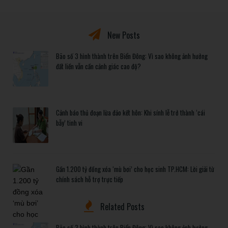
New Posts
Bão số 3 hình thành trên Biển Đông: Vì sao không ảnh hưởng
đất liền vẫn cần cảnh giác cao độ?
Cảnh báo thủ đoạn lừa đảo kết hôn: Khi sính lễ trở thành ‘cái
bẫy’ tinh vi
Gần 1.200 tỷ đồng xóa ‘mù bơi’ cho học sinh TP.HCM: Lời giải từ
chính sách hỗ trợ trực tiếp
Related Posts
Bão số 3 hình thành trên Biển Đông: Vì sao không ảnh hưởng