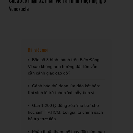
Cuba xác nhận 32 nhân viên an ninh thiệt mạng ở
Venezuela
Bài viết mới
Bão số 3 hình thành trên Biển Đông:
Vì sao không ảnh hưởng đất liền vẫn
cần cảnh giác cao độ?
Cảnh báo thủ đoạn lừa đảo kết hôn:
Khi sính lễ trở thành ‘cái bẫy’ tinh vi
Gần 1.200 tỷ đồng xóa ‘mù bơi’ cho
học sinh TP.HCM: Lời giải từ chính sách
hỗ trợ trực tiếp
Phẫu thuật thẩm mỹ thay đổi diện mạo