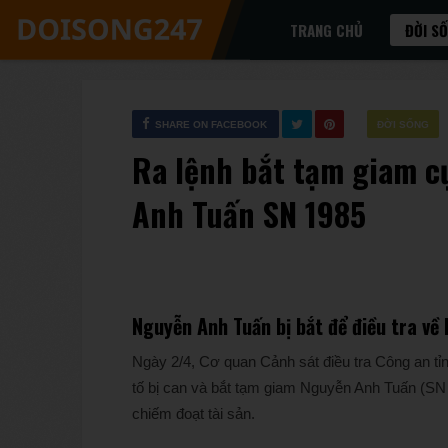
TRANG CHỦ
ĐỜI S
SHARE ON FACEBOOK
ĐỜI SỐNG
Ra lệnh bắt tạm giam cự
Anh Tuấn SN 1985
Nguyễn Anh Tuấn bị bắt để điều tra về 
Ngày 2/4, Cơ quan Cảnh sát điều tra Công an tỉn
tố bị can và bắt tạm giam Nguyễn Anh Tuấn (SN 1
chiếm đoạt tài sản.