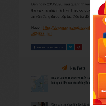
Đến ngày 29/3/2026, sau quá trình vận động củ
thú và khai nhận hành vi. Theo cơ quan chức năng
án vẫn đang được tiếp tục điều tra để làm rõ các
Nguồn:
https://doisongphapluat.nguoiduatin.vn/
a624883.html
SHARE ON FACEBOOK
New Posts
Bão số 3 hình thành trên Biển Đông: Vì sao kh
hưởng đất liền vẫn cần cảnh giác cao độ?
Cảnh báo thủ đoạn lừa đảo kết hôn: Khi sính lễ 