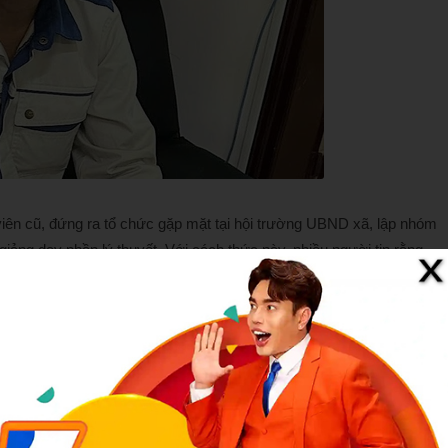
viên cũ, đứng ra tổ chức gặp mặt tại hội trường UBND xã, lập nhóm
p giảng dạy phần lý thuyết. Với cách thức này, nhiều người tin rằng
ng ký học.
c định, trong khoảng thời gian từ tháng 6/2024 đến tháng 10/2025,
 cho Tuấn tổng số tiền 652 triệu đồng.
úng cam kết mà sử dụng số tiền trên để trả nợ và chi tiêu cá nhân.
hương.