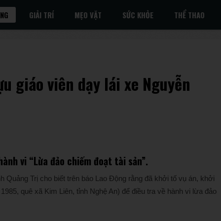
ỐNG
GIẢI TRÍ
MẸO VẶT
SỨC KHỎE
THỂ THAO
u giáo viên dạy lái xe Nguyễn
hành vi “Lừa đảo chiếm đoạt tài sản”.
h Quảng Trị cho biết trên báo Lao Động rằng đã khởi tố vụ án, khởi
985, quê xã Kim Liên, tỉnh Nghệ An) để điều tra về hành vi lừa đảo