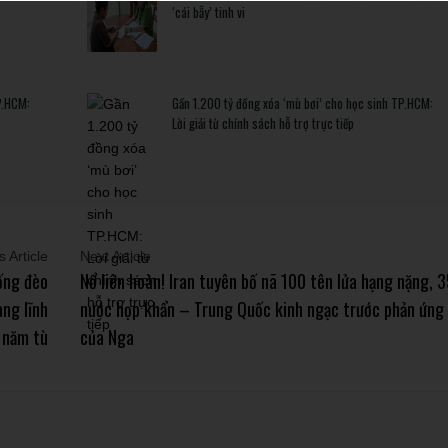
‘cái bẫy’ tinh vi
P.HCM:
Gần 1.200 tỷ đồng xóa ‘mù bơi’ cho học sinh TP.HCM:
Lời giải từ chính sách hỗ trợ trực tiếp
 Article
Next Article
uống đèo
Nổ liên hoàn! Iran tuyên bố nã 100 tên lửa hạng nặng, 
ang lĩnh
nước họp khẩn – Trung Quốc kinh ngạc trước phản ứng
 năm tù
của Nga