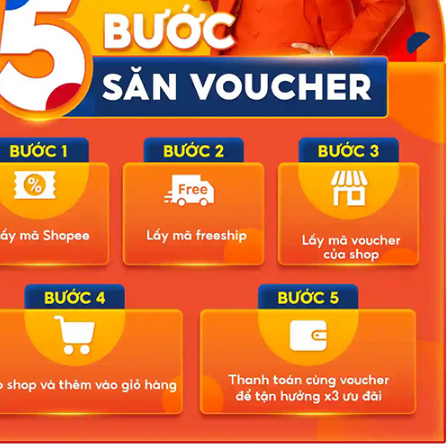
a lực lượng công an, Nguyễn Anh Tuấn đã đến cơ quan điều tra đầu
, gia đình bị can hiện đã hoàn trả toàn bộ số tiền cho các bị hại. Vụ
 nội dung liên quan.
ra-lenh-bat-tam-giam-giao-vien-day-lai-xe-nguyen-anh-tuan-sn-1985-
Related Posts
ông ảnh
Bão số 3 hình thành trên Biển Đông: Vì sao không ảnh
hưởng đất liền vẫn cần cảnh giác cao độ?
trở thành
Cảnh báo thủ đoạn lừa đảo kết hôn: Khi sính lễ trở thành