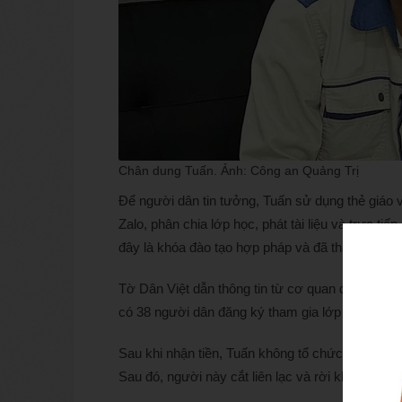
Chân dung Tuấn. Ảnh: Công an Quảng Trị
Để người dân tin tưởng, Tuấn sử dụng thẻ giáo 
Zalo, phân chia lớp học, phát tài liệu và trực tiế
đây là khóa đào tạo hợp pháp và đã tham gia đă
Tờ Dân Việt dẫn thông tin từ cơ quan điều tra xá
có 38 người dân đăng ký tham gia lớp học và nộp
Sau khi nhận tiền, Tuấn không tổ chức đào tạo đ
Sau đó, người này cắt liên lạc và rời khỏi địa p