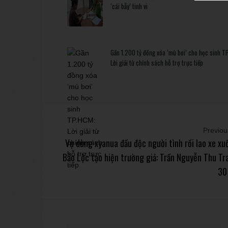
‘cái bẫy’ tinh vi
Gần 1.200 tỷ đồng xóa ‘mù bơi’ cho học sinh T
Lời giải từ chính sách hỗ trợ trực tiếp
Previous
Vụ dùng xyanua đầu độc người tình rồi lao xe x
Bảo Lộc tạo hiện trường giả: Trần Nguyễn Thu Tr
30