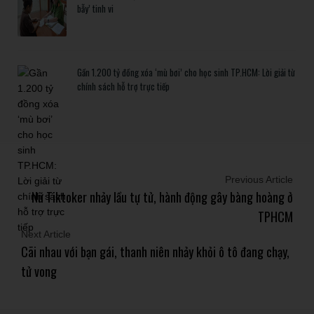
bẫy’ tinh vi
Gần 1.200 tỷ đồng xóa ‘mù bơi’ cho học sinh TP.HCM: Lời giải từ
chính sách hỗ trợ trực tiếp
Previous Article
Nữ Tiktoker nhảy lầu tự tử, hành động gây bàng hoàng ở
TPHCM
Next Article
Cãi nhau với bạn gái, thanh niên nhảy khỏi ô tô đang chạy,
tử vong