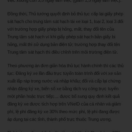
việc xuống còn 3,5 ngày làm việc (giảm 1,5 ngày làm việc).
Đồng thời, Thủ tướng quyết định bỏ thủ tục cấp lại giấy phép
sát hạch cho trung tâm sát hạch lái xe loại 1, loại 2, loại 3 đối
với trường hợp giấy phép bị hỏng, mất, thay đổi tên của
Trung tâm sát hạch vì khi giấy phép sát hạch bản giấy bị
hỏng, mất thì sử dụng bản điện tử; trường hợp thay đổi tên
Trung tâm sát hạch thì điều chỉnh trên môi trường điện tử.
Theo phương án đơn giản hóa thủ tục hành chính thì các thủ
tục: Đăng ký xe lần đầu trực tuyến toàn trình đối với xe sản
xuất lắp ráp trong nước và nhập khẩu; đổi và cấp lại chứng
nhận đăng ký xe, biển số xe bằng dịch vụ công trực tuyến
một phần hoặc trực tiếp;… được bổ sung quy định kết quả
đăng ký xe được tích hợp trên VNelD của cá nhân và giảm
phí, lệ phí đăng ký xe 30% theo mức phí, lệ phí đang được
áp dụng tại các tỉnh, thành phố trực thuộc Trung ương.