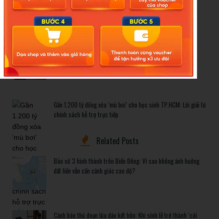
đất liền vẫn cần cảnh giác cao độ?
Cảnh báo thủ đoạn lừa đảo kết hôn: Khi sính lễ trở thành ‘cái
bẫy’ tinh vi
Gần 1.200 tỷ đồng xóa ‘mù bơi’ cho học sinh TP.HCM: Lời giải từ
chính sách hỗ trợ trực tiếp
Related Posts
Bão số 3 hình thành trên Biển Đông: Vì sao không ảnh hưởng
đất liền vẫn cần cảnh giác cao độ?
Cảnh báo thủ đoạn lừa đảo kết hôn: Khi sính lễ trở thành ‘cái