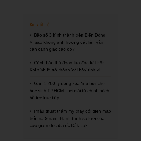
Bài viết mới
Bão số 3 hình thành trên Biển Đông:
Vì sao không ảnh hưởng đất liền vẫn
cần cảnh giác cao độ?
Cảnh báo thủ đoạn lừa đảo kết hôn:
Khi sính lễ trở thành ‘cái bẫy’ tinh vi
Gần 1.200 tỷ đồng xóa ‘mù bơi’ cho
học sinh TP.HCM: Lời giải từ chính sách
hỗ trợ trực tiếp
Phẫu thuật thẩm mỹ thay đổi diện mạo
trốn nã 9 năm: Hành trình sa lưới của
cựu giám đốc địa ốc Đắk Lắk