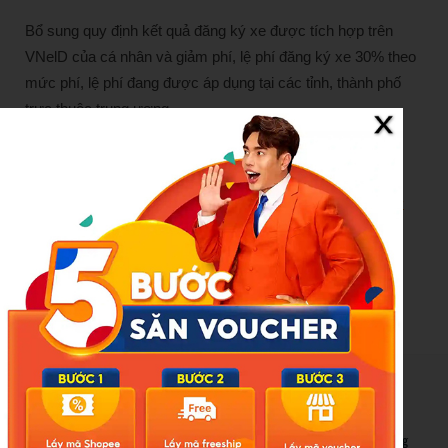
Bổ sung quy định kết quả đăng ký xe được tích hợp trên
VNelD của cá nhân và giảm phí, lệ phí đăng ký xe 30% theo
mức phí, lệ phí đang được áp dụng tại các tỉnh, thành phố
trực thuộc trung ương.
Anh Văn
Nguồn VTC: https://vtcnews.vn/quyet-dinh-giam-30-le-phi-
dang-ky-xe-rut-ngan-thoi-gian-cap-giay-phep-lai-xe-
ar963482.html
New Posts
Bão số 3 hình thành trên Biển Đông: Vì sao không ảnh hưởng