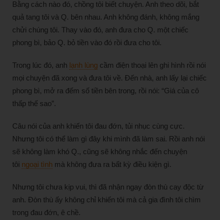
Bằng cách nào đó, chồng tôi biết chuyện. Anh theo dõi, bắt
quả tang tôi và Q. bên nhau. Anh không đánh, không mắng
chửi chúng tôi. Thay vào đó, anh đưa cho Q. một chiếc
phong bì, bảo Q. bỏ tiền vào đó rồi đưa cho tôi.
Trong lúc đó, anh
lạnh lùng
cầm điện thoại lên ghi hình rồi nói
mọi chuyện đã xong và đưa tôi về. Đến nhà, anh lấy lại chiếc
phong bì, mở ra đếm số tiền bên trong, rồi nói: “Giá của cô
thấp thế sao”.
Câu nói của anh khiến tôi đau đớn, tủi nhục cùng cực.
Nhưng tôi có thể làm gì đây khi mình đã làm sai. Rồi anh nói
sẽ không làm khó Q., cũng sẽ không nhắc đến chuyện
tôi
ngoại tình
mà không đưa ra bất kỳ điều kiện gì.
Nhưng tôi chưa kịp vui, thì đã nhận ngay đòn thù cay độc từ
anh. Đòn thù ấy không chỉ khiến tôi mà cả gia đình tôi chìm
trong đau đớn, ê chề.