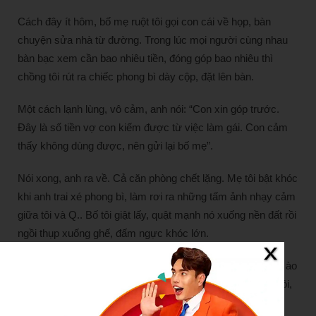
Cách đây ít hôm, bố mẹ ruột tôi gọi con cái về họp, bàn
chuyện sửa nhà từ đường. Trong lúc mọi người cùng nhau
bàn bạc xem cần bao nhiêu tiền, đóng góp bao nhiêu thì
chồng tôi rút ra chiếc phong bì dày cộp, đặt lên bàn.
Một cách lạnh lùng, vô cảm, anh nói: “Con xin góp trước.
Đây là số tiền vợ con kiếm được từ việc làm gái. Con cảm
thấy không dùng được, nên gửi lại bố mẹ”.
Nói xong, anh ra về. Cả căn phòng chết lặng. Mẹ tôi bật khóc
khi anh trai xé phong bì, làm rơi ra những tấm ảnh nhạy cảm
giữa tôi và Q.. Bố tôi giật lấy, quật mạnh nó xuống nền đất rồi
ngồi thụp xuống ghế, đấm ngực khóc lớn.
Thế là gia đình tôi tan nát. Đòn thù của chồng tôi không ồn ào
nhưng cay độc đến tận cùng. Anh ta không chỉ làm nhục tôi,
mà còn đâm một nhát chí mạng vào gia đình tôi, vào danh