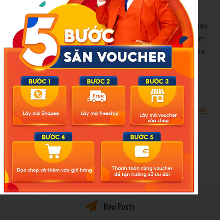
dự của bố mẹ tôi.
Tôi viết ra tâm sự này không mong được thông cảm hay bao
biện cho lỗi lầm của mình. Tôi chỉ muốn nói rằng mọi sai lầm
đều phải trả giá, bị trừng phạt. Và, đôi khi cái giá phải trả còn
đắt gấp nhiều lần những gì mình tưởng tượng.
Độc giả giấu tên
Nguồn VietnamNet: https://vietnamnet.vn/phat-hien-vo-ngoai-
tinh-chong-lang-le-tung-don-thu-khien-ca-nha-chet-lang-
2429397.html
New Posts