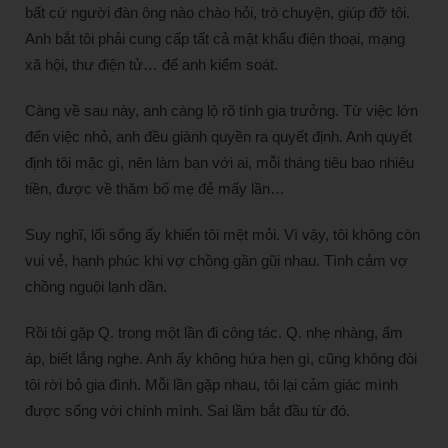
bất cứ người đàn ông nào chào hỏi, trò chuyện, giúp đỡ tôi.
Anh bắt tôi phải cung cấp tất cả mật khẩu điện thoại, mạng
xã hội, thư điện tử… để anh kiểm soát.
Càng về sau này, anh càng lộ rõ tính gia trưởng. Từ việc lớn
đến việc nhỏ, anh đều giành quyền ra quyết định. Anh quyết
định tôi mặc gì, nên làm bạn với ai, mỗi tháng tiêu bao nhiêu
tiền, được về thăm bố mẹ đẻ mấy lần…
Suy nghĩ, lối sống ấy khiến tôi mệt mỏi. Vì vậy, tôi không còn
vui vẻ, hạnh phúc khi vợ chồng gần gũi nhau. Tình cảm vợ
chồng nguội lạnh dần.
Rồi tôi gặp Q. trong một lần đi công tác. Q. nhẹ nhàng, ấm
áp, biết lắng nghe. Anh ấy không hứa hẹn gì, cũng không đòi
tôi rời bỏ gia đình. Mỗi lần gặp nhau, tôi lại cảm giác mình
được sống với chính mình. Sai lầm bắt đầu từ đó.