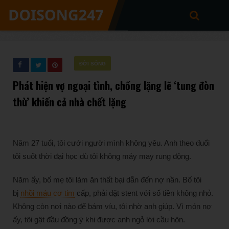
ĐỜI SỐNG
Phát hiện vợ ngoại tình, chồng lặng lẽ ‘tung đòn
thù’ khiến cả nhà chết lặng
Năm 27 tuổi, tôi cưới người mình không yêu. Anh theo đuổi
tôi suốt thời đại học dù tôi không mảy may rung động.
Năm ấy, bố mẹ tôi làm ăn thất bại dẫn đến nợ nần. Bố tôi
bị
nhồi máu cơ tim
cấp, phải đặt stent với số tiền không nhỏ.
Không còn nơi nào để bám víu, tôi nhờ anh giúp. Vì món nợ
ấy, tôi gật đầu đồng ý khi được anh ngỏ lời cầu hôn.