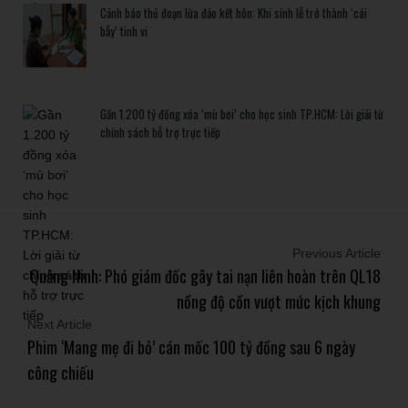
Cảnh báo thủ đoạn lừa đảo kết hôn: Khi sính lễ trở thành ‘cái
bẫy’ tinh vi
Gần 1.200 tỷ đồng xóa ‘mù bơi’ cho học sinh TP.HCM: Lời giải từ
chính sách hỗ trợ trực tiếp
Previous Article
Quảng Ninh: Phó giám đốc gây tai nạn liên hoàn trên QL18
nồng độ cồn vượt mức kịch khung
Next Article
Phim ‘Mang mẹ đi bỏ’ cán mốc 100 tỷ đồng sau 6 ngày
công chiếu