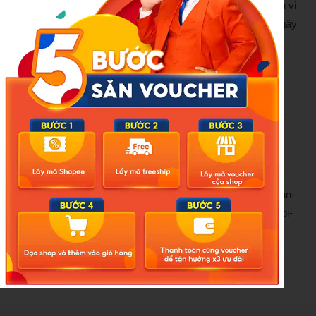
Cơ sở này hoạt động nhiều năm nay và có nhiều biểu hiện vi
phạm, nhất là thường xuyên hoạt động quá giờ quy định, gây
phức tạp tình hình ANTT. Cơ sở này đã từng bị xử phạt vi
phạm hành chính, nhưng mỗi khi bị xử phạt thì lập tức đổi
tên để đối phó.
Hiện Phòng Cảnh sát hình sự đang tiếp tục củng cố hồ sơ,
tài liệu để xử lý nghiêm theo quy định của pháp luật.
Minh Châu
Nguồn Phụ Nữ VN: https://phunuvietnam.vn/phat-hien-quan-
karaoke-bao-nuoi-38-nhan-vien-nu-co-2-be-gai-duoi-16-tuoi-
20250824175036018.htm