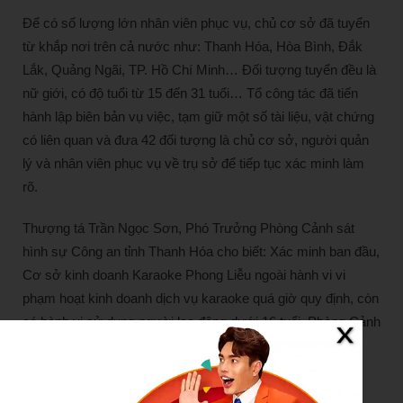
Để có số lượng lớn nhân viên phục vụ, chủ cơ sở đã tuyển
từ khắp nơi trên cả nước như: Thanh Hóa, Hòa Bình, Đắk
Lắk, Quảng Ngãi, TP. Hồ Chí Minh… Đối tượng tuyển đều là
nữ giới, có độ tuổi từ 15 đến 31 tuổi… Tổ công tác đã tiến
hành lập biên bản vụ việc, tạm giữ một số tài liệu, vật chứng
có liên quan và đưa 42 đối tượng là chủ cơ sở, người quản
lý và nhân viên phục vụ về trụ sở để tiếp tục xác minh làm
rõ.
Thượng tá Trần Ngọc Sơn, Phó Trưởng Phòng Cảnh sát
hình sự Công an tỉnh Thanh Hóa cho biết: Xác minh ban đầu,
Cơ sở kinh doanh Karaoke Phong Liễu ngoài hành vi vi
phạm hoạt kinh doanh dịch vụ karaoke quá giờ quy định, còn
có hành vi sử dụng người lao động dưới 16 tuổi. Phòng Cảnh
sát hình sự đang tiếp tục xác minh làm rõ các hành vi vi
phạm để xử lý theo quy định của pháp luật.