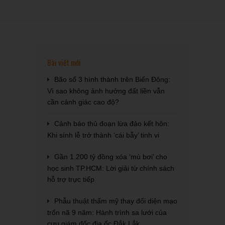
Bài viết mới
Bão số 3 hình thành trên Biển Đông:
Vì sao không ảnh hưởng đất liền vẫn
cần cảnh giác cao độ?
Cảnh báo thủ đoạn lừa đảo kết hôn:
Khi sính lễ trở thành ‘cái bẫy’ tinh vi
Gần 1.200 tỷ đồng xóa ‘mù bơi’ cho
học sinh TP.HCM: Lời giải từ chính sách
hỗ trợ trực tiếp
Phẫu thuật thẩm mỹ thay đổi diện mạo
trốn nã 9 năm: Hành trình sa lưới của
cựu giám đốc địa ốc Đắk Lắk