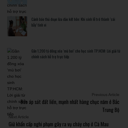
Cảnh báo thủ đoạn lừa đảo kết hôn: Khi sính lễ trở thành ‘cái
bẫy’ tinh vi
Gần 1.200 tỷ đồng xóa ‘mù bơi’ cho học sinh TP.HCM: Lời giải từ
chính sách hỗ trợ trực tiếp
Previous Article
Bão áp sát đất liền, mạnh nhất hàng chục năm ở Bắc
Trung Bộ
Next Article
Giữ khẩn cấp nghi phạm gây ra vụ cháy chợ ở Cà Mau