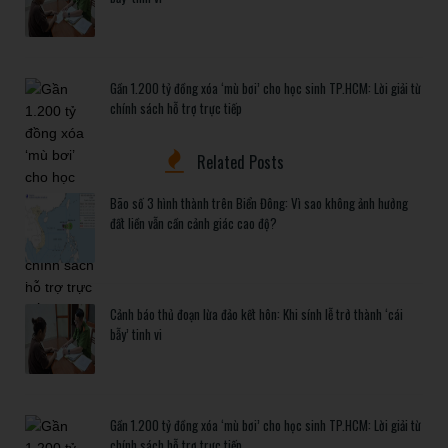
Gần 1.200 tỷ đồng xóa ‘mù bơi’ cho học sinh TP.HCM: Lời giải từ
chính sách hỗ trợ trực tiếp
Related Posts
Bão số 3 hình thành trên Biển Đông: Vì sao không ảnh hưởng
đất liền vẫn cần cảnh giác cao độ?
Cảnh báo thủ đoạn lừa đảo kết hôn: Khi sính lễ trở thành ‘cái
bẫy’ tinh vi
Gần 1.200 tỷ đồng xóa ‘mù bơi’ cho học sinh TP.HCM: Lời giải từ
chính sách hỗ trợ trực tiếp