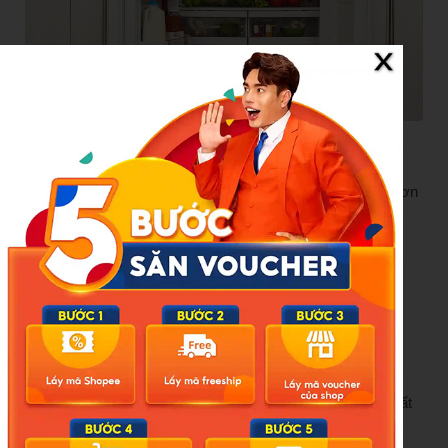
Ảnh minh hoạ
Ngoài ra, việc mở cửa tủ quá lâu hoặc đóng không kín sẽ
khiến hơi lạnh thất thoát, buộc máy nén hoạt động nhiều hơn
để làm lạnh lại. Người dùng cũng nên tránh nhồi nhét quá
nhiều thực phẩm và vệ sinh tủ định kỳ để thiết bị vận hành
hiệu quả hơn.
Máy tính để bàn và thiết bị ngoại vi
Máy tính để bàn sử dụng khoảng 12 tiếng mỗi ngày có thể
tiêu thụ từ 72-75 kWh điện/tháng, tùy cấu hình và công suất
thiết bị.