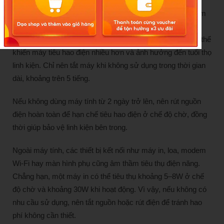
Nhiều người thường xuyên bật, tắt máy liên tục để tiết kiệm
điện, nhưng điều này chưa hẳn hiệu quả. Nếu chỉ rời máy
trong thời gian ngắn, việc tắt rồi khởi động lại nhiều lần có thể
khiến máy tiêu hao điện nhiều hơn và ảnh hưởng đến tuổi thọ
linh kiện. Chỉ nên tắt máy khi không sử dụng trong thời gian
dài, khoảng trên 5 tiếng.
Nếu không dùng máy tính từ 2 ngày trở lên, nên rút nguồn
điện hoàn toàn để hạn chế tiêu hao điện ở chế độ chờ, đồng
thời giúp bảo vệ linh kiện bên trong.
Ngoài máy tính, các thiết bị kết nối như máy in, loa, modem
Wi-Fi hay màn hình phụ cũng âm thầm tiêu thụ điện năng.
Chẳng hạn, một máy in có thể tiêu thụ khoảng 5–8W ở chế
độ chờ và khoảng 30W khi hoạt động. Vì vậy, nếu không có
nhu cầu sử dụng, nên tắt nguồn hoặc rút điện để tránh hao
phí không cần thiết.