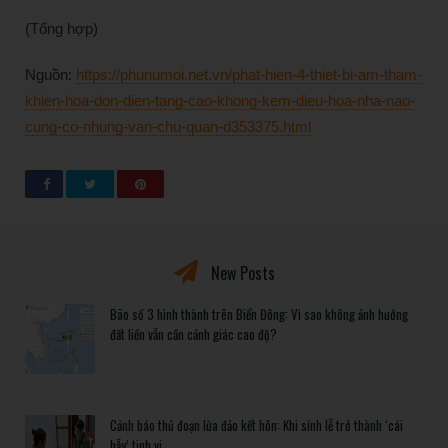
(Tổng hợp)
Nguồn:
https://phunumoi.net.vn/phat-hien-4-thiet-bi-am-tham-
khien-hoa-don-dien-tang-cao-khong-kem-dieu-hoa-nha-nao-
cung-co-nhung-van-chu-quan-d353375.html
New Posts
Bão số 3 hình thành trên Biển Đông: Vì sao không ảnh hưởng
đất liền vẫn cần cảnh giác cao độ?
Cảnh báo thủ đoạn lừa đảo kết hôn: Khi sính lễ trở thành ‘cái
bẫy’ tinh vi