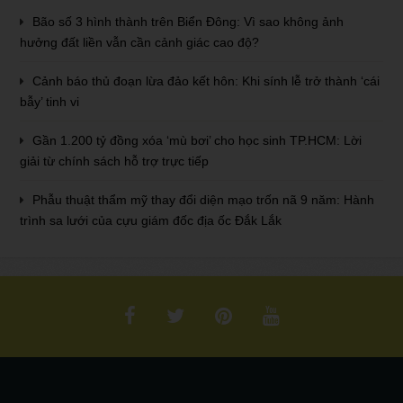
Bão số 3 hình thành trên Biển Đông: Vì sao không ảnh
hưởng đất liền vẫn cần cảnh giác cao độ?
Cảnh báo thủ đoạn lừa đảo kết hôn: Khi sính lễ trở thành ‘cái
bẫy’ tinh vi
Gần 1.200 tỷ đồng xóa ‘mù bơi’ cho học sinh TP.HCM: Lời
giải từ chính sách hỗ trợ trực tiếp
Phẫu thuật thẩm mỹ thay đổi diện mạo trốn nã 9 năm: Hành
trình sa lưới của cựu giám đốc địa ốc Đắk Lắk