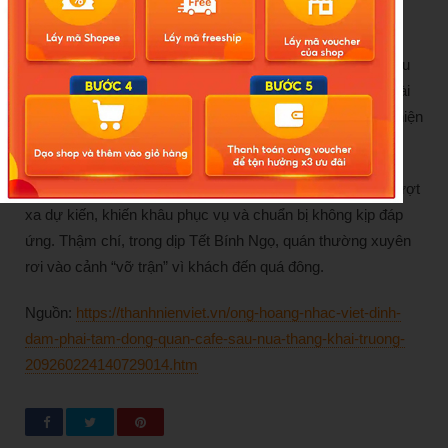
Đàm Vĩnh Hưng sinh năm 1971, từng được mệnh danh là
“ông hoàng nhạc Việt” vì sở hữu nhiều ca khúc ăn khách
suốt thập niên 2000. Anh vừa khai trương quán cafe tại khu
Thảo Điền, TP.HCM với phong cách thiết kế Indochine hoài
cổ. Đây là dự án Mr Đàm ấp ủ từ lâu và chính thức thực hiện
vào đầu năm 2026.
Trong những ngày đầu mở cửa, lượng khách đến quán vượt
xa dự kiến, khiến khâu phục vụ và chuẩn bị không kịp đáp
ứng. Thậm chí, trong dịp Tết Bính Ngọ, quán thường xuyên
rơi vào cảnh “vỡ trận” vì khách đến quá đông.
Nguồn:
https://thanhnienviet.vn/ong-hoang-nhac-viet-dinh-
dam-phai-tam-dong-quan-cafe-sau-nua-thang-khai-truong-
209260224140729014.htm