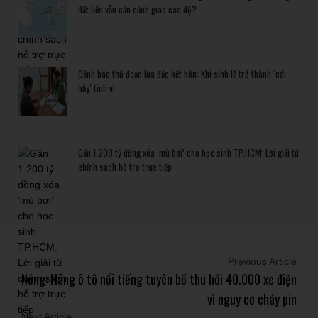
đất liền vẫn cần cảnh giác cao độ?
Cảnh báo thủ đoạn lừa đảo kết hôn: Khi sính lễ trở thành ‘cái
bẫy’ tinh vi
Gần 1.200 tỷ đồng xóa ‘mù bơi’ cho học sinh TP.HCM: Lời giải từ
chính sách hỗ trợ trực tiếp
Previous Article
Nóng: Hãng ô tô nổi tiếng tuyên bố thu hồi 40.000 xe điện
vì nguy cơ cháy pin
Next Article