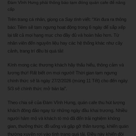
Đàm Vĩnh Hưng phải thông báo tạm đóng quán cafe để nâng
cấp
Trên trang cá nhân, giọng ca
Say tình
viết: “Xin đưa ra thông
báo: Tiệm sẽ tạm ngưng hoạt động trong 6 ngày để sắp xếp
lại tất cả mọi hạng mục cho đầy đủ và hoàn hảo hơn. Từ
nhân viên đến nguyên liệu hay các hệ thống khác như cây
cảnh, trang trí đều bị quá tải!
Kính mong các thượng khách hãy thấu hiểu, thông cảm và
lượng thứ! Rất biết ơn mọi người! Thời gian tạm ngưng
chính thức sẽ là ngày 27/2/2026 (mùng 11 Tết) cho đến ngày
5/3 sẽ chính thức mở bán lại”.
Theo chia sẻ của Đàm Vĩnh Hưng, quán cafe thu hút lượng
khách đông đảo ngay từ những ngày đầu khai trương. Nhiều
người hâm mộ và khách tò mò đã đến trải nghiệm không
gian, thưởng thức đồ uống và gặp gỡ thần tượng, khiến quán
thường xuyên rơi vào tình trạng quá tải. Điều này khiến đội