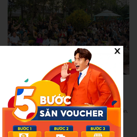
Sau khi khai trương, quán cafe của Đàm Vĩnh Hưng luôn ở
trong tình trạng quá tải
Thông báo của Đàm Vĩnh Hưng nhanh chóng nhận được
nhiều lời động viên từ người hâm mộ. Nhiều khán giả cho
rằng việc tạm đóng cửa để nâng cấp là quyết định đúng đắn,
cho thấy nam ca sĩ luôn cầu toàn và nghiêm túc trong mọi
dự án, kể cả kinh doanh.