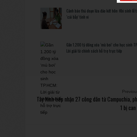
Cảnh báo thủ đoạn lừa đảo kết hôn: Khi sính lễ 
‘cái bẫy’ tinh vi
Gần 1.200 tỷ đồng xóa ‘mù bơi’ cho học sinh T
Lời giải từ chính sách hỗ trợ trực tiếp
Previous
Tây Ninh tiếp nhận 27 công dân từ Campuchia, ph
1 bị can