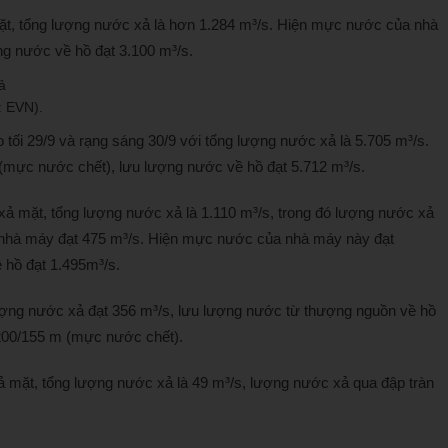
ặt, tổng lượng nước xả là hơn 1.284 m³/s. Hiện mực nước của nhà
g nước về hồ đạt 3.100 m³/s.
: EVN).
tối 29/9 và rạng sáng 30/9 với tổng lượng nước xả là 5.705 m³/s.
mực nước chết), lưu lượng nước về hồ đạt 5.712 m³/s.
ả mặt, tổng lượng nước xả là 1.110 m³/s, trong đó lượng nước xả
a nhà máy đạt 475 m³/s. Hiện mực nước của nhà máy này đạt
 hồ đạt 1.495m³/s.
ượng nước xả đạt 356 m³/s, lưu lượng nước từ thượng nguồn về hồ
200/155 m (mực nước chết).
ả mặt, tổng lượng nước xả là 49 m³/s, lượng nước xả qua đập tràn