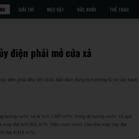
ỐNG
GIẢI TRÍ
MẸO VẶT
SỨC KHỎE
THỂ THAO
hủy điện phải mở cửa xả
ủy điện phải điều tiết xả lũ, bảo đảm dung tích phòng lũ và vận hành
g lượng nước xả là hơn 1.847 m³/s, trong đó lượng nước xả qua
nhà máy đạt hơn 601 m³/s. Hiện mực nước của nhà máy này đạt
ồ đạt 4.418 m³/s.