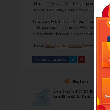
tỉnh ở miền Bắc và miền Trung bị gián đoạn cung
Hà Tĩnh, Ninh Bình, Hưng Yên, Phú Thọ, Quảng 
Tổng Công ty Điện lực miền Bắc, Tổng Công ty 
nhiều phương tiện của đơn vị Điện lực tại chỗ và
hưởng nhằm khôi phục cung cấp điện nhanh nhất
Nguồn:
https://vtcnews.vn/nuoc-lu-ve-o-at-19-h
SHARE ON FACEBOOK
New Posts
Bão số 3 hình thành trên Biển Đông: Vì sao kh
hưởng đất liền vẫn cần cảnh giác cao độ?