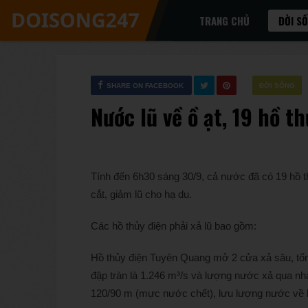
TRANG CHỦ
ĐỜI S
SHARE ON FACEBOOK
ĐỜI SỐNG
Nước lũ về ồ ạt, 19 hồ t
Tính đến 6h30 sáng 30/9, cả nước đã có 19 hồ th
cắt, giảm lũ cho hạ du.
Các hồ thủy điện phải xả lũ bao gồm:
Hồ thủy điện Tuyên Quang mở 2 cửa xả sâu, tổn
đập tràn là 1.246 m³/s và lượng nước xả qua 
120/90 m (mực nước chết), lưu lượng nước về h