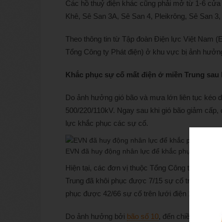
Các hồ thuỷ điện khác cũng phải mở từ 1-6 cửa
Khê, Sê San 3A, Sê San 4, Pleikrông, Sê San 3
Theo thông tin từ Tập đoàn Điện lực Việt Nam 
Tổng Công ty Phát điện) ở khu vực bị ảnh hưởng
Khắc phục sự cố mất điện ở miền Trung sau 
Do ảnh hưởng gió bão và mưa lớn liên tục kéo dà
500/220/110kV. Ngay sau khi gió bão giảm cấp,
lực khắc phục các sự cố.
EVN đã huy động nhân lực để khắc phục hậu quả 
Hiện tại, các đơn vị thuộc Tổng Công ty Truyền 
Trung đã khôi phục được 7/15 sự cố trên lưới đi
phục được 42/66 sự cố trên lưới điện 110kV.
Do ảnh hưởng bởi
bão số 10
, đến chiều 29/9 đã