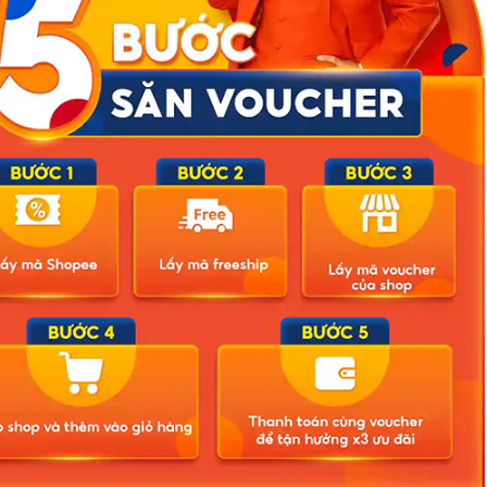
 cấp điện, trong đó tập trung chính ở các tỉnh Thanh Hóa, Nghệ An,
Trị, Huế, Đà Nẵng.
Điện lực miền Trung đã huy động tổng cộng khoảng 2.400 người và
 từ nhiều đơn vị bạn để tập trung hỗ trợ cho các khu vực bị ảnh
 có thể đối với các khách hàng sử dụng điện bị ảnh hưởng bão.
o-thuy-dien-phai-mo-cua-xa-ar968288.html
Related Posts
ông ảnh
Bão số 3 hình thành trên Biển Đông: Vì sao không ảnh
hưởng đất liền vẫn cần cảnh giác cao độ?