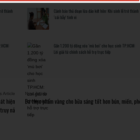
trở thành
Cảnh báo thủ đoạn lừa đảo kết hôn: Khi sính lễ trở thành
‘cái bẫy’ tinh vi
P.HCM:
Gần 1.200 tỷ đồng xóa ‘mù bơi’ cho học sinh TP.HCM:
Lời giải từ chính sách hỗ trợ trực tiếp
 Article
Next Article
át hiện
Ba thực phẩm vàng cho bữa sáng tốt hơn bún, miến, ph
 truy nã