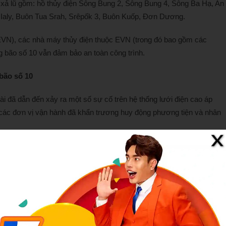
 xả lũ gồm: hồ thủy điện Sông Bung 2, Sông Bung 4, Sông Ba Hạ, An
, Ialy, Buôn Tua Srah, Srêpốk 3, Buôn Kuốp, Đơn Dương.
(EVN), các nhà máy thủy điện thuộc EVN (trong đó bao gồm các
 bão số 10 vẫn đảm bảo an toàn công trình.
bão số 10
i đã dẫn đến xảy ra một số sự cố trên hệ thống lưới điện cao áp
 các đơn vị vận hành đã khẩn trương huy động phương tiện và nhân
của bão số 10. (Ảnh: EVN).
tải điện Quốc gia và các Tổng Công ty Điện lực miền Bắc, miền
ện 500kV, khôi phục được 16/18 sự cố trên lưới điện 220kV và khôi
 có tổng cộng khoảng 3,4 triệu khách hàng sử dụng điện thuộc nhiều