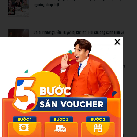
ngưỡng pháp luật
Ca sĩ Phương Diễm Huyền bị khởi tố: Hồi chuông cảnh tỉnh về
bản quyền trong kỷ nguyên số
Khi diễn viên đóng vai ‘bệnh nhân’: Ranh giới mong manh giữa
quảng cáo và lừa dối người bệnh
Related Posts
TikToker Phượng Nguyễn bị bắt: Khi sự tự do ngôn luận vượt
ngưỡng pháp luật
Ca sĩ Phương Diễm Huyền bị khởi tố: Hồi chuông cảnh tỉnh về