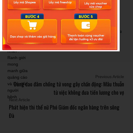
bản quyền trong kỷ nguyên số
Khi diễn viên đóng vai ‘bệnh nhân’: Ranh giới mong manh giữa
quảng cáo và lừa dối người bệnh
Previous Article
Dùng dao đâm chồng tử vong gây chấn động: Mâu thuẫn
từ việc không đưa tiền lương cho vợ
Next Article
Phát hiện thi thể nữ Phó Giám đốc ngân hàng trên sông
Đà