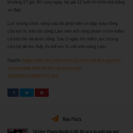
khoảng 17 giờ 30 cùng ngày, bé gái 12 tuổi rời khỏi nhà bằng
xe đạp.
Lực lượng chức năng sau đó phát hiện xe đạp màu hồng
của em N. trên bờ sông Lam nên mở rộng phạm vi tìm kiếm
cả trên bờ và dưới sông. Sau 3 ngày tìm kiếm, lực lượng
cứu hộ đã tìm thấy thi thể em N. nổi trên sông Lam.
Nguồn:
https://nld.com.vn/nu-sinh-12-tuoi-mat-tich-sau-khi-
roi-nha-phat-hien-thi-the-noi-tren-song-
196260201130023791.htm
New Posts
TikToker Phượng Nguyễn bị bắt: Khi sự tự do ngôn luận vượt