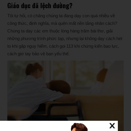
Giáo dục đã lệch đường?
Tôi tự hỏi, có chăng chúng ta đang dạy con quá nhiều về
công thức, định nghĩa, mà quên mất nền tảng nhân cách?
Chúng ta dạy các em thuộc lòng hàng trăm bài thơ, giải
những phương trình phức tạp, nhưng lại không dạy cách hét
to khi gặp nguy hiểm, cách gọi 113 khi chứng kiến bạo lực,
cách giơ tay bảo vệ bạn yếu thế.