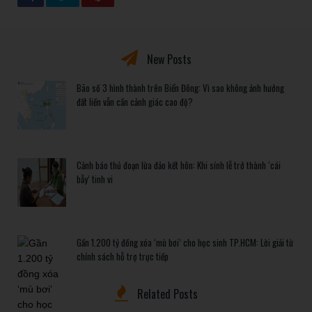
New Posts
Bão số 3 hình thành trên Biển Đông: Vì sao không ảnh hưởng
đất liền vẫn cần cảnh giác cao độ?
Cảnh báo thủ đoạn lừa đảo kết hôn: Khi sính lễ trở thành ‘cái
bẫy’ tinh vi
Gần 1.200 tỷ đồng xóa ‘mù bơi’ cho học sinh TP.HCM: Lời giải từ
chính sách hỗ trợ trực tiếp
Related Posts