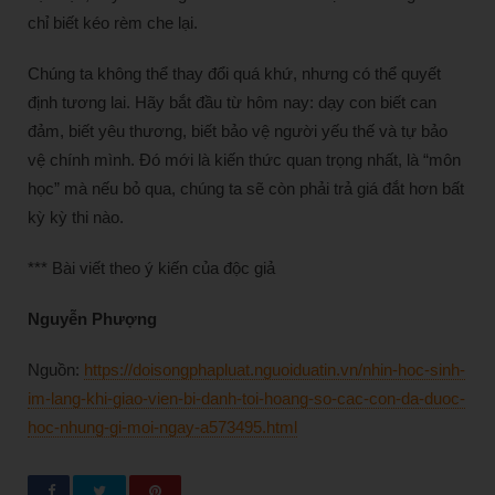
chỉ biết kéo rèm che lại.
Chúng ta không thể thay đổi quá khứ, nhưng có thể quyết
định tương lai. Hãy bắt đầu từ hôm nay: dạy con biết can
đảm, biết yêu thương, biết bảo vệ người yếu thế và tự bảo
vệ chính mình. Đó mới là kiến thức quan trọng nhất, là “môn
học” mà nếu bỏ qua, chúng ta sẽ còn phải trả giá đắt hơn bất
kỳ kỳ thi nào.
*** Bài viết theo ý kiến của độc giả
Nguyễn Phượng
Nguồn:
https://doisongphapluat.nguoiduatin.vn/nhin-hoc-sinh-
im-lang-khi-giao-vien-bi-danh-toi-hoang-so-cac-con-da-duoc-
hoc-nhung-gi-moi-ngay-a573495.html