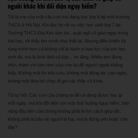
người khác khi đối diện nguy hiểm?
Tôi là mẹ của một cậu con trai đang học lớp 8 tại một trường
THCS ở Hà Nội. Khi đọc tin về vụ việc học sinh lớp 7 tại
Trường THCS Đại Kim túm tóc, quật ngã cô giáo ngay trong
lớp học, tôi thấy tim mình như thắt lại. Nhưng điều khiến tôi
rùng mình hơn cả không chỉ là hành vi bạo lực của em học
sinh đó, mà là hình ảnh cả lớp… im lặng. Nhiều em đứng
nhìn, thậm chí kéo rèm cửa che lại để người ngoài không
thấy. Không một lời kêu cứu, không một động tác can ngăn,
không một đứa trẻ chạy đi gọi các thầy cô khác.
Tôi tự hỏi: Các con của chúng ta đã và đang được học gì
mỗi ngày, mà khi đối diện với một tình huống nguy hiểm, bản
năng đầu tiên của chúng không phải là tìm cách giúp đỡ,
không phải là bảo vệ người bị hại, mà là đứng yên hoặc che
đậy?