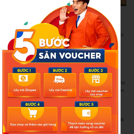
Đừng để trẻ luôn thờ ơ với cái xấu và im lặng như bầy cừu
Giáo dục không thể chỉ là những con điểm. Nó phải là sự
hình thành nhân cách, lòng trắc ẩn, kỹ năng sống. Nhưng
nhìn vào phản ứng của lớp học ấy, tôi buộc phải đặt câu hỏi
đau xót: giáo dục của chúng ta có đang đi lệch đường?
Cần thay đổi từ gia đình đến nhà trường
Là phụ huynh, tôi nhận ra mình cũng có phần trách nhiệm.
Tôi đã từng ưu tiên thành tích của con hơn là dạy con biết tự
lập, biết quan tâm người khác. Tôi đã từng thở phào khi con
đạt điểm cao mà quên hỏi: “Hôm nay con đã giúp đỡ ai
chưa? Con có thấy bạn nào bị bắt nạt không?”
Từ hôm nay, tôi muốn thay đổi. Con cần học võ hoặc ít nhất
là kỹ năng tự vệ. Con cần được học cách kêu cứu, cách