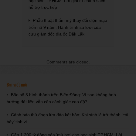
học sinh TP.HCM: Lời giải từ chính sách
hỗ trợ trực tiếp
Phẫu thuật thẩm mỹ thay đổi diện mạo
trốn nã 9 năm: Hành trình sa lưới của
cựu giám đốc địa ốc Đắk Lắk
Comments are closed.
Bài viết mới
Bão số 3 hình thành trên Biển Đông: Vì sao không ảnh
hưởng đất liền vẫn cần cảnh giác cao độ?
Cảnh báo thủ đoạn lừa đảo kết hôn: Khi sính lễ trở thành ‘cái
bẫy’ tinh vi
Gần 1.200 tỷ đồng xóa ‘mù bơi’ cho học sinh TP.HCM: Lời