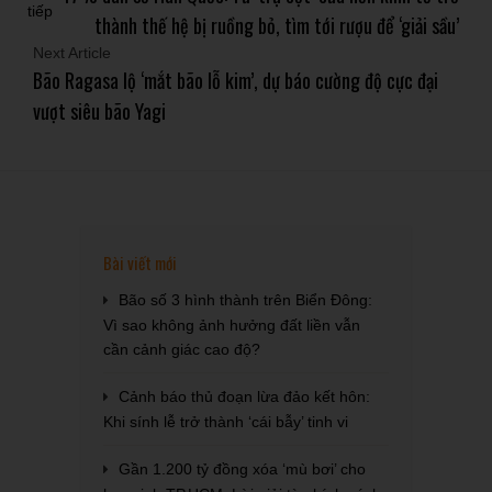
thành thế hệ bị ruồng bỏ, tìm tới rượu để ‘giải sầu’
Next Article
Bão Ragasa lộ ‘mắt bão lỗ kim’, dự báo cường độ cực đại
vượt siêu bão Yagi
Bài viết mới
Bão số 3 hình thành trên Biển Đông:
Vì sao không ảnh hưởng đất liền vẫn
cần cảnh giác cao độ?
Cảnh báo thủ đoạn lừa đảo kết hôn:
Khi sính lễ trở thành ‘cái bẫy’ tinh vi
Gần 1.200 tỷ đồng xóa ‘mù bơi’ cho