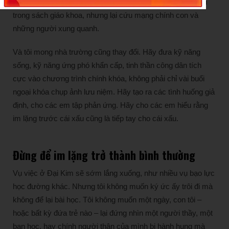
giúp đỡ người khác an toàn. Những bài học đó không nằm
trong sách giáo khoa, nhưng lại cứu mạng chính con và
những người xung quanh.
Và tôi mong nhà trường cũng thay đổi. Hãy đưa kỹ năng
sống, kỹ năng ứng phó khẩn cấp, tinh thần công dân tích
cực vào chương trình chính khóa, không phải chỉ vài buổi
ngoại khóa chụp ảnh lưu niệm. Hãy tạo ra các tình huống giả
định, cho các em tập phản ứng. Hãy cho các em hiểu rằng
im lặng trước cái xấu cũng là tiếp tay cho cái xấu.
Đừng để im lặng trở thành bình thường
Vụ việc ở Đại Kim sẽ sớm lắng xuống, như nhiều vụ bạo lực
học đường khác. Nhưng tôi không muốn ký ức ấy trôi đi mà
không để lại bài học. Tôi không muốn một ngày, con tôi –
hoặc bất kỳ đứa trẻ nào – lại đứng nhìn một người thầy, một
bạn học, hay chính người thân của mình bị hành hung mà