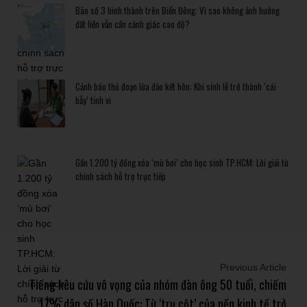
Bão số 3 hình thành trên Biển Đông: Vì sao không ảnh hưởng
đất liền vẫn cần cảnh giác cao độ?
Cảnh báo thủ đoạn lừa đảo kết hôn: Khi sính lễ trở thành ‘cái
bẫy’ tinh vi
Gần 1.200 tỷ đồng xóa ‘mù bơi’ cho học sinh TP.HCM: Lời giải từ
chính sách hỗ trợ trực tiếp
Previous Article
Tiếng kêu cứu vô vọng của nhóm đàn ông 50 tuổi, chiếm
17% dân số Hàn Quốc: Từ ‘trụ cột’ của nền kinh tế trở