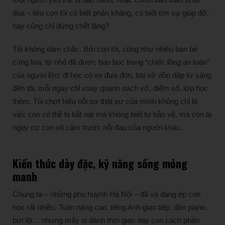
dọa – liệu con tôi có biết phản kháng, có biết tìm sự giúp đỡ,
hay cũng chỉ đứng chết lặng?
Tôi không dám chắc. Bởi con tôi, cũng như nhiều bạn bè
cùng lứa, từ nhỏ đã được bao bọc trong “chiếc lồng an toàn”
của người lớn: đi học có xe đưa đón, bài vở dồn dập từ sáng
đến tối, mỗi ngày chỉ xoay quanh sách vở, điểm số, lớp học
thêm. Tôi chợt hiểu nỗi sợ thật sự của mình không chỉ là
việc con có thể bị bắt nạt mà không biết tự bảo vệ, mà còn là
nguy cơ con vô cảm trước nỗi đau của người khác.
Kiến thức dày đặc, kỹ năng sống mỏng
manh
Chúng ta – những phụ huynh Hà Nội – đã và đang ép con
học rất nhiều. Toán nâng cao, tiếng Anh giao tiếp, đàn piano,
bơi lội… nhưng mấy ai dành thời gian dạy con cách phản