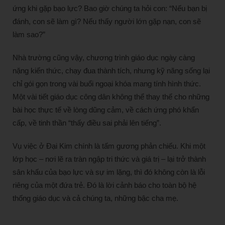
ứng khi gặp bạo lực? Bao giờ chúng ta hỏi con: “Nếu bạn bị
đánh, con sẽ làm gì? Nếu thấy người lớn gặp nạn, con sẽ
làm sao?”
Nhà trường cũng vậy, chương trình giáo dục ngày càng
nặng kiến thức, chạy đua thành tích, nhưng kỹ năng sống lại
chỉ gói gọn trong vài buổi ngoại khóa mang tính hình thức.
Một vài tiết giáo dục công dân không thể thay thế cho những
bài học thực tế về lòng dũng cảm, về cách ứng phó khẩn
cấp, về tinh thần “thấy điều sai phải lên tiếng”.
Vụ việc ở Đại Kim chính là tấm gương phản chiếu. Khi một
lớp học – nơi lẽ ra tràn ngập tri thức và giá trị – lại trở thành
sân khấu của bạo lực và sự im lặng, thì đó không còn là lỗi
riêng của một đứa trẻ. Đó là lời cảnh báo cho toàn bộ hệ
thống giáo dục và cả chúng ta, những bậc cha mẹ.