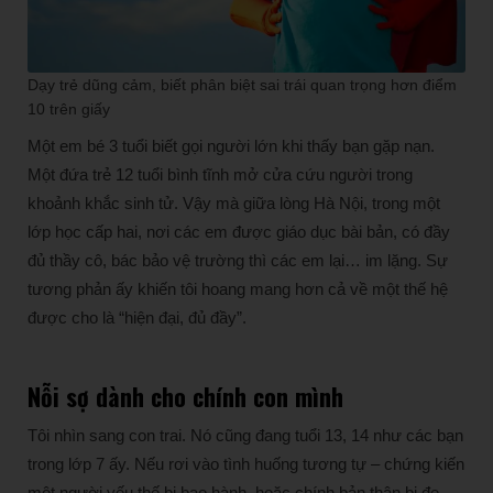
Dạy trẻ dũng cảm, biết phân biệt sai trái quan trọng hơn điểm
10 trên giấy
Một em bé 3 tuổi biết gọi người lớn khi thấy bạn gặp nạn.
Một đứa trẻ 12 tuổi bình tĩnh mở cửa cứu người trong
khoảnh khắc sinh tử. Vậy mà giữa lòng Hà Nội, trong một
lớp học cấp hai, nơi các em được giáo dục bài bản, có đầy
đủ thầy cô, bác bảo vệ trường thì các em lại… im lặng. Sự
tương phản ấy khiến tôi hoang mang hơn cả về một thế hệ
được cho là “hiện đại, đủ đầy”.
Nỗi sợ dành cho chính con mình
Tôi nhìn sang con trai. Nó cũng đang tuổi 13, 14 như các bạn
trong lớp 7 ấy. Nếu rơi vào tình huống tương tự – chứng kiến
một người yếu thế bị bạo hành, hoặc chính bản thân bị đe