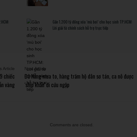
P.HCM:
Gần 1.200 tỷ đồng xóa ‘mù bơi’ cho học sinh TP.HCM:
Lời giải từ chính sách hỗ trợ trực tiếp
 Article
Next Article
 9 chiếc
Đà Nẵng mưa to, hàng trăm hộ dân sơ tán, ca nô được
ẫn vàng
‘ship khẩn’ đi cứu ngập
Comments are closed.