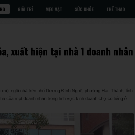
ỐNG
GIẢI TRÍ
MẸO VẶT
SỨC KHỎE
THỂ THAO
a, xuất hiện tại nhà 1 doanh nhân
ớc một ngôi nhà trên phố Dương Đình Nghệ, phường Hạc Thành, tỉnh
nhà của một doanh nhân trong lĩnh vực kinh doanh chợ có tiếng ở