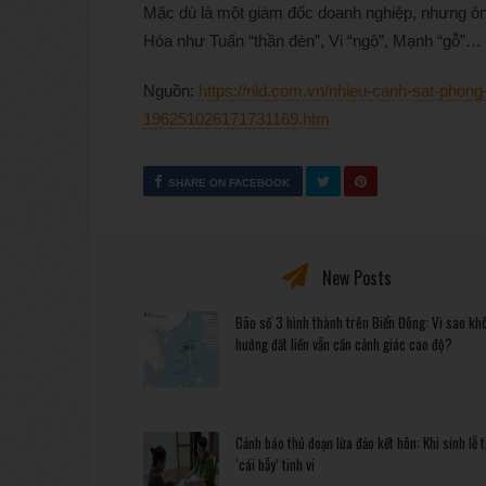
Mặc dù là một giám đốc doanh nghiệp, nhưng ôn
Hóa như Tuấn “thần đèn”, Vi “ngộ”, Mạnh “gỗ”… 
Nguồn:
https://nld.com.vn/nhieu-canh-sat-phong
196251026171731169.htm
SHARE ON FACEBOOK
New Posts
Bão số 3 hình thành trên Biển Đông: Vì sao kh
hưởng đất liền vẫn cần cảnh giác cao độ?
Cảnh báo thủ đoạn lừa đảo kết hôn: Khi sính lễ 
‘cái bẫy’ tinh vi