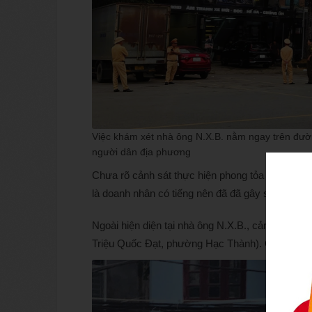
Việc khám xét nhà ông N.X.B. nằm ngay trên đư
người dân địa phương
Chưa rõ cảnh sát thực hiện phong tỏa trước ngôi
là doanh nhân có tiếng nên đã đã gây sự chú ý
Ngoài hiện diện tại nhà ông N.X.B., cảnh sát cũ
Triệu Quốc Đạt, phường Hạc Thành). Ông H. cũn