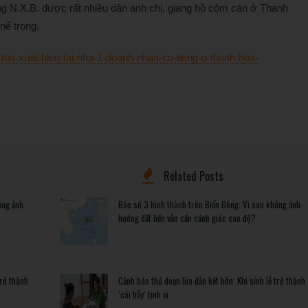
g N.X.B. được rất nhiều dân anh chị, giang hồ cộm cán ở Thanh
nể trọng.
-toa-xuat-hien-tai-nha-1-doanh-nhan-co-tieng-o-thanh-hoa-
Related Posts
ông ảnh
Bão số 3 hình thành trên Biển Đông: Vì sao không ảnh
hưởng đất liền vẫn cần cảnh giác cao độ?
trở thành
Cảnh báo thủ đoạn lừa đảo kết hôn: Khi sính lễ trở thành
‘cái bẫy’ tinh vi