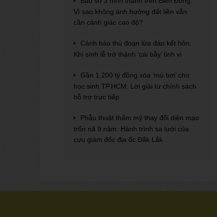
Bão số 3 hình thành trên Biển Đông:
Vì sao không ảnh hưởng đất liền vẫn
cần cảnh giác cao độ?
Cảnh báo thủ đoạn lừa đảo kết hôn:
Khi sính lễ trở thành ‘cái bẫy’ tinh vi
Gần 1.200 tỷ đồng xóa ‘mù bơi’ cho
học sinh TP.HCM: Lời giải từ chính sách
hỗ trợ trực tiếp
Phẫu thuật thẩm mỹ thay đổi diện mạo
trốn nã 9 năm: Hành trình sa lưới của
cựu giám đốc địa ốc Đắk Lắk