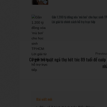
Gần 1.200 tỷ đồng xóa ‘mù bơi’ cho học sinh T
Lời giải từ chính sách hỗ trợ trực tiếp
Previous
Cô gái trẻ quật ngã thợ hớt tóc 89 tuổi để cướp
nh
Bài viết mới