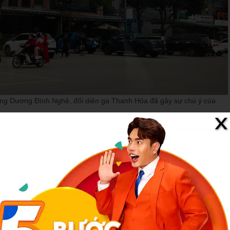
ờng Dương Đình Nghệ, đối diện ga Thanh Hóa đã gây sự chú ý của
 nhà ông B. để khám xét liên quan tới vụ việc gì, thế nhưng ông B.
 của người dân phường Hạc Thành, tỉnh Thanh Hóa.
ng xuất hiện, phong tỏa trước ngôi nhà của ông V.V.H. (trên đường
g là một giám đốc doanh nghiệp, là em vợ ông của ông N.X.B..