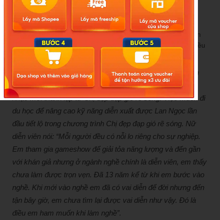
Trước khi đi du học ở tuổi 34, Ninh Dương Lan Ngọc khiến
người hâm mộ bất ngờ khi trở thành thành viên của nhóm
nhạc mới thành lập từ Chị đẹp đạp gió rẽ sóng. Việc muốn đi
du học để nâng cao kỹ năng diễn xuất được Lan Ngọc lần
đầu tiết lộ trong chương trình Chị đẹp đạp gió rẽ sóng. Nữ
diễn viên nói: “Mỗi người đều có nỗi lo riêng cho sự nghiệp.
Em tham gia gameshow để giải tỏa năng lượng và đến gần
với khán giả nhưng ở ngành nghề chính là diễn viên, em thấy
chưa làm được trọn vẹn. Đã 13 năm kể từ khi em bước vào
nghề. Khi mới vào nghề em đã có vai diễn để đời nhưng đến
tận bây giờ, em chưa tìm lại được vai diễn như vậy. Đó là
điều em ham muốn khi làm nghề”.