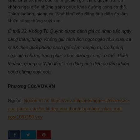
Ở tuổi 33, Khổng Tú Quỳnh được đánh giá có nhan sắc ngày
càng thăng hạng. Không giữ hình ảnh ngọt ngào như xưa, ca
sĩ 9X theo đuổi phong cách gợi cảm, quyến rũ. Cô không
ngại diện những trang phục khoe đường cong cơ thể. Thỉnh
thoảng, giọng ca “Nhớ lắm” còn đăng ảnh diện áo tắm khiến
công chúng xuýt xoa.
Phương Cúc/VOV.VN
Nguồn:
Nguồn VOV: https://vov.vn/giai-tri/nghe-si/nhan-sac-
cuc-pham-cua-5-chi-dep-vua-thanh-lap-nhom-nhac-moi-
post1087190.vov