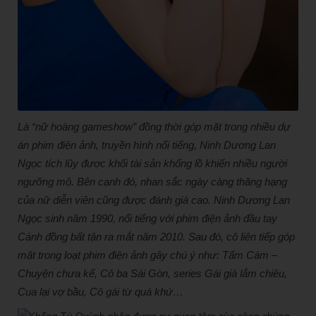
Là “nữ hoàng gameshow” đồng thời góp mặt trong nhiều dự
án phim điện ảnh, truyền hình nổi tiếng, Ninh Dương Lan
Ngọc tích lũy được khối tài sản khổng lồ khiến nhiều người
ngưỡng mộ. Bên cạnh đó, nhan sắc ngày càng thăng hạng
của nữ diễn viên cũng được đánh giá cao. Ninh Dương Lan
Ngọc sinh năm 1990, nổi tiếng với phim điện ảnh đầu tay
Cánh đồng bất tận ra mắt năm 2010. Sau đó, cô liên tiếp góp
mặt trong loạt phim điện ảnh gây chú ý như: Tấm Cám –
Chuyện chưa kể, Cô ba Sài Gòn, series Gái già lắm chiêu,
Cua lại vợ bầu, Cô gái từ quá khứ…