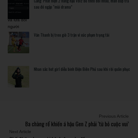
Căng: Phát hiện 2 nàng hậu Vbiz bỏ theo dõi nhau, màn đáp trả
sau đó ngập “mùi drama”
Văn Thanh bị treo giò 3 trận vì xúc phạm trọng tài
Nhan sắc hot girl diễu binh Điện Biên Phủ sau khi rời quân phục
Previous Article
Ba chàng rể khiến á hậu Gen Z phải ‘từ bỏ cuộc vui’
Next Article