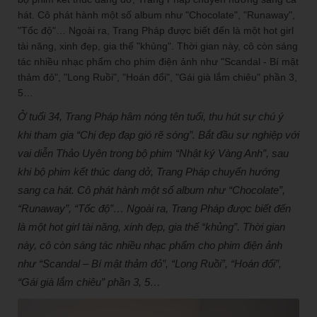
Ở tuổi 34, Trang Pháp hâm nóng tên tuổi, thu hút sự chú ý
khi tham gia “Chị đẹp đạp gió rẽ sóng”. Bắt đầu sự nghiệp với
vai diễn Thảo Uyên trong bộ phim “Nhật ký Vàng Anh”, sau
khi bộ phim kết thúc dang dở, Trang Pháp chuyển hướng
sang ca hát. Cô phát hành một số album như “Chocolate”,
“Runaway”, “Tốc độ”… Ngoài ra, Trang Pháp được biết đến
là một hot girl tài năng, xinh đẹp, gia thế “khủng”. Thời gian
này, cô còn sáng tác nhiều nhạc phẩm cho phim điện ảnh
như “Scandal – Bí mật thảm đỏ”, “Long Ruồi”, “Hoán đổi”,
“Gái già lắm chiêu” phần 3, 5…