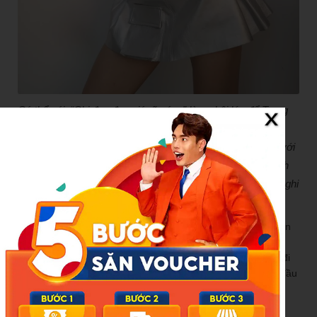
Có thể nói, “Chị đẹp đạp gió rẽ sóng” là cơ hội lớn để Trang
Pháp khẳng định tên tuổi sau nhiều năm “chìm nổi” ở
showbiz. Cô cũng đã đầu quân về chung công ty quản lý với
Chi Pu để phát triển sự nghiệp trong thời gian tới. Bên cạnh
sự nghiệp nghệ thuật, ngoài đời thường, Trang Pháp cũng ghi
điểm bởi ngoại hình trẻ trung, vóc dáng gợi cảm.