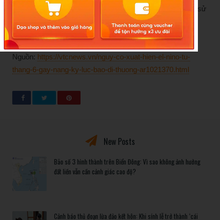
đã quan trắc được nhiệt độ cao nhất ngày vượt giá trị lịch sử
trong tháng 5 và 17 trạm có giá trị nhiệt độ cao nhất ngày
đứng thứ 2 trong chuỗi lịch sử tháng 5.
Nguồn:
https://vtcnews.vn/nguy-co-xuat-hien-el-nino-tu-
thang-6-gay-nang-ky-luc-bao-di-thuong-ar1021370.html
New Posts
Bão số 3 hình thành trên Biển Đông: Vì sao không ảnh hưởng
đất liền vẫn cần cảnh giác cao độ?
Cảnh báo thủ đoạn lừa đảo kết hôn: Khi sính lễ trở thành ‘cái