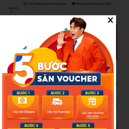
Trước đó, trong tháng 5, Bắc Bộ và Trung Bộ xuất hiện hai
đợt nắng nóng diện rộng. Đáng lưu ý nhất là đợt nắng nóng
xảy ra vào tuần cuối của tháng 5 với cường độ tương đối
mạnh, từ 23-28/5, nhiệt độ cao nhất ngày phổ biến 36-39°C,
nhiều nơi trên 40°C. Trong đó, tại Hà Nội và Nghệ An, nhiệt
độ cao nhất có nơi vượt 41°C.
Đáng lưu ý, trong đợt nắng nóng này, tại 10 trạm khí tượng