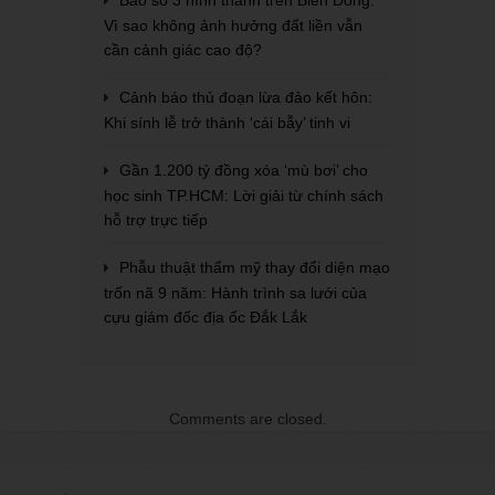
Bão số 3 hình thành trên Biển Đông:
Vì sao không ảnh hưởng đất liền vẫn
cần cảnh giác cao độ?
Cảnh báo thủ đoạn lừa đảo kết hôn:
Khi sính lễ trở thành ‘cái bẫy’ tinh vi
Gần 1.200 tỷ đồng xóa ‘mù bơi’ cho
học sinh TP.HCM: Lời giải từ chính sách
hỗ trợ trực tiếp
Phẫu thuật thẩm mỹ thay đổi diện mạo
trốn nã 9 năm: Hành trình sa lưới của
cựu giám đốc địa ốc Đắk Lắk
Comments are closed.