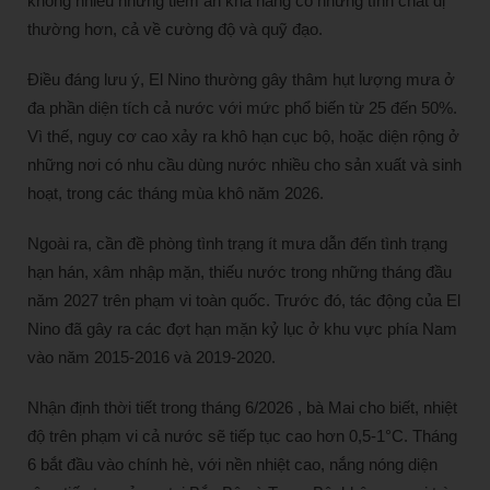
không nhiều nhưng tiềm ẩn khả năng có những tính chất dị
thường hơn, cả về cường độ và quỹ đạo.
Điều đáng lưu ý, El Nino thường gây thâm hụt lượng mưa ở
đa phần diện tích cả nước với mức phổ biến từ 25 đến 50%.
Vì thế, nguy cơ cao xảy ra khô hạn cục bộ, hoặc diện rộng ở
những nơi có nhu cầu dùng nước nhiều cho sản xuất và sinh
hoạt, trong các tháng mùa khô năm 2026.
Ngoài ra, cần đề phòng tình trạng ít mưa dẫn đến tình trạng
hạn hán, xâm nhập mặn, thiếu nước trong những tháng đầu
năm 2027 trên phạm vi toàn quốc. Trước đó, tác động của El
Nino đã gây ra các đợt hạn mặn kỷ lục ở khu vực phía Nam
vào năm 2015-2016 và 2019-2020.
Nhận định thời tiết trong tháng 6/2026 , bà Mai cho biết, nhiệt
độ trên phạm vi cả nước sẽ tiếp tục cao hơn 0,5-1°C. Tháng
6 bắt đầu vào chính hè, với nền nhiệt cao, nắng nóng diện