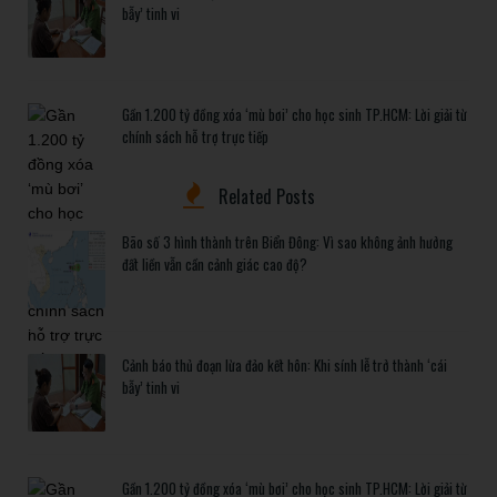
bẫy’ tinh vi
Gần 1.200 tỷ đồng xóa ‘mù bơi’ cho học sinh TP.HCM: Lời giải từ
chính sách hỗ trợ trực tiếp
Related Posts
Bão số 3 hình thành trên Biển Đông: Vì sao không ảnh hưởng
đất liền vẫn cần cảnh giác cao độ?
Cảnh báo thủ đoạn lừa đảo kết hôn: Khi sính lễ trở thành ‘cái
bẫy’ tinh vi
Gần 1.200 tỷ đồng xóa ‘mù bơi’ cho học sinh TP.HCM: Lời giải từ