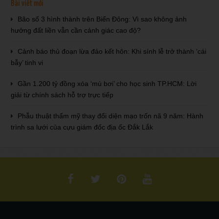
Bài viết mới
Bão số 3 hình thành trên Biển Đông: Vì sao không ảnh
hưởng đất liền vẫn cần cảnh giác cao độ?
Cảnh báo thủ đoạn lừa đảo kết hôn: Khi sính lễ trở thành ‘cái
bẫy’ tinh vi
Gần 1.200 tỷ đồng xóa ‘mù bơi’ cho học sinh TP.HCM: Lời
giải từ chính sách hỗ trợ trực tiếp
Phẫu thuật thẩm mỹ thay đổi diện mạo trốn nã 9 năm: Hành
trình sa lưới của cựu giám đốc địa ốc Đắk Lắk