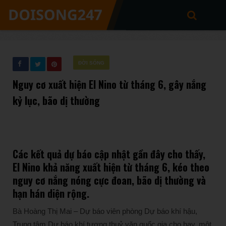
ĐỜI SỐNG
Nguy cơ xuất hiện El Nino từ tháng 6, gây nắng
kỷ lục, bão dị thường
Các kết quả dự báo cập nhật gần đây cho thấy,
El Nino khả năng xuất hiện từ tháng 6, kéo theo
nguy cơ nắng nóng cực đoan, bão dị thường và
hạn hán diện rộng.
Bà Hoàng Thị Mai – Dự báo viên phòng Dự báo khí hậu,
Trung tâm Dự báo khí tượng thuỷ văn quốc gia cho hay, một