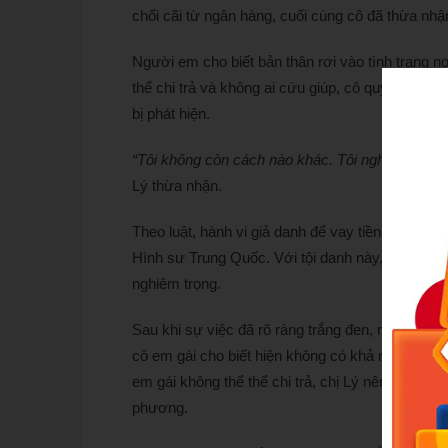
chối cãi từ ngân hàng, cuối cùng cô đã thừa nhậ
Người em cho biết bản thân rơi vào tình trạng 
thể chi trả và không ai cứu giúp, cô quyết định s
bị phát hiện.
“Tôi không còn cách nào khác. Tôi nghĩ mình có t
Lý thừa nhận.
Theo luật, hành vi giả danh để vay tiền có thể bị
Hình sư Trung Quốc. Với tội danh này, đối tượn
nghiêm trọng.
Sau khi sự việc đã rõ ràng trắng đen, ngân hàng
cô em gái cho biết hiện không có khả năng chi t
em gái không thể thể chi trả, chị Lý nên trợ giú
phương.