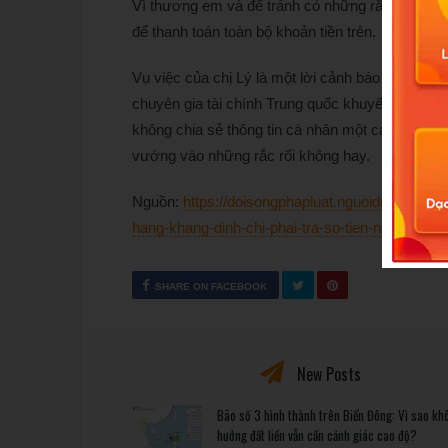
Vì thương em và để tránh có những rắc rối tiếp 
để thanh toán toàn bộ khoản tiền trên.
Vụ việc của chị Lý là một lời cảnh báo về tầm qu
chuyên gia tài chính Trung quốc khuyến cáo mọi 
không chia sẻ thông tin cá nhân một cách tùy tiệ
vướng vào những rắc rối không hay.
Nguồn:
https://doisongphapluat.nguoiduatin.vn/
hang-khang-dinh-chi-phai-tra-so-tien-nay-a5873
SHARE ON FACEBOOK
New Posts
Bão số 3 hình thành trên Biển Đông: Vì sao kh
hưởng đất liền vẫn cần cảnh giác cao độ?