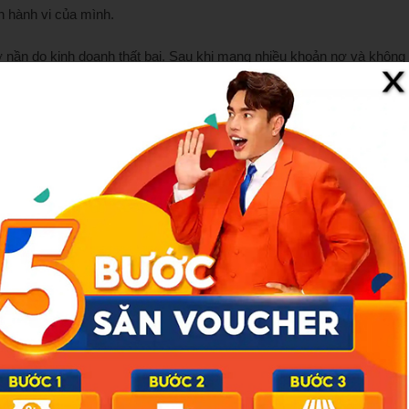
n hành vi của mình.
nợ nần do kinh doanh thất bại. Sau khi mang nhiều khoản nợ và không
ử dụng danh tính của chị gái để vay tiền, với ý định trả nợ trước khi
hể giải quyết mọi chuyện trước khi bị phát hiện”
– Em gái của chị
 xem là lừa đảo, gian lận tài chính, vi phạm Điều 266 của Bộ Luật
g có thể chịu mức phạt lên đến 7 năm tù tùy vào từng mức độ
 yêu cầu gia đình chị Lý nhanh chóng hoàn trả số nợ trên. Tuy nhiên
rả vào thời điểm đó. Trước phản ứng này, ngân hàng cho biết nếu
p. Bởi nếu không ngân hàng có quyền khởi kiện vụ việc ra tòa án địa