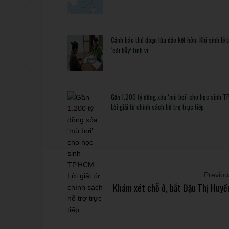
Cảnh báo thủ đoạn lừa đảo kết hôn: Khi sính lễ 
‘cái bẫy’ tinh vi
Gần 1.200 tỷ đồng xóa ‘mù bơi’ cho học sinh T
Lời giải từ chính sách hỗ trợ trực tiếp
Previous
Khám xét chỗ ở, bắt Đậu Thị Huyề