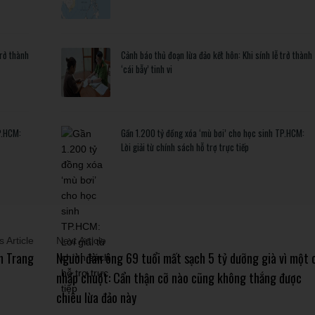
trở thành
Cảnh báo thủ đoạn lừa đảo kết hôn: Khi sính lễ trở thành
‘cái bẫy’ tinh vi
P.HCM:
Gần 1.200 tỷ đồng xóa ‘mù bơi’ cho học sinh TP.HCM:
Lời giải từ chính sách hỗ trợ trực tiếp
 Article
Next Article
n Trang
Người đàn ông 69 tuổi mất sạch 5 tỷ dưỡng già vì một 
nhấp chuột: Cẩn thận cỡ nào cũng không thắng được
chiêu lừa đảo này