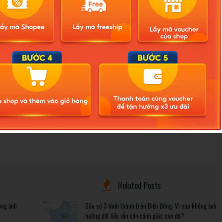
theo, chị Lý đã nhanh chóng gom góp toàn bộ tiền tiết kiệm của mình
an trọng của việc bảo vệ thông tin cá nhân trong thời đại số. Các
người cần lưu trữ cẩn thận các giấy tờ tùy thân như thẻ căn cước,
n, và thường xuyên kiểm tra tình trạng tín dụng của mình để tránh
nguoi-phu-nu-bi-no-xau-2-1-ty-dong-du-chua-tung-vay-tien-ngan-
33.html
Related Posts
ông ảnh
Bão số 3 hình thành trên Biển Đông: Vì sao không ảnh
hưởng đất liền vẫn cần cảnh giác cao độ?