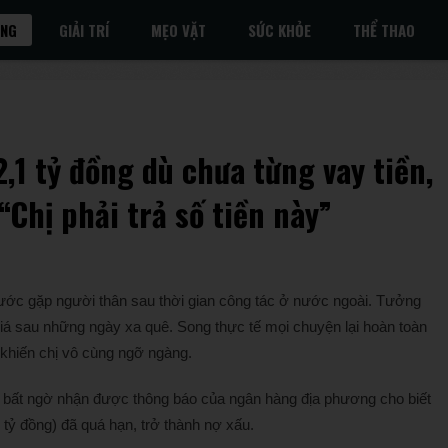
ỐNG
GIẢI TRÍ
MẸO VẶT
SỨC KHỎE
THỂ THAO
,1 tỷ đồng dù chưa từng vay tiền,
Chị phải trả số tiền này”
nước gặp người thân sau thời gian công tác ở nước ngoài. Tưởng
giá sau những ngày xa quê. Song thực tế mọi chuyện lại hoàn toàn
ó khiến chị vô cùng ngỡ ngàng.
ý bất ngờ nhận được thông báo của ngân hàng địa phương cho biết
 tỷ đồng) đã quá hạn, trở thành nợ xấu.