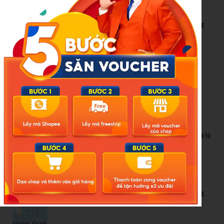
New Posts
Bão số 3 hình thành trên Biển Đông: Vì sao không ảnh hưởng
đất liền vẫn cần cảnh giác cao độ?
Cảnh báo thủ đoạn lừa đảo kết hôn: Khi sính lễ trở thành ‘cái
bẫy’ tinh vi
Gần 1.200 tỷ đồng xóa ‘mù bơi’ cho học sinh TP.HCM: Lời giải từ
chính sách hỗ trợ trực tiếp
Related Posts
Bão số 3 hình thành trên Biển Đông: Vì sao không ảnh hưởng
đất liền vẫn cần cảnh giác cao độ?