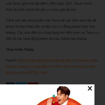
của Tarun giữa hai địa điểm. Đến ngày 25/7, Tarun chính
thức bị cảnh sát bị bắt giữ vì cướp giật tài sản.
Cảnh sát hiện đang thẩm vấn Tarun để xác định anh này đã
phạm tội bao nhiêu lần và liệu còn có đồng phạm khác hay
không. Các nhà điều tra cũng đang tìm hiểu xem vợ Tarun có
biết về các hoạt động phạm tội của chồng hay không.
Theo India Today
Nguồn:
https://doisongphapluat.nguoiduatin.vn/nguoi-an-ong-
bo-viec-quan-ly-i-cuop-giat-e-co-tien-chieu-chuong-vo-ham-
song-xa-hoa-a557181.html