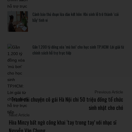
Cảnh báo thủ đoạn lừa đảo kết hôn: Khi sính lễ trở thành ‘cái
bẫy’ tinh vi
Gần 1.200 tỷ đồng xóa ‘mù bơi’ cho học sinh TP.HCM: Lời giải từ
chính sách hỗ trợ trực tiếp
Previous Article
Tranh cãi chuyện cô gái Hà Nội chi 50 triệu đồng tổ chức
sinh nhật cho chó
Next Article
Hòa Minzy bất ngờ công khai ‘tay trong tay’ với nhạc sĩ
Nguyễn Văn Chung