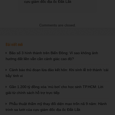
cựu giám đốc địa ốc Đắk Lắk
Comments are closed.
Bài viết mới
Bão số 3 hình thành trên Biển Đông: Vì sao không ảnh
hưởng đất liền vẫn cần cảnh giác cao độ?
Cảnh báo thủ đoạn lừa đảo kết hôn: Khi sính lễ trở thành ‘cái
bẫy’ tinh vi
Gần 1.200 tỷ đồng xóa ‘mù bơi’ cho học sinh TP.HCM: Lời
giải từ chính sách hỗ trợ trực tiếp
Phẫu thuật thẩm mỹ thay đổi diện mạo trốn nã 9 năm: Hành
trình sa lưới của cựu giám đốc địa ốc Đắk Lắk