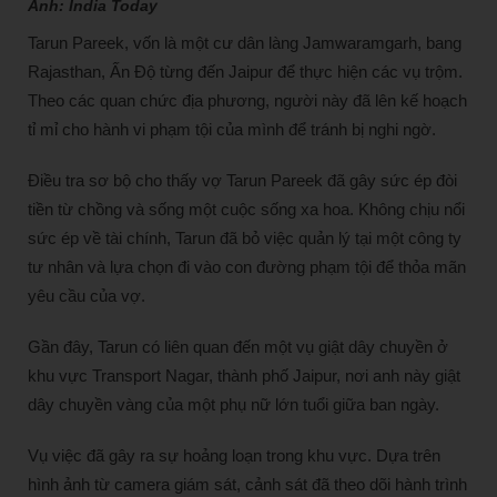
Ảnh: India Today
Tarun Pareek, vốn là một cư dân làng Jamwaramgarh, bang
Rajasthan, Ấn Độ từng đến Jaipur để thực hiện các vụ trộm.
Theo các quan chức địa phương, người này đã lên kế hoạch
tỉ mỉ cho hành vi phạm tội của mình để tránh bị nghi ngờ.
Điều tra sơ bộ cho thấy vợ Tarun Pareek đã gây sức ép đòi
tiền từ chồng và sống một cuộc sống xa hoa. Không chịu nổi
sức ép về tài chính, Tarun đã bỏ việc quản lý tại một công ty
tư nhân và lựa chọn đi vào con đường phạm tội để thỏa mãn
yêu cầu của vợ.
Gần đây, Tarun có liên quan đến một vụ giật dây chuyền ở
khu vực Transport Nagar, thành phố Jaipur, nơi anh này giật
dây chuyền vàng của một phụ nữ lớn tuổi giữa ban ngày.
Vụ việc đã gây ra sự hoảng loạn trong khu vực. Dựa trên
hình ảnh từ camera giám sát, cảnh sát đã theo dõi hành trình