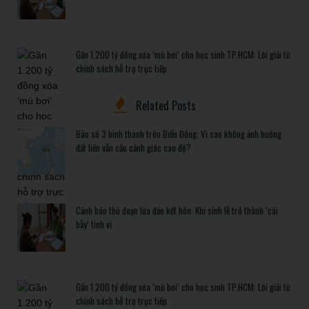
Gần 1.200 tỷ đồng xóa ‘mù bơi’ cho học sinh TP.HCM: Lời giải từ
chính sách hỗ trợ trực tiếp
Related Posts
Bão số 3 hình thành trên Biển Đông: Vì sao không ảnh hưởng
đất liền vẫn cần cảnh giác cao độ?
Cảnh báo thủ đoạn lừa đảo kết hôn: Khi sính lễ trở thành ‘cái
bẫy’ tinh vi
Gần 1.200 tỷ đồng xóa ‘mù bơi’ cho học sinh TP.HCM: Lời giải từ
chính sách hỗ trợ trực tiếp