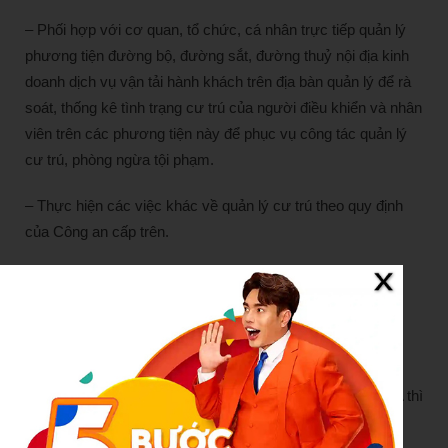
– Phối hợp với cơ quan, tổ chức, cá nhân trực tiếp quản lý
phương tiện đường bộ, đường sắt, đường thuỷ nội địa kinh
doanh dịch vụ vận tải hành khách trên địa bàn quản lý để rà
soát, thống kê tình trạng cư trú của người điều khiển và nhân
viên trên các phương tiện này để phục vụ công tác quản lý
cư trú, phòng ngừa tội phạm.
– Thực hiện các việc khác về quản lý cư trú theo quy định
của Công an cấp trên.
– Định kỳ, đột xuất thực hiện kiểm tra cư trú.
Như vậy,
từ ngày 01/7/2025, Công an xã được phép đột
xuất kiểm tra cư trú nhà người dân trên địa bàn.
* Lưu ý:
Theo khoản 1 Điều 25 Thông tư 55/2021/TT-BCA thì
hình thức kiểm tra cư trú được tiến hành định kỳ, đột xuất
hoặc do yêu cầu phòng, chống tội phạm, bảo đảm an ninh,