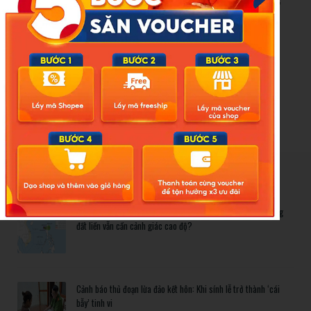
trật tự
Theo Nam An (t/h)
Nguồn: Đời sống & pháp luật
New Posts
Bão số 3 hình thành trên Biển Đông: Vì sao không ảnh hưởng
đất liền vẫn cần cảnh giác cao độ?
Cảnh báo thủ đoạn lừa đảo kết hôn: Khi sính lễ trở thành ‘cái
bẫy’ tinh vi