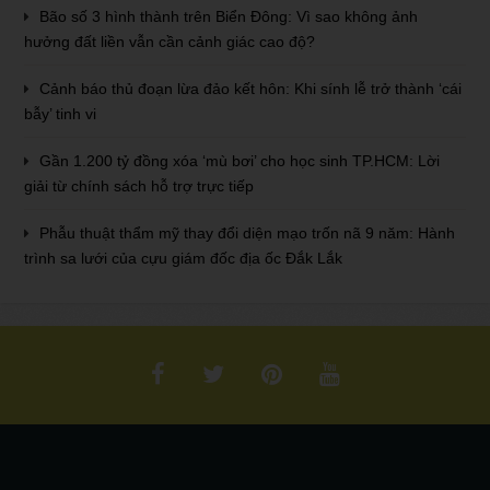
Bão số 3 hình thành trên Biển Đông: Vì sao không ảnh
hưởng đất liền vẫn cần cảnh giác cao độ?
Cảnh báo thủ đoạn lừa đảo kết hôn: Khi sính lễ trở thành ‘cái
bẫy’ tinh vi
Gần 1.200 tỷ đồng xóa ‘mù bơi’ cho học sinh TP.HCM: Lời
giải từ chính sách hỗ trợ trực tiếp
Phẫu thuật thẩm mỹ thay đổi diện mạo trốn nã 9 năm: Hành
trình sa lưới của cựu giám đốc địa ốc Đắk Lắk