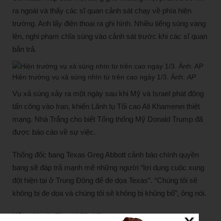
ra ngoài và thấy các sĩ quan cảnh sát chạy về phía hiện
trường. Anh lấy điện thoại ra ghi hình. Nhiều tiếng súng vang
lên, nghi phạm chĩa súng vào cảnh sát trước khi các sĩ quan
bắn trả.
Hiện trường vụ xả súng nhìn từ trên cao ngày 1/3. Ảnh:
AP
Vụ xả súng xảy ra một ngày sau khi Mỹ và Israel phát động
tấn công vào Iran, khiến Lãnh tụ Tối cao Ali Khamenei thiệt
mạng. Nhà Trắng cho biết Tổng thống Mỹ Donald Trump đã
được báo cáo về sự việc.
Thống đốc bang Texas Greg Abbott cảnh báo chính quyền
bang sẽ đáp trả mạnh mẽ những người “lợi dụng cuộc xung
đột hiện tại ở Trung Đông để đe dọa Texas”. “Chúng tôi sẽ
không bị đe dọa và chúng tôi sẽ không bị khủng bố”, ông nói.
Hồng Hạnh
(Theo
AFP, AP
)