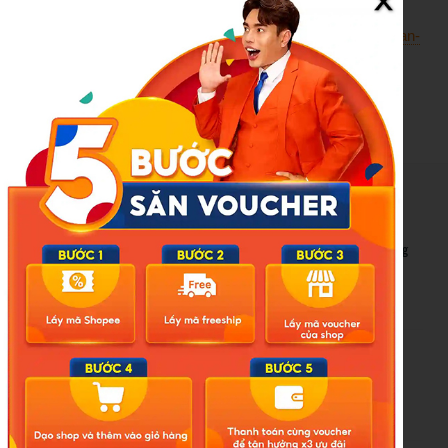
Nguồn:
https://vnexpress.net/nghi-pham-mang-ao-in-co-iran-
xa-sung-vao-quan-bar-my-5045555.html
New Posts
Bão số 3 hình thành trên Biển Đông: Vì sao không ảnh hưởng
đất liền vẫn cần cảnh giác cao độ?
Cảnh báo thủ đoạn lừa đảo kết hôn: Khi sính lễ trở thành ‘cái
bẫy’ tinh vi