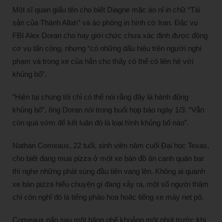
Một sĩ quan giấu tên cho biết Diagne mặc áo nỉ in chữ “Tài
sản của Thánh Allah” và áo phông in hình cờ Iran. Đặc vụ
FBI Alex Doran cho hay giới chức chưa xác định được động
cơ vụ tấn công, nhưng “có những dấu hiệu trên người nghi
phạm và trong xe của hắn cho thấy có thể có liên hệ với
khủng bố”.
“Hiện tại chúng tôi chỉ có thể nói rằng đây là hành động
khủng bố”, ông Doran nói trong buổi họp báo ngày 1/3. “Vẫn
còn quá sớm để kết luận đó là loại hình khủng bố nào”.
Nathan Comeaux, 22 tuổi, sinh viên năm cuối Đại học Texas,
cho biết đang mua pizza ở một xe bán đồ ăn cạnh quán bar
thì nghe những phát súng đầu tiên vang lên. Không ai quanh
xe bán pizza hiểu chuyện gì đang xảy ra, một số người thậm
chí còn nghĩ đó là tiếng pháo hoa hoặc tiếng xe máy nẹt pô.
Comeaux nấp sau một băng ghế khoảng một phút trước khi