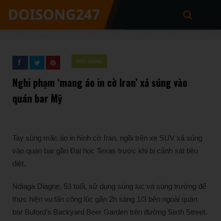
ĐỜI SỐNG
Nghi phạm ‘mang áo in cờ Iran’ xả súng vào
quán bar Mỹ
Tay súng mặc áo in hình cờ Iran, ngồi trên xe SUV xả súng
vào quán bar gần Đại học Texas trước khi bị cảnh sát tiêu
diệt.
Ndiaga Diagne, 53 tuổi, sử dụng súng lục và súng trường để
thực hiện vụ tấn công lúc gần 2h sáng 1/3 bên ngoài quán
bar Buford’s Backyard Beer Garden trên đường Sixth Street.