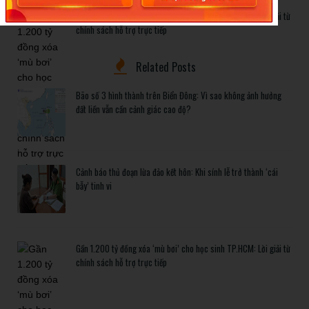
Gần 1.200 tỷ đồng xóa ‘mù bơi’ cho học sinh TP.HCM: Lời giải từ
chính sách hỗ trợ trực tiếp
Related Posts
Bão số 3 hình thành trên Biển Đông: Vì sao không ảnh hưởng
đất liền vẫn cần cảnh giác cao độ?
Cảnh báo thủ đoạn lừa đảo kết hôn: Khi sính lễ trở thành ‘cái
bẫy’ tinh vi
Gần 1.200 tỷ đồng xóa ‘mù bơi’ cho học sinh TP.HCM: Lời giải từ
chính sách hỗ trợ trực tiếp